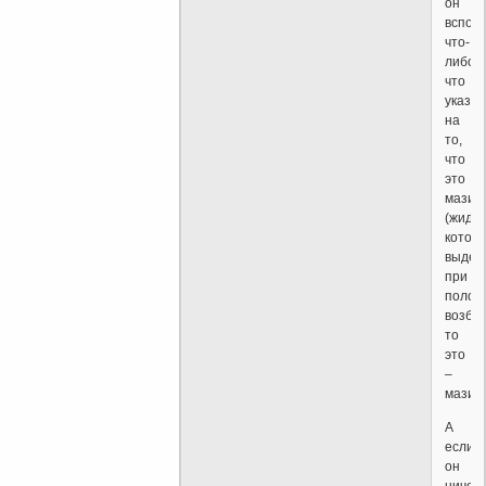
он
вспом
что-
либо,
что
указы
на
то,
что
это
мазий
(жидко
котор
выдел
при
полов
возбуж
то
это
–
мазий.
А
если
он
ничего