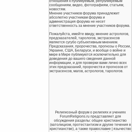
отношения к публикуемым, републикуемым
сообщениям, видео, фотографиям, статьям,
новостям.
Мнение участников форума принадлежит
абсолютно участникам форума и
администрация форума не несет
ответственность за мнение участников форума.
Пожалуйста, имейте ввиду, мнение астрологов,
предсказателей, тарологов, экстрасенсов
является сугубо субъективным мнением.
Предсказания, пророчества, прогнозы о России,
Украине, США, Беларуси, и вообще о войне и
мире в Мире публикуются исключительно для
доведения до вашего сведения данной
информации, и для проверки вами лично всех
этих предсказаний, пророчеств и прогнозов от
экстрасенсов, магов, астрологов, тарологов.
Религиозный форум о религиях и учениях
ForumReligions.ru представляет для
обсуждения разделы: общее христианство
(католицизм, протестантизм и другие течения в
христианстве), а также православие | язычество