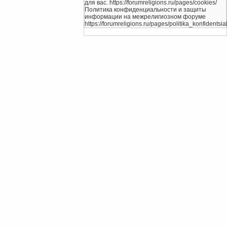
для вас. https://forumreligions.ru/pages/cookies/
Политика конфиденциальности и защиты
информации на межрелигиозном форуме
https://forumreligions.ru/pages/politika_konfidentsial