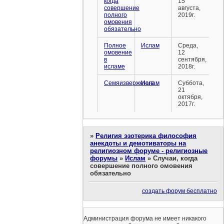
когда
15
совершение
августа,
полного
2019г.
омовения
обязательно
Полное
Ислам
Среда,
омовение
12
в
сентября,
исламе
2018г.
Семяизвержение
Ислам
Суббота,
21
октября,
2017г.
»
Религия эзотерика философия
анекдоты и демотиваторы на
религиозном форуме - религиозные
форумы
»
Ислам
»
Случаи, когда
совершение полного омовения
обязательно
создать форум бесплатно
Администрация форума не имеет никакого