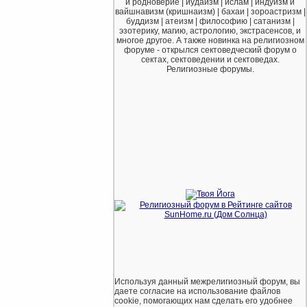
и родноверие | иудаизм | ислам | индуизм и
вайшнавизм (кришнаизм) | бахаи | зороастризм |
буддизм | атеизм | философию | сатанизм |
эзотерику, магию, астрологию, экстрасенсов, и
многое другое. А также новинка на религиозном
форуме - открылся сектоведческий форум о
сектах, сектоведении и сектоведах.
Религиозные форумы.
Используя данный межрелигиозный форум, вы
даете согласие на использование файлов
cookie, помогающих нам сделать его удобнее