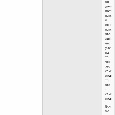
он
долже
поста
вспомн
и
если
вспом
что-
либо,
что
указы
на
то,
что
это
семен
жидкос
то
это
-
семен
жидкос
Если
же