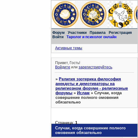
Форум
Участники
Правила
Регистрация
Войти
Таролог и психолог онлайн
Активные темы
Привет, Гость!
Войдите
или
зарегистрируйтесь
.
»
Религия эзотерика философия
анекдоты и демотиваторы на
религиозном форуме - религиозные
форумы
»
Ислам
»
Случаи, когда
совершение полного омовения
обязательно
Страница:
1
Случаи, когда совершение полного
омовения обязательно