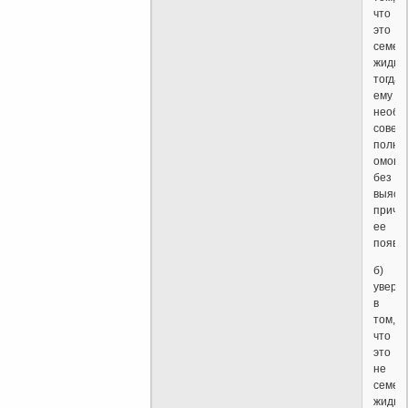
что
это
семен
жидкос
тогда
ему
необх
совер
полно
омове
без
выясн
причи
ее
появл
б)
увере
в
том,
что
это
не
семен
жидкос