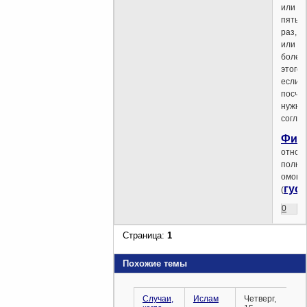
или
пять
раз,
или
более
этого,
если
посчи
нужны
соглас
Фик
относ
полно
омове
гус
(
0
Страница:
1
Похожие темы
Случаи,
Ислам
Четверг,