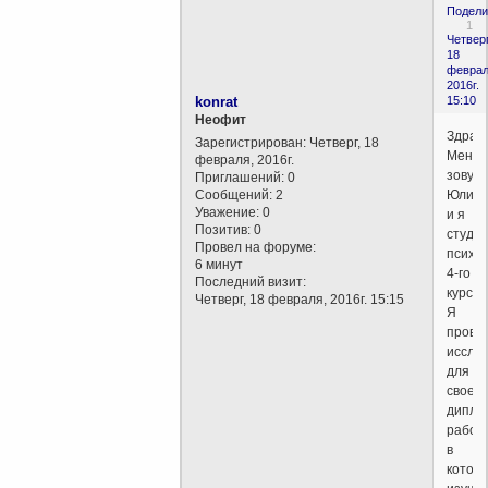
Подели
1
Четверг
18
феврал
2016г.
konrat
15:10
Неофит
Здравс
Зарегистрирован
: Четверг, 18
Меня
февраля, 2016г.
зовут
Приглашений:
0
Сообщений:
2
Юлия
Уважение:
0
и я
Позитив:
0
студен
Провел на форуме:
психо
6 минут
4-го
Последний визит:
курса.
Четверг, 18 февраля, 2016г. 15:15
Я
прово
иссле
для
своей
дипло
работ
в
котор