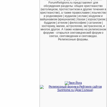
ForumReligions.ru представляет для
обсуждения разделы: общее христианство
(католицизм, протестантизм и другие течения в
христианстве), а также православие | язычество
и родноверие | иудаизм | ислам | индуизм и
вайшнавизм (кришнаизм) | бахаи | зороастризм |
буддизм | атеизм | философию | сатанизм |
эзотерику, магию, астрологию, экстрасенсов, и
многое другое. А также новинка на религиозном
форуме - открылся сектоведческий форум о
сектах, сектоведении и сектоведах.
Религиозные форумы.