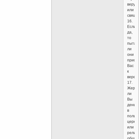
верую
или
свяще
16.
Если
да,
то
пытаю
ли
они
приоб
Вас
к
вере?
17.
Жертв
ли
Вы
деньги
в
польз
церкв
или
религ
общи