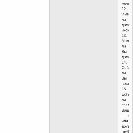
мечет
12.
Имеют
ли
дома
иконы
13.
Молит
ли
Вы
дома?
14.
Соблю
ли
Вы
посты
15.
Есть
ли
среди
Ваших
знако
или
друзе
глубок