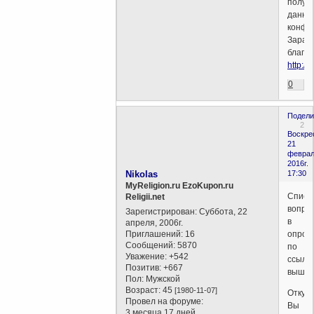
получ
данны
конфи
Заран
благо
http:/
0
Подели
2
Воскре
21
феврал
2016г.
Nikolas
17:30
MyReligion.ru EzoKupon.ru
Списо
Religii.net
вопро
Зарегистрирован
: Суббота, 22
в
апреля, 2006г.
Приглашений:
16
опрос
Сообщений:
5870
по
Уважение:
+542
ссылк
Позитив:
+667
выше.
Пол:
Мужской
Возраст:
45
[1980-11-07]
Откуд
Провел на форуме:
Вы
3 месяца 17 дней