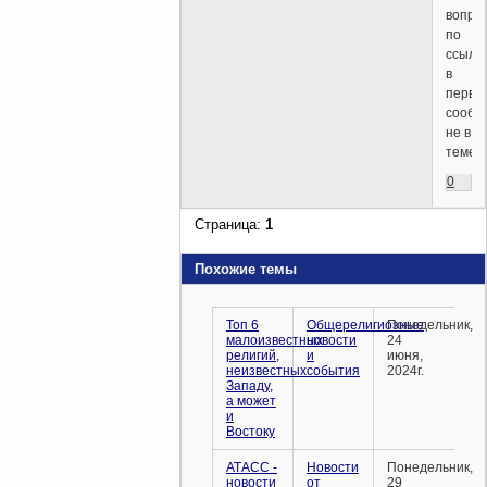
вопро
по
ссылк
в
перво
сообщ
не в
теме!
0
Страница:
1
Похожие темы
Топ 6
Общерелигиозные
Понедельник,
малоизвестных
новости
24
религий,
и
июня,
неизвестных
события
2024г.
Западу,
а может
и
Востоку
АТАСС -
Новости
Понедельник,
новости
от
29