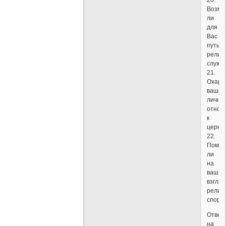
20.
Возмо
ли
для
Вас
путь
религ
служе
21.
Охара
ваше
лично
отнош
к
церкв
22.
Помог
ли
на
ваш
взгляд
религ
спорт
Отвеч
на