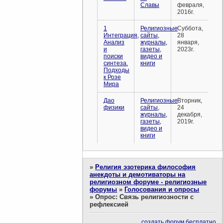
Славы
февраля,
2016г.
1
Религиозные
Суббота,
Интеграция,
сайты,
28
Анализ
журналы,
января,
и
газеты,
2023г.
поиски
видео и
синтеза.
книги
Подходы
к Розе
Мира
Дао
Религиозные
Вторник,
физики
сайты,
24
журналы,
декабря,
газеты,
2019г.
видео и
книги
»
Религия эзотерика философия
анекдоты и демотиваторы на
религиозном форуме - религиозные
форумы
»
Голосования и опросы
»
Опрос: Связь религиозности с
рефлексией
создать форум бесплатно