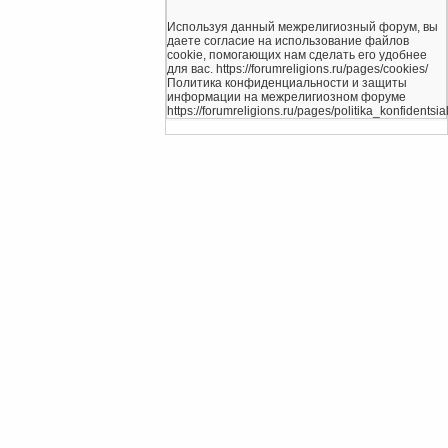
Используя данный межрелигиозный форум, вы
даете согласие на использование файлов
cookie, помогающих нам сделать его удобнее
для вас. https://forumreligions.ru/pages/cookies/
Политика конфиденциальности и защиты
информации на межрелигиозном форуме
https://forumreligions.ru/pages/politika_konfidentsial