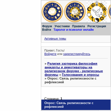
Форум
Участники
Правила
Регистрация
Войти
Таролог и психолог онлайн
Активные темы
Привет, Гость!
Войдите
или
зарегистрируйтесь
.
»
Религия эзотерика философия
анекдоты и демотиваторы на
религиозном форуме - религиозные
форумы
»
Голосования и опросы
»
Опрос: Связь религиозности с
рефлексией
Страница:
1
Опрос: Связь религиозности с
рефлексией