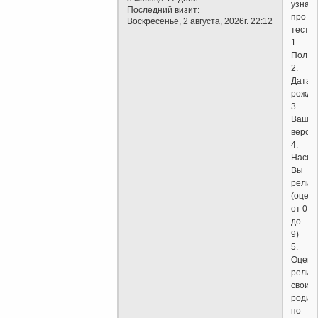
узнал
Последний визит:
про
Воскресенье, 2 августа, 2026г. 22:12
тест?
1.
Пол
2.
Дата
рожде
3.
Ваше
верои
4.
Наско
Вы
религ
(оцен
от 0
до
9)
5.
Оцени
религ
своих
родит
по