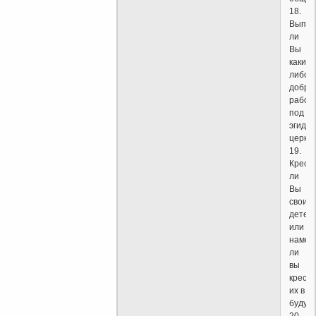
18.
Выпол
ли
Вы
какие-
либо
добро
работ
под
эгидой
церкв
19.
Крест
ли
Вы
своих
детей
или
намер
ли
вы
крести
их в
будущ