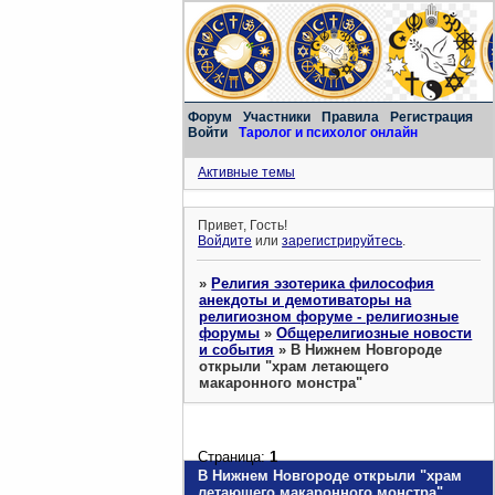
Форум
Участники
Правила
Регистрация
Войти
Таролог и психолог онлайн
Активные темы
Привет, Гость!
Войдите
или
зарегистрируйтесь
.
»
Религия эзотерика философия
анекдоты и демотиваторы на
религиозном форуме - религиозные
форумы
»
Общерелигиозные новости
и события
»
В Нижнем Новгороде
открыли "храм летающего
макаронного монстра"
Страница:
1
В Нижнем Новгороде открыли "храм
летающего макаронного монстра"