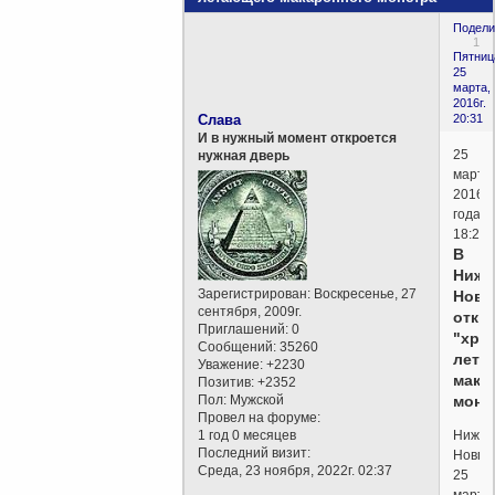
Подели
1
Пятниц
25
марта,
2016г.
Слава
20:31
И в нужный момент откроется
25
нужная дверь
марта
2016
года,
18:25
В
Нижн
Зарегистрирован
: Воскресенье, 27
Новг
сентября, 2009г.
откр
Приглашений:
0
"хра
Сообщений:
35260
лета
Уважение:
+2230
мака
Позитив:
+2352
Пол:
Мужской
монс
Провел на форуме:
1 год 0 месяцев
Нижни
Последний визит:
Новгор
Среда, 23 ноября, 2022г. 02:37
25