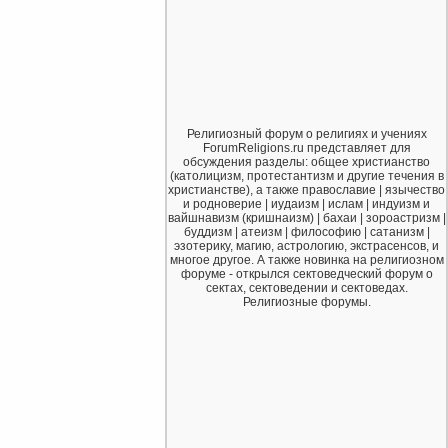
Религиозный форум о религиях и учениях
ForumReligions.ru представляет для
обсуждения разделы: общее христианство
(католицизм, протестантизм и другие течения в
христианстве), а также православие | язычество
и родноверие | иудаизм | ислам | индуизм и
вайшнавизм (кришнаизм) | бахаи | зороастризм |
буддизм | атеизм | философию | сатанизм |
эзотерику, магию, астрологию, экстрасенсов, и
многое другое. А также новинка на религиозном
форуме - открылся сектоведческий форум о
сектах, сектоведении и сектоведах.
Религиозные форумы.