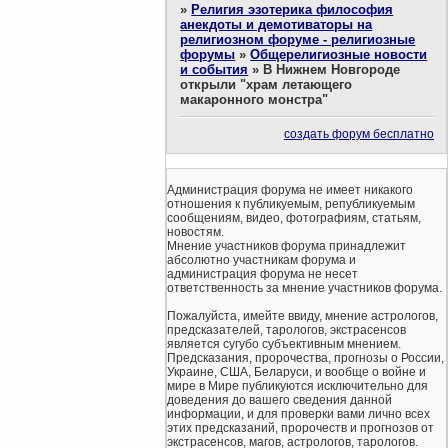
»
Религия эзотерика философия
анекдоты и демотиваторы на
религиозном форуме - религиозные
форумы
»
Общерелигиозные новости
и события
»
В Нижнем Новгороде
открыли "храм летающего
макаронного монстра"
создать форум бесплатно
Администрация форума не имеет никакого
отношения к публикуемым, републикуемым
сообщениям, видео, фотографиям, статьям,
новостям.
Мнение участников форума принадлежит
абсолютно участникам форума и
администрация форума не несет
ответственность за мнение участников форума.
Пожалуйста, имейте ввиду, мнение астрологов,
предсказателей, тарологов, экстрасенсов
является сугубо субъективным мнением.
Предсказания, пророчества, прогнозы о России,
Украине, США, Беларуси, и вообще о войне и
мире в Мире публикуются исключительно для
доведения до вашего сведения данной
информации, и для проверки вами лично всех
этих предсказаний, пророчеств и прогнозов от
экстрасенсов, магов, астрологов, тарологов.