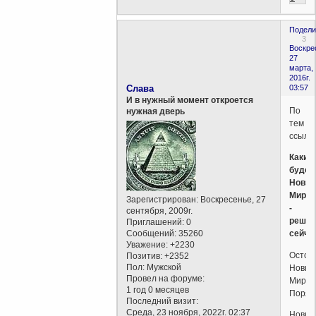
Подели
3
Воскре
27
марта,
2016г.
Слава
03:57
И в нужный момент откроется
По
нужная дверь
тем
ссылк
Каким
будет
Новы
Мир
Зарегистрирован
: Воскресенье, 27
-
сентября, 2009г.
решае
Приглашений:
0
Сообщений:
35260
сейча
Уважение:
+2230
Остор
Позитив:
+2352
Пол:
Мужской
Новый
Провел на форуме:
Миров
1 год 0 месяцев
Поряд
Последний визит:
Среда, 23 ноября, 2022г. 02:37
Новый