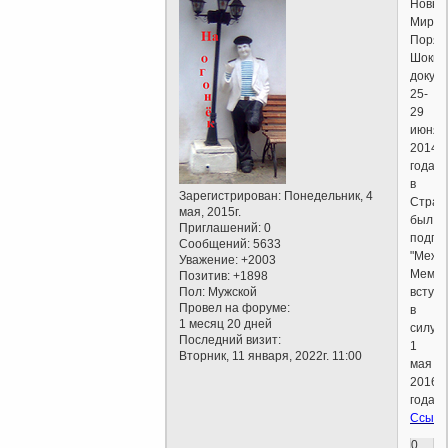
Новый
Миров
Поряд
Шокир
докуме
25-
29
июня
2014
года
в
Зарегистрирован
: Понедельник, 4
Страс
мая, 2015г.
был
Приглашений:
0
подпи
Сообщений:
5633
"Межд
Уважение:
+2003
Мемор
Позитив:
+1898
Пол:
Мужской
вступ
Провел на форуме:
в
1 месяц 20 дней
силу
Последний визит:
1
Вторник, 11 января, 2022г. 11:00
мая
2016
года.
Ссылк
0