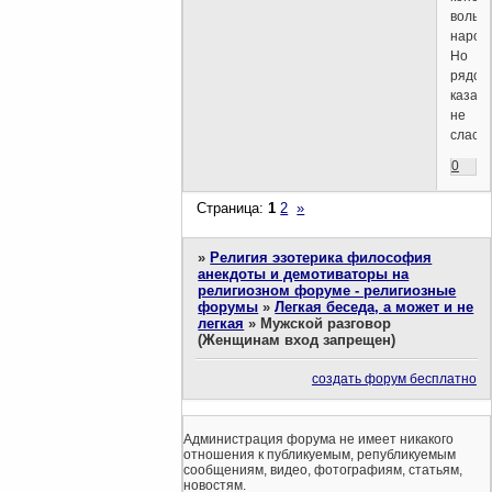
вольн
народ
Но
рядов
казачк
не
сласть
0
Страница:
1
2
»
»
Религия эзотерика философия
анекдоты и демотиваторы на
религиозном форуме - религиозные
форумы
»
Легкая беседа, а может и не
легкая
»
Мужской разговор
(Женщинам вход запрещен)
создать форум бесплатно
Администрация форума не имеет никакого
отношения к публикуемым, републикуемым
сообщениям, видео, фотографиям, статьям,
новостям.