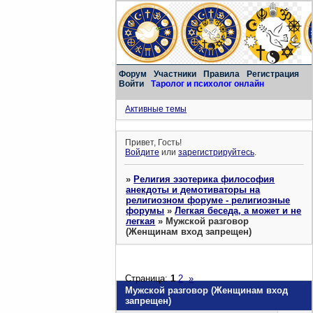
Форум
Участники
Правила
Регистрация
Войти
Таролог и психолог онлайн
Активные темы
Привет, Гость!
Войдите
или
зарегистрируйтесь
.
»
Религия эзотерика философия
анекдоты и демотиваторы на
религиозном форуме - религиозные
форумы
»
Легкая беседа, а может и не
легкая
»
Мужской разговор
(Женщинам вход запрещен)
Страница:
1
2
»
Мужской разговор (Женщинам вход
запрещен)