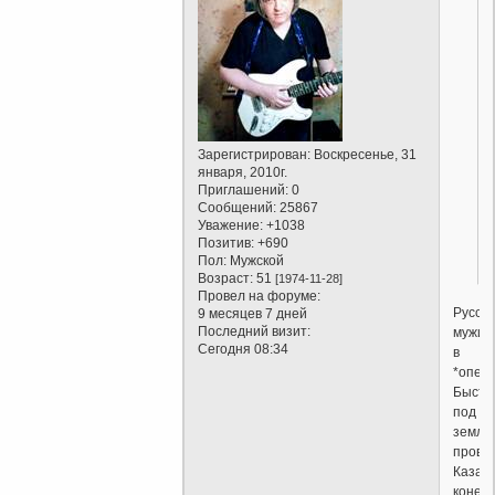
Зарегистрирован
: Воскресенье, 31
января, 2010г.
Приглашений:
0
Сообщений:
25867
Уважение:
+1038
Позитив:
+690
Пол:
Мужской
Возраст:
51
[1974-11-28]
Провел на форуме:
Русск
9 месяцев 7 дней
Последний визит:
мужик
Сегодня 08:34
в
*опе.
Быстр
под
землю
прова
Казачк
конечн