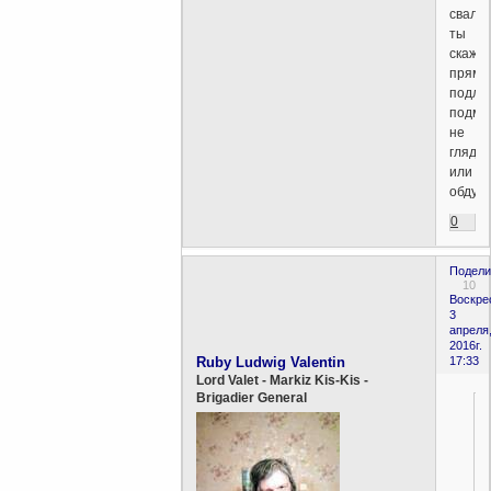
свали
ты
скажи
прямо
подля
подма
не
глядя
или
обдум
0
Подели
10
Воскре
3
апреля
2016г.
Ruby Ludwig Valentin
17:33
Lord Valet - Markiz Kis-Kis -
Brigadier General