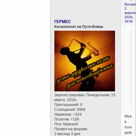
3
Воскре
3
апреля
2016г.
ГЕРМЕС
16:56
Космополит на Пути Воина
Зарегистрирован
: Понедельник, 15
марта, 2010г.
Приглашений:
0
Сообщений:
5969
Уважение:
+324
Мужик
Позитив:
+106
в
Пол:
Мужской
поле
Провел на форуме:
дейст
2 месяца 3 дня