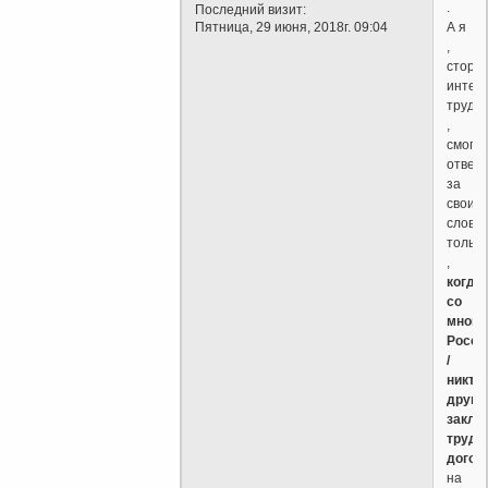
.
Последний визит:
А я
Пятница, 29 июня, 2018г. 09:04
,
сторо
интел
труда
,
смогу
ответ
за
свои
слова
только
,
когда
со
мной
Росси
/
никто
другой
заклю
трудо
догов
на