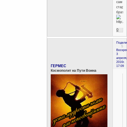
сам
старш
брат.
0
Подели
5
Воскре
3
апреля
2016г.
ГЕРМЕС
17:09
Космополит на Пути Воина