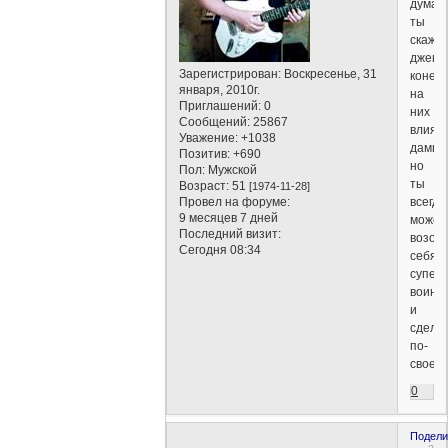
думал
ты
скаже
джент
Зарегистрирован
: Воскресенье, 31
конеч
января, 2010г.
на
Приглашений:
0
них
Сообщений:
25867
влияю
Уважение:
+1038
дамы,
Позитив:
+690
но
Пол:
Мужской
ты
Возраст:
51
[1974-11-28]
Провел на форуме:
всегда
9 месяцев 7 дней
може
Последний визит:
возом
Сегодня 08:34
себя
супер-
воино
и
сдела
по-
своем
0
Подели