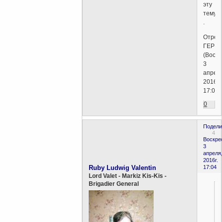
эту
тему
.
Отред
ГЕРМ
(Воскр
3
апрел
2016г.
17:06)
0
Подели
4
Воскре
3
апреля
2016г.
Ruby Ludwig Valentin
17:04
Lord Valet - Markiz Kis-Kis -
Brigadier General