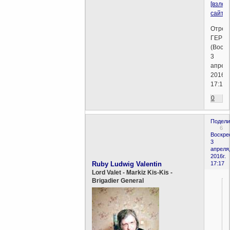
[взло
сайт]
Отред
ГЕРМ
(Воскр
3
апрел
2016г.
17:15)
0
Подели
6
Воскре
3
апреля
2016г.
Ruby Ludwig Valentin
17:17
Lord Valet - Markiz Kis-Kis -
Brigadier General
,