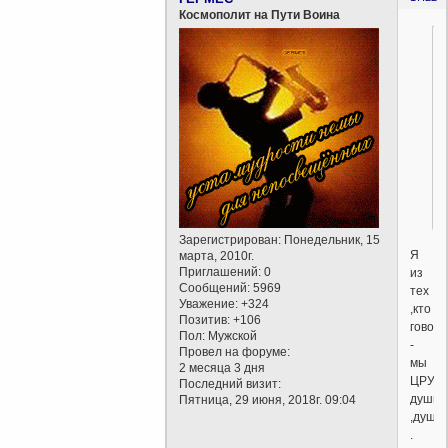
Космополит на Пути Воина
Зарегистрирован
: Понедельник, 15
Я
марта, 2010г.
Приглашений:
0
из
Сообщений:
5969
тех
Уважение:
+324
,кто
Позитив:
+106
говори
Пол:
Мужской
-
Провел на форуме:
мы
2 месяца 3 дня
ЦРУ
Последний визит:
душил
Пятница, 29 июня, 2018г. 09:04
,души
.