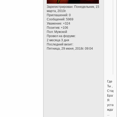
Зарегистрирован
: Понедельник, 15
,
марта, 2010г.
Приглашений:
0
Сообщений:
5969
Уважение:
+324
Позитив:
+106
Пол:
Мужской
Провел на форуме:
2 месяца 3 дня
Последний визит:
Пятница, 29 июня, 2018г. 09:04
Где
Ты ,
Старш
Брат?
Я
устал
ждать
...