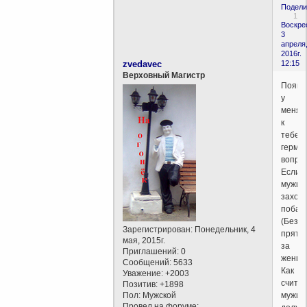
Подели
1
Воскре
3
апреля
2016г.
zvedavec
12:15
Верховный Магистр
Появи
у
меня
к
тебе
герме
вопро
Если
мужик
заход
побаз
(Без
Зарегистрирован
: Понедельник, 4
прята
мая, 2015г.
за
Приглашений:
0
женщи
Сообщений:
5633
Как
Уважение:
+2003
счита
Позитив:
+1898
Пол:
Мужской
мужик
Провел на форуме: