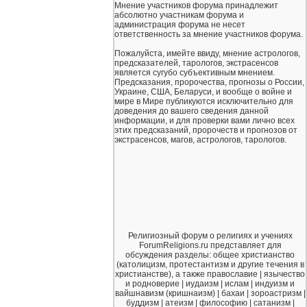
Мнение участников форума принадлежит
абсолютно участникам форума и
администрация форума не несет
ответственность за мнение участников форума.
Пожалуйста, имейте ввиду, мнение астрологов,
предсказателей, тарологов, экстрасенсов
является сугубо субъективным мнением.
Предсказания, пророчества, прогнозы о России,
Украине, США, Беларуси, и вообще о войне и
мире в Мире публикуются исключительно для
доведения до вашего сведения данной
информации, и для проверки вами лично всех
этих предсказаний, пророчеств и прогнозов от
экстрасенсов, магов, астрологов, тарологов.
Религиозный форум о религиях и учениях
ForumReligions.ru представляет для
обсуждения разделы: общее христианство
(католицизм, протестантизм и другие течения в
христианстве), а также православие | язычество
и родноверие | иудаизм | ислам | индуизм и
вайшнавизм (кришнаизм) | бахаи | зороастризм |
буддизм | атеизм | философию | сатанизм |