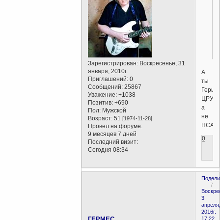
Зарегистрирован
: Воскресенье, 31
января, 2010г.
А
Приглашений:
0
ты
Сообщений:
25867
Герыч
Уважение:
+1038
ЦРУшн
Позитив:
+690
а
Пол:
Мужской
не
Возраст:
51
[1974-11-28]
НСАш
Провел на форуме:
9 месяцев 7 дней
0
Последний визит:
Сегодня 08:34
Подели
7
Воскре
3
апреля
2016г.
ГЕРМЕС
17:22