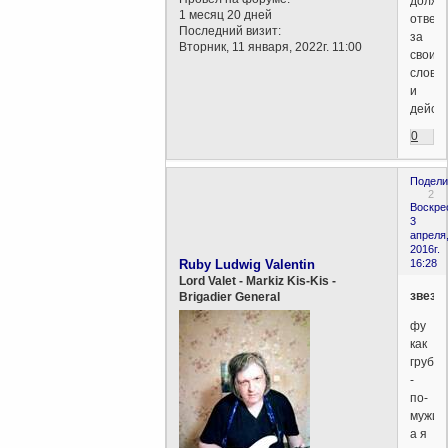
долже
1 месяц 20 дней
отвеч
Последний визит:
за
Вторник, 11 января, 2022г. 11:00
свои
слова
и
дейст
0
Подели
2
Воскре
3
апреля
2016г.
Ruby Ludwig Valentin
16:28
Lord Valet - Markiz Kis-Kis -
звезда
Brigadier General
фу
как
грубо
-
по-
мужиц
а я