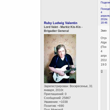
Подели
1
Понеде
4
апреля
2016г.
Ruby Ludwig Valentin
18:46
Lord Valet - Markiz Kis-Kis -
Змеес
Brigadier General
Отред
Algebr
(Поне
4
апрел
2016г.
19:05)
0
Зарегистрирован
: Воскресенье, 31
января, 2010г.
Приглашений:
0
Сообщений:
25867
Уважение:
+1038
Позитив:
+690
Пол:
Мужской