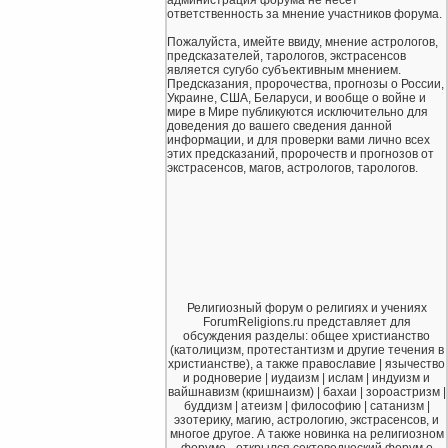
администрация форума не несет
ответственность за мнение участников форума.
Пожалуйста, имейте ввиду, мнение астрологов,
предсказателей, тарологов, экстрасенсов
является сугубо субъективным мнением.
Предсказания, пророчества, прогнозы о России,
Украине, США, Беларуси, и вообще о войне и
мире в Мире публикуются исключительно для
доведения до вашего сведения данной
информации, и для проверки вами лично всех
этих предсказаний, пророчеств и прогнозов от
экстрасенсов, магов, астрологов, тарологов.
Религиозный форум о религиях и учениях
ForumReligions.ru представляет для
обсуждения разделы: общее христианство
(католицизм, протестантизм и другие течения в
христианстве), а также православие | язычество
и родноверие | иудаизм | ислам | индуизм и
вайшнавизм (кришнаизм) | бахаи | зороастризм |
буддизм | атеизм | философию | сатанизм |
эзотерику, магию, астрологию, экстрасенсов, и
многое другое. А также новинка на религиозном