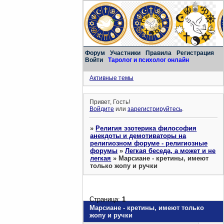
Форум
Участники
Правила
Регистрация
Войти
Таролог и психолог онлайн
Активные темы
Привет, Гость!
Войдите
или
зарегистрируйтесь
.
»
Религия эзотерика философия
анекдоты и демотиваторы на
религиозном форуме - религиозные
форумы
»
Легкая беседа, а может и не
легкая
»
Марсиане - кретины, имеют
только жопу и ручки
Страница:
1
Марсиане - кретины, имеют только
жопу и ручки