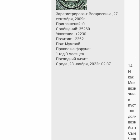
Зарегистрирован
: Воскресенье, 27
сентября, 2009г.
Приглашений:
0
Сообщений:
35260
Уважение:
+2230
Позитив:
+2352
Пол:
Мужской
Провел на форуме:
1 год 0 месяцев
Последний визит:
Среда, 23 ноября, 2022г. 02:37
14.
И
как
Моисе
возне
змию
в
пусты
так
должн
возне
быть
Сыну
Челов