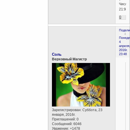
Числа
21:9)
0
Подели
4
Понеде
4
апреля
2016г.
Соль
23:48
Верховный Магистр
Зарегистрирован
: Суббота, 23
января, 2016г.
Приглашений:
0
Сообщений:
6046
Уважение:
+1478