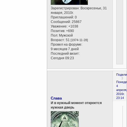
Зарегистрирован
: Воскресенье, 31
января, 2010г.
Приглашений:
0
Сообщений:
25867
Уважение:
+1038
Позитив:
+690
Пол:
Мужской
Возраст:
51
[1974-11-28]
Провел на форуме:
9 месяцев 7 дней
Последний визит:
Сегодня 09:23
Подели
3
Понеде
4
апреля
2016г.
Слава
23:14
И в нужный момент откроется
нужная дверь