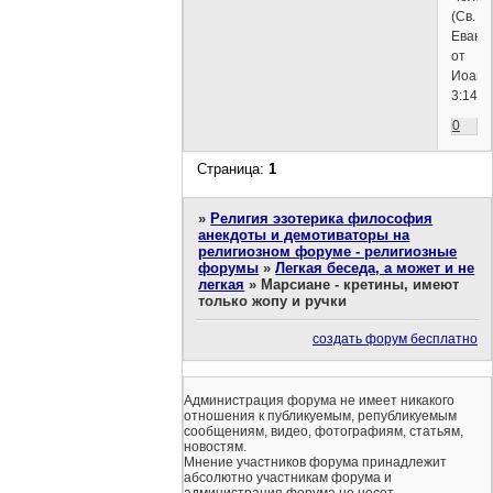
(Св.
Еванг
от
Иоанн
3:14)
0
Страница:
1
»
Религия эзотерика философия
анекдоты и демотиваторы на
религиозном форуме - религиозные
форумы
»
Легкая беседа, а может и не
легкая
»
Марсиане - кретины, имеют
только жопу и ручки
создать форум бесплатно
Администрация форума не имеет никакого
отношения к публикуемым, републикуемым
сообщениям, видео, фотографиям, статьям,
новостям.
Мнение участников форума принадлежит
абсолютно участникам форума и