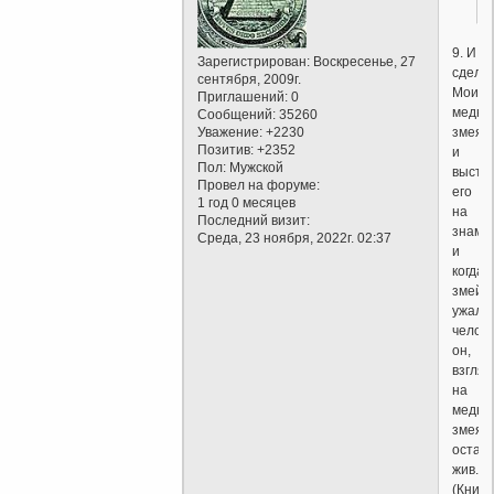
9. И
Зарегистрирован
: Воскресенье, 27
сдела
сентября, 2009г.
Моисе
Приглашений:
0
медно
Сообщений:
35260
змея
Уважение:
+2230
Позитив:
+2352
и
Пол:
Мужской
выста
Провел на форуме:
его
1 год 0 месяцев
на
Последний визит:
знамя,
Среда, 23 ноября, 2022г. 02:37
и
когда
змей
ужали
челове
он,
взглян
на
медно
змея,
остав
жив.
(Книга