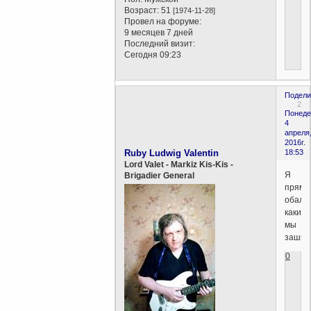
Возраст:
51
[1974-11-28]
Провел на форуме:
9 месяцев 7 дней
Последний визит:
Сегодня 09:23
Подели
2
Понеде
4
апреля
2016г.
Ruby Ludwig Valentin
18:53
Lord Valet - Markiz Kis-Kis -
Я
Brigadier General
прямо
обалд
какие
мы
зашиби
0