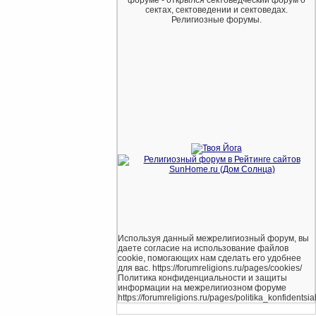
форуме - открылся сектоведческий форум о
сектах, сектоведении и сектоведах.
Религиозные форумы.
Используя данный межрелигиозный форум, вы
даете согласие на использование файлов
cookie, помогающих нам сделать его удобнее
для вас. https://forumreligions.ru/pages/cookies/
Политика конфиденциальности и защиты
информации на межрелигиозном форуме
https://forumreligions.ru/pages/politika_konfidentsial