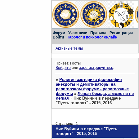
Форум
Участники
Правила
Регистрация
Войти
Таролог и психолог онлайн
Активные темы
Привет, Гость!
Войдите
или
зарегистрируйтесь
.
»
Религия эзотерика философия
анекдоты и демотиваторы на
религиозном форуме - религиозные
форумы
»
Легкая беседа, а может и не
легкая
»
Ник Вуйчич в передаче
"Пусть говорят" - 2015, 2016
Страница:
1
Ник Вуйчич в передаче "Пусть
говорят" - 2015, 2016