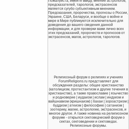
Пожалуйста, имейте ввиду, мнение астрологов,
предсказателей, тарологов, экстрасенсов
является сугубо субъективным мнением.
Предсказания, пророчества, прогнозы о России,
Украине, США, Беларуси, и вообще о войне и
мире в Мире публикуются исключительно для
доведения до вашего сведения данной
информации, и для проверки вами лично всех
этих предсказаний, пророчеств и прогнозов от
экстрасенсов, магов, астрологов, тарологов.
Религиозный форум о религиях и учениях
ForumReligions.ru представляет для
обсуждения разделы: общее христианство
(католицизм, протестантизм и другие течения в
христианстве), а также православие | язычество
и родноверие | иудаизм | ислам | индуизм и
вайшнавизм (кришнаизм) | бахаи | зороастризм |
буддизм | атеизм | философию | сатанизм |
эзотерику, магию, астрологию, экстрасенсов, и
многое другое. А также новинка на религиозном
форуме - открылся сектоведческий форум о
сектах, сектоведении и сектоведах.
Религиозные форумы.