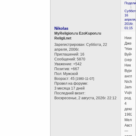
Подели
1
Суббот
16
апреля
2016г.
Nikolas
01:15
MyReligion.ru EzoKupon.ru
Ниико
Religii.net
Джейм
Зарегистрирован
: Суббота, 22
"Ник"
апреля, 2006г.
Приглашений:
16
Вуйчи
Сообщений:
5870
(серб.
Уважение:
+542
Ник
Позитив:
+667
Вујичи
Пол:
Мужской
англ.
Возраст:
45
[1980-11-07]
Nichol
Провел на форуме:
James
3 месяца 17 дней
Vujicic
Последний визит:
Воскресенье, 2 августа, 2026г. 22:12
род.
4
декаб
1982,
Мельб
Австр
—