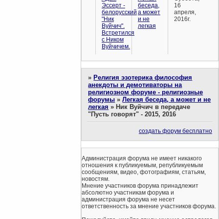
Эссерт -
беседа,
16
белорусский
а может
апреля,
"Ник
и не
2016г.
Вуйчич".
легкая
Встретился
с Ником
Вуйчичем.
»
Религия эзотерика философия
анекдоты и демотиваторы на
религиозном форуме - религиозные
форумы
»
Легкая беседа, а может и не
легкая
»
Ник Вуйчич в передаче
"Пусть говорят" - 2015, 2016
создать форум бесплатно
Администрация форума не имеет никакого
отношения к публикуемым, републикуемым
сообщениям, видео, фотографиям, статьям,
новостям.
Мнение участников форума принадлежит
абсолютно участникам форума и
администрация форума не несет
ответственность за мнение участников форума.