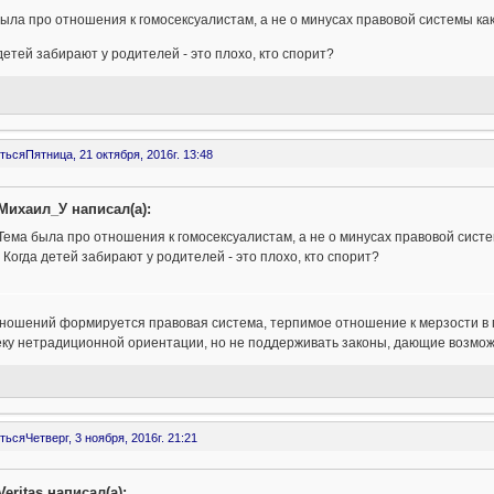
ыла про отношения к гомосексуалистам, а не о минусах правовой системы ка
детей забирают у родителей - это плохо, кто спорит?
ться
Пятница, 21 октября, 2016г. 13:48
Михаил_У написал(а):
Тема была про отношения к гомосексуалистам, а не о минусах правовой систе
Когда детей забирают у родителей - это плохо, кто спорит?
ношений формируется правовая система, терпимое отношение к мерзости в п
еку нетрадиционной ориентации, но не поддерживать законы, дающие возмож
ться
Четверг, 3 ноября, 2016г. 21:21
Veritas написал(а):