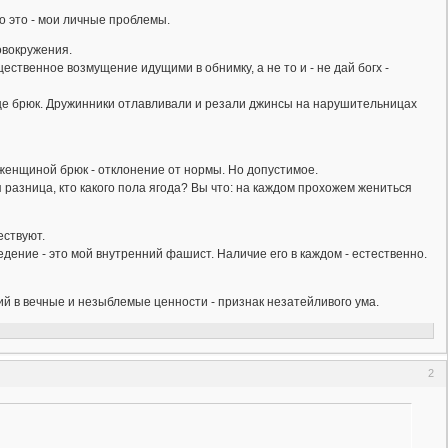
о это - мои личные проблемы.
овокружения.
бщественное возмущение идущими в обнимку, а не то и - не дай богх -
ще брюк. Дружинники отлавливали и резали джинсы на нарушительницах
женщиной брюк - отклонение от нормы. Но допустимое.
 разница, кто какого пола ягода? Вы что: на каждом прохожем жениться
ествуют.
ение - это мой внутренний фашист. Наличие его в каждом - естественно.
й в вечные и незыблемые ценности - признак незатейливого ума.
2