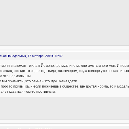
ться
Понедельник, 17 октября, 2016г. 15:42
 меня знакомая - жила в Йемене, где мужчине можно иметь много жен. И перв
зывала, что где-то через год, видя, как вечером, когда солнце уже не так сил
ла это нормальным.
 мы привыкли, что семья - это муж+жена+дети.
 просто привычка, и если поживешь в обществе, где другая норма, то и мо
анет казаться чем-то противным.