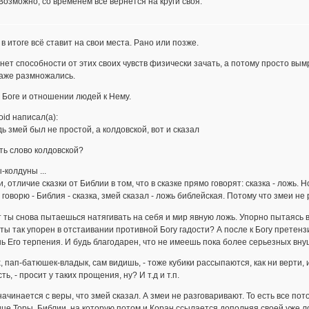
Возможно, со временем все вернется на круги своя.
в итоге всё ставит на свои места. Рано или позже.
 нет способности от этих своих чувств физически зачать, а потому просто вым
даже размножались.
 Боге и отношении людей к Нему.
oid написал(а):
дь змей был не простой, а колдовской, вот и сказал
ть слово колдовской?
-колдуны ...
ки, отличие сказки от Библии в том, что в сказке прямо говорят: сказка - ложь. Н
я говорю - Библия - сказка, змей сказал - ложь библейская. Потому что змеи не
 ты снова пытаешься натягивать на себя и мир явную ложь. Упорно пытаясь в
ты так упорен в отстаивании противной Богу гадости? А после к Богу претензи
ь Его терпения. И будь благодарен, что не имеешь пока более серьезных внуш
х, пап-батюшек-владык, сам видишь, - тоже кубики рассыпаются, как ни верти, и
ть, - просит у таких прощения, ну? И т.д и т.п.
начинается с веры, что змей сказал. А змеи не разговаривают. То есть все пот
це Торы, Библии, на которую потом и Коран ссылается дополняя своей уже ложь