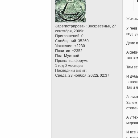
Жизнь 
Зарегистрирован
: Воскресенье, 27
У геев
сентября, 2009г.
ведь 
Приглашений:
0
Сообщений:
35260
Дело в
Уважение:
+2230
Позитив:
+2352
Algebr
Пол:
Мужской
так ве
Провел на форуме:
1 год 0 месяцев
Там ес
Последний визит:
Среда, 23 ноября, 2022г. 02:37
И дубы
- сказ
Так и 
Значит
Зачем 
степен
А у те
мерзос
И все 
страни