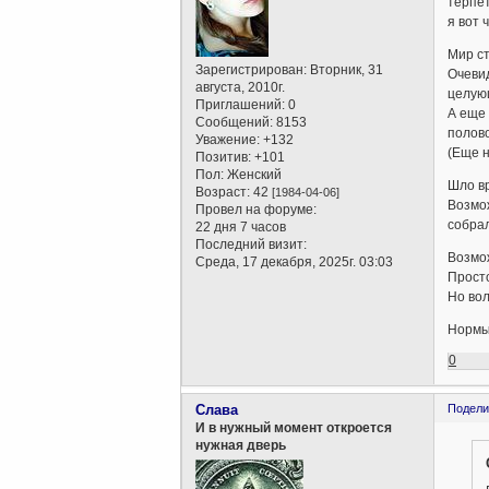
терпет
я вот 
Мир ст
Зарегистрирован
: Вторник, 31
Очевид
августа, 2010г.
целующ
Приглашений:
0
А еще
Сообщений:
8153
полово
Уважение:
+132
(Еще н
Позитив:
+101
Пол:
Женский
Шло вр
Возраст:
42
[1984-04-06]
Возмож
Провел на форуме:
собра
22 дня 7 часов
Последний визит:
Возмож
Среда, 17 декабря, 2025г. 03:03
Просто
Но вол
Нормы 
0
Слава
Подели
И в нужный момент откроется
нужная дверь