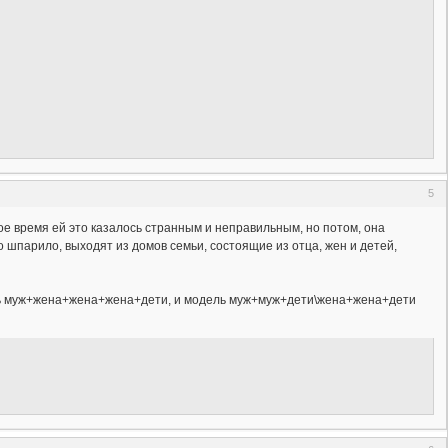
5
ое время ей это казалось странным и неправильным, но потом, она
ьно шпарило, выходят из домов семьи, состоящие из отца, жен и детей,
дель муж+жена+жена+жена+дети, и модель муж+муж+дети\жена+жена+дети