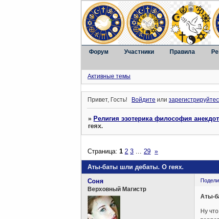
Форум
Участники
Правила
Ре
Активные темы
Привет, Гость!
Войдите
или
зарегистрируйтес
»
Религия эзотерика философия анекдо
геях.
Страница:
1
2
3
…
29
»
Аты-баты шли дебаты. О геях.
Соня
Подели
Верховный Магистр
Аты-б
Ну что