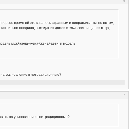
6
И первое время ей это казалось странным и неправильным, но потом,
не так сильно шпарило, выходят из домов семьи, состоящие из отца,
 и модель муж+жена+жена+жена+дети, и модель
ть на усыновление в нетрадиционные?
7
тдавать на усыновление в нетрадиционные?