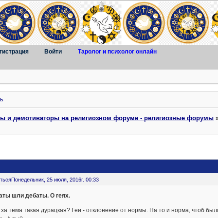
гистрация
Войти
Таролог и психолог онлайн
ь
.
ты и демотиваторы на религиозном форуме - религиозные форумы
ться
Понедельник, 25 июля, 2016г. 00:33
аты шли дебаты. О геях.
 за тема такая дурацкая? Геи - отклонение от нормы. На то и норма, чтоб бы