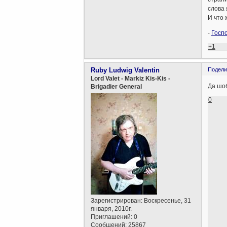
слова 
И что 
-
Госпо
+1
Ruby Ludwig Valentin
Подели
Lord Valet - Markiz Kis-Kis -
Да шоб
Brigadier General
0
Зарегистрирован
: Воскресенье, 31
января, 2010г.
Приглашений:
0
Сообщений:
25867