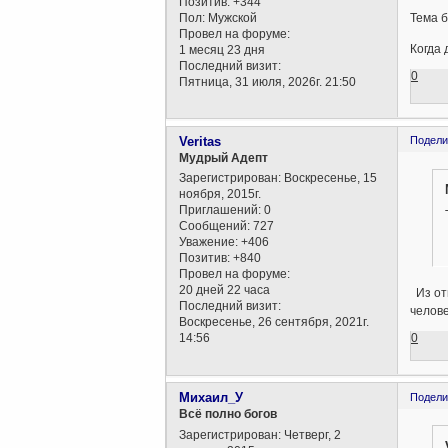
Позитив:
+344
Пол:
Мужской
Тема б
Провел на форуме:
Когда 
1 месяц 23 дня
Последний визит:
0
Пятница, 31 июля, 2026г. 21:50
Veritas
Подели
Мудрый Адепт
Зарегистрирован
: Воскресенье, 15
ноября, 2015г.
Приглашений:
0
Сообщений:
727
Уважение:
+406
Позитив:
+840
Провел на форуме:
20 дней 22 часа
Из от
Последний визит:
челов
Воскресенье, 26 сентября, 2021г.
0
14:56
Михаил_У
Подели
Всё полно богов
Зарегистрирован
: Четверг, 2