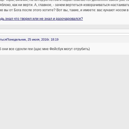
яблоко, как ни верти. А, главное, - зачем вертеться-изворачиваться-настаиват
же вы от Бога после этого хотите? Вот вы, такие, и имеете: вас кунают носом
дь знал что творил или не знал и разочаровался?
ться
Понедельник, 25 июля, 2016г. 18:19
 они все сдохли геи (щас мне Фейсбук могут отрубить)