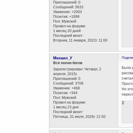
Приглашений:
0
Сообщений:
5633
Уважение:
+2003
Позитив:
+1898
Пол:
Мужской
Провел на форуме:
1 месяц 20 дней
Последний визит:
Вторник, 11 января, 2022г. 11:00
Михаил_У
Подели
Всё полно богов
Была у
Зарегистрирован
: Четверг, 2
расска
апреля, 2015г.
счита
Приглашений:
0
Сообщений:
3709
Просто
Уважение:
+468
Но это
Позитив:
+344
перест
Пол:
Мужской
0
Провел на форуме:
1 месяц 23 дня
Последний визит:
Пятница, 31 июля, 2026г. 21:50