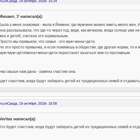
ться
Среда, 19 октября, 2016г. 15:24
Михаил_У написал(а):
Была у меня знакомая - жила в Йемене, где мужчине можно иметь много жен. 
она рассказывала, что где-то через год, видя, как вечером, когда солнце уже 
жен и детей, считала это нормальным.
Просто мы привыкли, что семья - это муж+жена+дети.
Но это просто привычка, и если поживешь в обществе, где другая норма, то
муж+муж+дети\жена+жена+дети перестанет казаться чем-то противным.
ка свыше нам дана - замена счастию она.
дет счастлив, когда будут забирать детей из традиционных семей и отдава
ться
Среда, 19 октября, 2016г. 16:58
Veritas написал(а):
Кто будет счастлив, когда будут забирать детей из традиционных семей и о