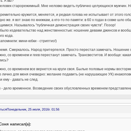
ь. А вы?
человек старорежимный. Мне неловко видеть публично целующихся мужчин. Н
ремительно кружится, меняется, и редкая голова не испытывает от этого гол
но же. я вот знаю по книжкам, а кто-то по памяти: в 60 х годах в совке шло о
имися. Называлось "публичная демонстрация своих чувств". Позор!
 было издевательство над женственностью: ношение девами джинсов и вооб
го кода.
апомнили: мини-юбки - стриптиз!)
емя. Смеркалось. Народ притерпелся. Просто перестал замечать. Ношение 
но, со временем и геев перестанут замечать. Трансвеститов. И вообще: какая
лись?
но, со временем все вернется на круги своя. Былые половые нормы восторж
 лично для меня очевидно: желание подавить (не нарушающее УК) инакоповед
и ему - давать не след.
- дело временное. Возведение своих обусловленных временем представлени
ться
Понедельник, 25 июля, 2016г. 01:56
Соня написал(а):