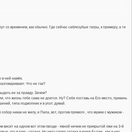
рут со временем, как обычно. Где сейчас саблезубые тигры, к примеру, а те
о в ней намёк.
 разговаривают. Что не так?
ыдать ее за правду. Зачем?
и, что жизнь тебе сама не доится. Ну? Себя поставь на Его место, прикинь
ений, типа поджопник и в угол: думай.
 собор никак не жилу, и Папа, вот, против прямого , что мужик с мужиком -
ом висит на одном вот этом гвозде - явной ничем не прикрытой лжи на 3-й
ю, что в раю - сатана. Ну нету слова сатана в книге Бытие, как и нет