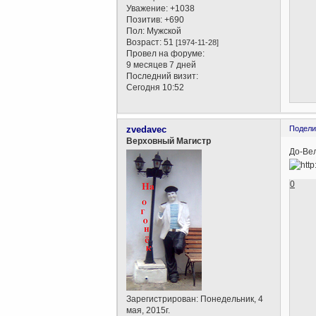
Уважение:
+1038
Позитив:
+690
Пол:
Мужской
Возраст:
51
[1974-11-28]
Провел на форуме:
9 месяцев 7 дней
Последний визит:
Сегодня 10:52
zvedavec
Подели
Верховный Магистр
До-Вел
0
Зарегистрирован
: Понедельник, 4
мая, 2015г.