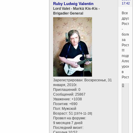
Ruby Ludwig Valentin
17:42
Lord Valet - Markiz Kis-Kis -
Все
Brigadier General
друзь
Росто
-
более
за
Росто
!!!
подпис
Алгеб
урожд
в
Росто
Зарегистрирован
: Воскресенье, 31
января, 2010г.
0
Приглашений:
0
Сообщений:
25867
Уважение:
+1038
Позитив:
+690
Пол:
Мужской
Возраст:
51
[1974-11-28]
Провел на форуме:
9 месяцев 7 дней
Последний визит:
Сегодня 10:52