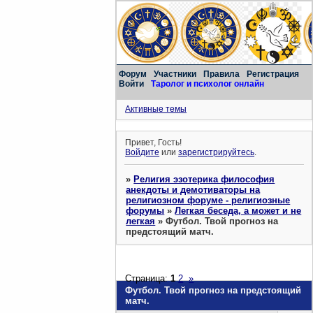
Форум
Участники
Правила
Регистрация
Войти
Таролог и психолог онлайн
Активные темы
Привет, Гость!
Войдите
или
зарегистрируйтесь
.
»
Религия эзотерика философия
анекдоты и демотиваторы на
религиозном форуме - религиозные
форумы
»
Легкая беседа, а может и не
легкая
»
Футбол. Твой прогноз на
предстоящий матч.
Страница:
1
2
»
Футбол. Твой прогноз на предстоящий
матч.