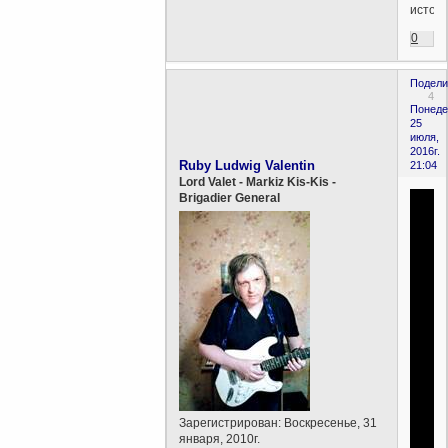
источн
0
Подели
4
Понеде
25
июля,
2016г.
Ruby Ludwig Valentin
21:04
Lord Valet - Markiz Kis-Kis -
Brigadier General
Зарегистрирован
: Воскресенье, 31
января, 2010г.