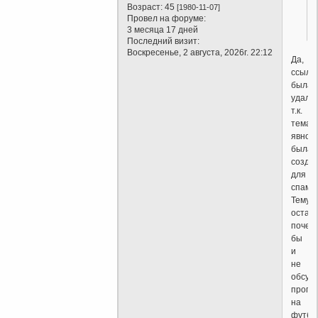
Возраст:
45
[1980-11-07]
Провел на форуме:
3 месяца 17 дней
Последний визит:
Воскресенье, 2 августа, 2026г. 22:12
Да,
ссылк
была
удале
т.к.
тема
явно
была
созда
для
спама.
Тему
остави
почем
бы
и
не
обсуд
прогн
на
футбо