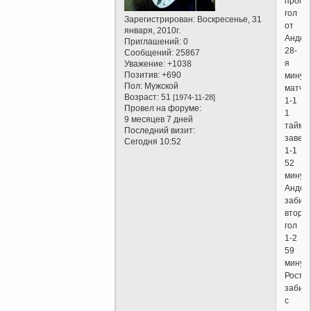
пропу
гол
Зарегистрирован
: Воскресенье, 31
от
января, 2010г.
Андер
Приглашений:
0
28-
Сообщений:
25867
я
Уважение:
+1038
Позитив:
+690
минут
Пол:
Мужской
матча
Возраст:
51
[1974-11-28]
1-1
Провел на форуме:
1
9 месяцев 7 дней
тайм
Последний визит:
завер
Сегодня 10:52
1-1
52
минут
Андер
забив
второ
гол
1-2
59
минут
Росто
забив
с