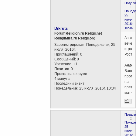
Подели
1
Понеде
25
июля,
2016г.
Dikruts
10:34
ForumReligion.ru Religii.net
Завтр
ReligiiMira.ru Religii.org
вечер
Зарегистрирован
: Понедельник, 25
играю
июля, 2016г.
Приглашений:
0
Росто
Сообщений:
0
–
Уважение:
+1
Андер
Позитив:
0
Ваши
Провел на форуме:
прогн
4 минуты
на
Последний визит:
предс
Понедельник, 25 июля, 2016г. 10:34
матч?
+1
Подели
2
Понеде
25
июля,
2016г.