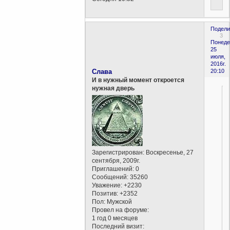
Подели
3
Понеде
25
июля,
2016г.
Слава
20:10
И в нужный момент откроется
нужная дверь
Зарегистрирован
: Воскресенье, 27
сентября, 2009г.
Приглашений:
0
Сообщений:
35260
!
Уважение:
+2230
Позитив:
+2352
Пол:
Мужской
Провел на форуме:
1 год 0 месяцев
Последний визит: