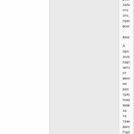
забыл
что
это,
прежд
всего,
-
ваше?
А
про
золот
парти
читал
от
меня
не
раз:
тряси
пока
живог
за
те
тяжел
вагон
Горба