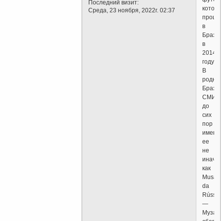
Последний визит:
котор
Среда, 23 ноября, 2022г. 02:37
проше
в
Брази
в
2014
году.
В
родно
Брази
СМИ
до
сих
пор
имену
ее
не
иначе
как
Musa
da
Rússia
—
Муза