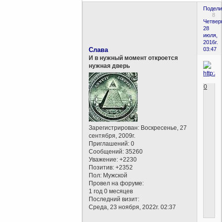
Подели
8
Четверг
28
июля,
2016г.
Слава
03:47
И в нужный момент откроется
нужная дверь
0
Зарегистрирован
: Воскресенье, 27
сентября, 2009г.
Приглашений:
0
Сообщений:
35260
Уважение:
+2230
Позитив:
+2352
Пол:
Мужской
Провел на форуме:
1 год 0 месяцев
Последний визит:
Среда, 23 ноября, 2022г. 02:37