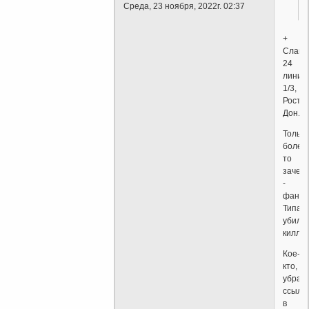
Среда, 23 ноября, 2022г. 02:37
+
Слава
24
линия
1/3,
Ростов
Дон.
Только
болеть
то
зачем
-
фанат
Типа
убил
киллер
Кое-
кто,
убрав
ссылк
в