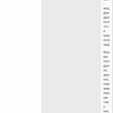
-
мордо
друг
другу,
если
что,
и
никаки
полёт
чудес.
Вишь
как
сколоп
друг
на
друга
нас,
норма
живых
переж
как
там
у
них,