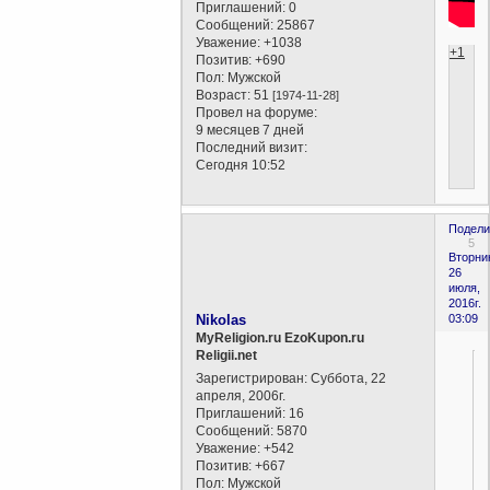
Приглашений:
0
Сообщений:
25867
Уважение:
+1038
+1
Позитив:
+690
Пол:
Мужской
Возраст:
51
[1974-11-28]
Провел на форуме:
9 месяцев 7 дней
Последний визит:
Сегодня 10:52
Подели
5
Вторни
26
июля,
2016г.
Nikolas
03:09
MyReligion.ru EzoKupon.ru
Religii.net
Зарегистрирован
: Суббота, 22
апреля, 2006г.
Приглашений:
16
Сообщений:
5870
Уважение:
+542
Позитив:
+667
Пол:
Мужской