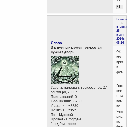
+1
Подели
6
Вторни
26
июля,
2016г.
Слава
06:14
И в нужный момент откроется
Об
нужная дверь
исход
причи
в
футбо
:
Росси
Зарегистрирован
: Воскресенье, 27
покло
сентября, 2009г.
Сьюзи
Приглашений:
0
Сообщений:
35260
памят
Уважение:
+2230
по
Позитив:
+2352
Чемпи
Пол:
Мужской
мира
Провел на форуме:
по
1 год 0 месяцев
футбо