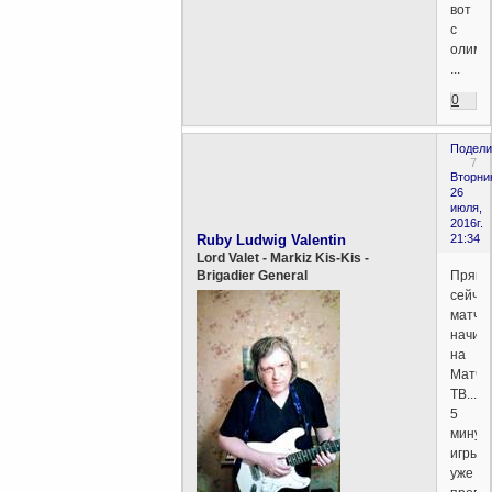
вот
с
олимп
...
0
Подели
7
Вторни
26
июля,
2016г.
Ruby Ludwig Valentin
21:34
Lord Valet - Markiz Kis-Kis -
Прямо
Brigadier General
сейча
матч
начин
на
Матч-
ТВ...
5
минут
игры
уже