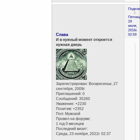
Подели
9
Пятниц
29
июля,
2016г.
Слава
02:59
И в нужный момент откроется
нужная дверь
Зарегистрирован
: Воскресенье, 27
сентября, 2009г.
Приглашений:
0
Сообщений:
35260
!
Уважение:
+2230
Позитив:
+2352
Пол:
Мужской
Провел на форуме:
1 год 0 месяцев
Последний визит:
Среда, 23 ноября, 2022г. 02:37