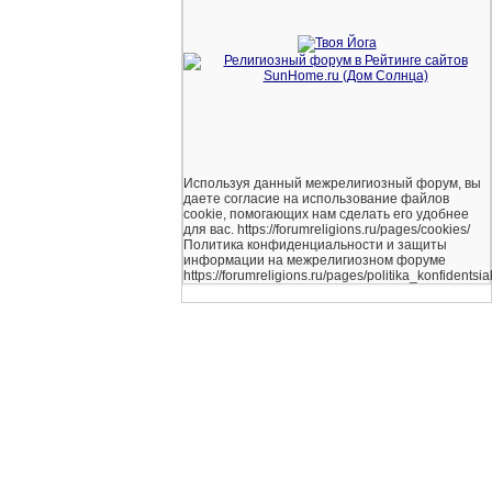
Используя данный межрелигиозный форум, вы
даете согласие на использование файлов
cookie, помогающих нам сделать его удобнее
для вас. https://forumreligions.ru/pages/cookies/
Политика конфиденциальности и защиты
информации на межрелигиозном форуме
https://forumreligions.ru/pages/politika_konfidentsial