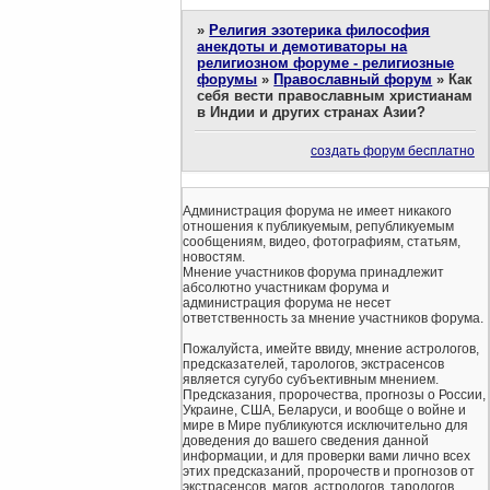
»
Религия эзотерика философия
анекдоты и демотиваторы на
религиозном форуме - религиозные
форумы
»
Православный форум
»
Как
себя вести православным христианам
в Индии и других странах Азии?
создать форум бесплатно
Администрация форума не имеет никакого
отношения к публикуемым, републикуемым
сообщениям, видео, фотографиям, статьям,
новостям.
Мнение участников форума принадлежит
абсолютно участникам форума и
администрация форума не несет
ответственность за мнение участников форума.
Пожалуйста, имейте ввиду, мнение астрологов,
предсказателей, тарологов, экстрасенсов
является сугубо субъективным мнением.
Предсказания, пророчества, прогнозы о России,
Украине, США, Беларуси, и вообще о войне и
мире в Мире публикуются исключительно для
доведения до вашего сведения данной
информации, и для проверки вами лично всех
этих предсказаний, пророчеств и прогнозов от
экстрасенсов, магов, астрологов, тарологов.