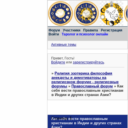
Форум
Участники
Правила
Регистрация
Войти
Таролог и психолог онлайн
Активные темы
Привет, Гость!
Войдите
или
зарегистрируйтесь
.
»
Религия эзотерика философия
анекдоты и демотиваторы на
религиозном форуме - религиозные
форумы
»
Православный форум
»
Как
себя вести православным христианам
в Индии и других странах Азии?
Страница:
1
Как себя вести православным
христианам в Индии и других странах
Азии?