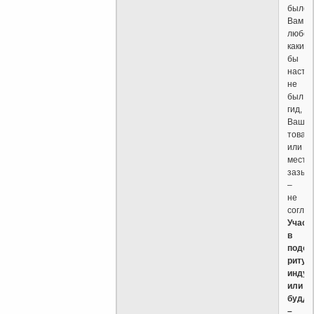
было
Вам
любоп
каким
бы
насто
не
был
гид,
Ваш
товар
или
местн
зазыв
–
не
согла
Участ
в
подоб
ритуа
индуи
или
будди
–