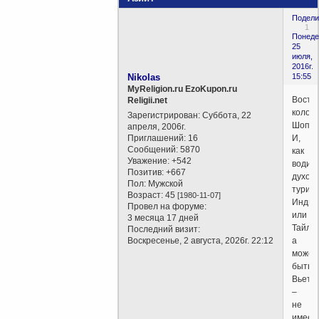
Подели
1
Понеде
25
июля,
2016г.
Nikolas
15:55
MyReligion.ru EzoKupon.ru
Восто
Religii.net
колори
Зарегистрирован
: Суббота, 22
Шопин
апреля, 2006г.
Приглашений:
16
И,
Сообщений:
5870
как
Уважение:
+542
водитс
Позитив:
+667
духов
Пол:
Мужской
туризм
Возраст:
45
[1980-11-07]
Индия
Провел на форуме:
или
3 месяца 17 дней
Тайла
Последний визит:
Воскресенье, 2 августа, 2026г. 22:12
а
может
быть,
Вьетн
–
не
имеет