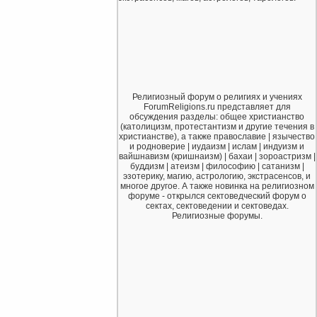
Религиозный форум о религиях и учениях
ForumReligions.ru представляет для
обсуждения разделы: общее христианство
(католицизм, протестантизм и другие течения в
христианстве), а также православие | язычество
и родноверие | иудаизм | ислам | индуизм и
вайшнавизм (кришнаизм) | бахаи | зороастризм |
буддизм | атеизм | философию | сатанизм |
эзотерику, магию, астрологию, экстрасенсов, и
многое другое. А также новинка на религиозном
форуме - открылся сектоведческий форум о
сектах, сектоведении и сектоведах.
Религиозные форумы.