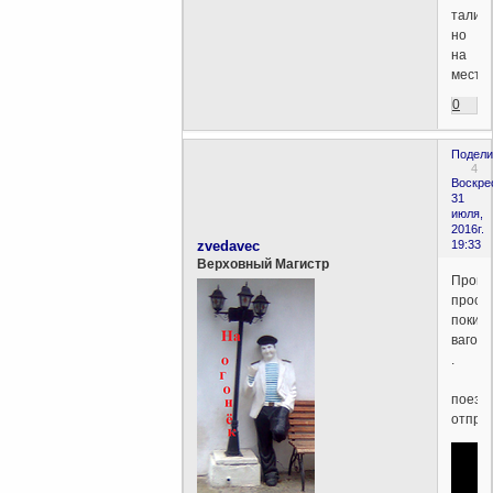
талия,
но
на
месте.
0
Подели
4
Воскре
31
июля,
2016г.
zvedavec
19:33
Верховный Магистр
Пров
прось
покин
вагоны
.
поезд
отпра