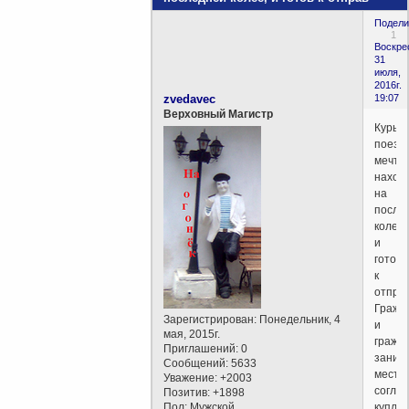
Подели
1
Воскре
31
июля,
2016г.
zvedavec
19:07
Верховный Магистр
Курье
поезд
мечты
наход
на
после
колее,
и
готов
к
отпра
Гражд
Зарегистрирован
: Понедельник, 4
и
мая, 2015г.
гражд
Приглашений:
0
заним
Сообщений:
5633
места
Уважение:
+2003
согла
Позитив:
+1898
Пол:
Мужской
купле