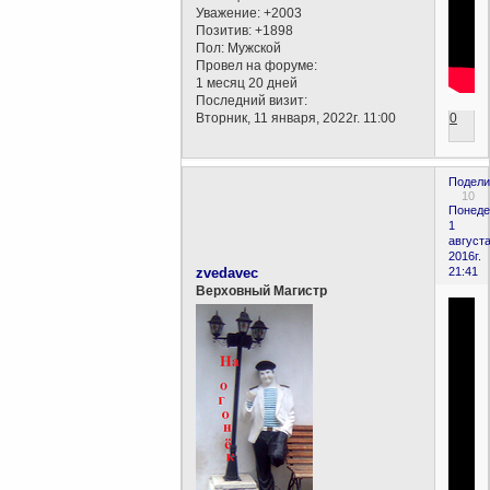
Уважение:
+2003
Позитив:
+1898
Пол:
Мужской
Провел на форуме:
1 месяц 20 дней
Последний визит:
Вторник, 11 января, 2022г. 11:00
0
Подели
10
Понеде
1
августа
2016г.
zvedavec
21:41
Верховный Магистр