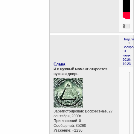
0
Подели
3
Воскре
31
июля,
2016г.
Слава
19:23
И в нужный момент откроется
нужная дверь
Зарегистрирован
: Воскресенье, 27
сентября, 2009г.
Приглашений:
0
Сообщений:
35260
Уважение:
+2230