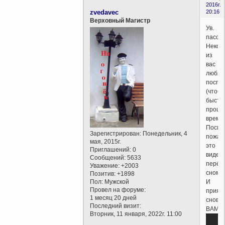
2016г.
zvedavec
20:16
Верховный Магистр
Ув.
пасса
Некот
из
вас
любят
поспа
(чтоб
быстр
прошл
время
Посмо
Зарегистрирован
: Понедельник, 4
пожал
мая, 2015г.
это
Приглашений:
0
видео
Сообщений:
5633
перед
Уважение:
+2003
сном.
Позитив:
+1898
Пол:
Мужской
И
Провел на форуме:
прият
1 месяц 20 дней
снов
Последний визит:
ВАМ!
Вторник, 11 января, 2022г. 11:00