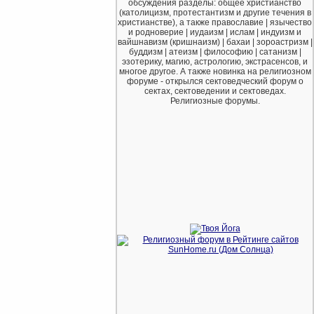
обсуждения разделы: общее христианство
(католицизм, протестантизм и другие течения в
христианстве), а также православие | язычество
и родноверие | иудаизм | ислам | индуизм и
вайшнавизм (кришнаизм) | бахаи | зороастризм |
буддизм | атеизм | философию | сатанизм |
эзотерику, магию, астрологию, экстрасенсов, и
многое другое. А также новинка на религиозном
форуме - открылся сектоведческий форум о
сектах, сектоведении и сектоведах.
Религиозные форумы.