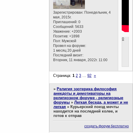
Зарегистрирован
: Понедельник, 4
мая, 2015г.
Приглашений:
0
Сообщений:
5633
Уважение:
+2003
Позитив:
+1898
0
Пол:
Мужской
Провел на форуме:
1 месяц 20 дней
Последний визит:
Вторник, 11 января, 2022г. 11:00
Страница:
1
2
3
…
92
»
»
Религия эзотерика философия
анекдоты и демотиваторы на
религиозном форуме - религиозные
форумы
»
Легкая беседа, а может и не
легкая
»
Курьерский поезд мечты
находится на последней колее, и
готов к отправ
создать форум бесплатно