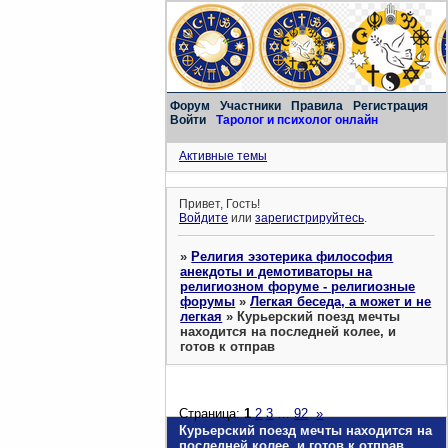
Форум
Участники
Правила
Регистрация
Войти
Таролог и психолог онлайн
Активные темы
Привет, Гость!
Войдите
или
зарегистрируйтесь
.
»
Религия эзотерика философия
анекдоты и демотиваторы на
религиозном форуме - религиозные
форумы
»
Легкая беседа, а может и не
легкая
»
Курьерский поезд мечты
находится на последней колее, и
готов к отправ
Страница:
1
2
3
…
92
»
Курьерский поезд мечты находится на
последней колее, и готов к отправ