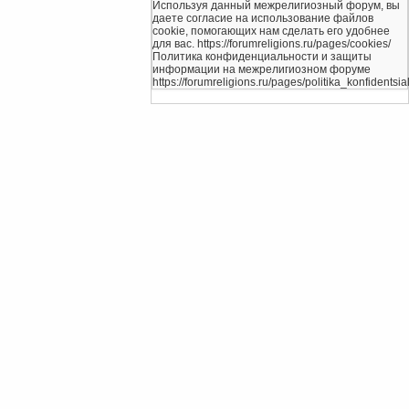
Используя данный межрелигиозный форум, вы
даете согласие на использование файлов
cookie, помогающих нам сделать его удобнее
для вас. https://forumreligions.ru/pages/cookies/
Политика конфиденциальности и защиты
информации на межрелигиозном форуме
https://forumreligions.ru/pages/politika_konfidentsial