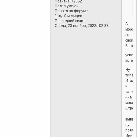
Позитив:
+2352
Пол:
Мужской
Провел на форуме:
1 год 0 месяцев
Последний визит:
А
Среда, 23 ноября, 2022г. 02:37
можно
со
своим
багаЖ
успели
встря
Ну,
типа
Итали
и
талия
- на
месте.
Стрел
-
вывал
ну -
прям
Иии