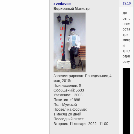
zvedavec
19:10
Верховный Магистр
До
отпра
поезд
остал
три
минут
и
тридц
одна
секунд
Зарегистрирован
: Понедельник, 4
мая, 2015г.
Приглашений:
0
Сообщений:
5633
Уважение:
+2003
Позитив:
+1898
Пол:
Мужской
Провел на форуме:
1 месяц 20 дней
Последний визит:
Вторник, 11 января, 2022г. 11:00