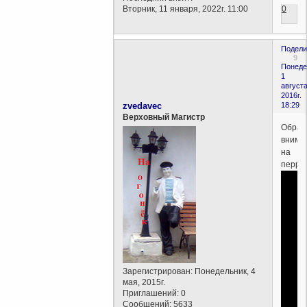
Вторник, 11 января, 2022г. 11:00
0
Подели
9
Понеде
1
августа
2016г.
zvedavec
18:29
Верховный Магистр
Обрат
внима
на
перро
Зарегистрирован
: Понедельник, 4
мая, 2015г.
Приглашений:
0
Сообщений:
5633