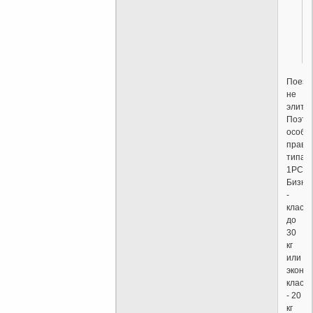
Поезд
не
элитн
Поэто
особы
прави
типа
1РС;
Бизне
-
класс
до
30
кг
или
эконом
класс
- 20
кг