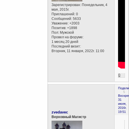
Зарегистрирован
: Понедельник, 4
мая, 2015г.
Приглашений:
0
Сообщений:
5633
Уважение:
+2003
Позитив:
+1898
Пол:
Мужской
Провел на форуме:
1 месяц 20 дней
Последний визит:
Вторник, 11 января, 2022г. 11:00
0
Подели
5
Воскре
31
июля,
2016г.
zvedavec
19:51
Верховный Магистр