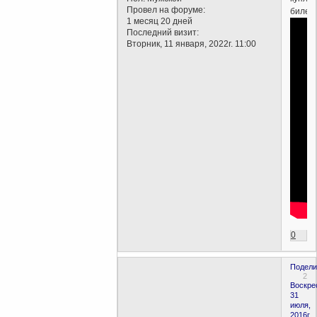
Провел на форуме:
билето
1 месяц 20 дней
Последний визит:
Вторник, 11 января, 2022г. 11:00
0
Подели
2
Воскре
31
июля,
2016г.