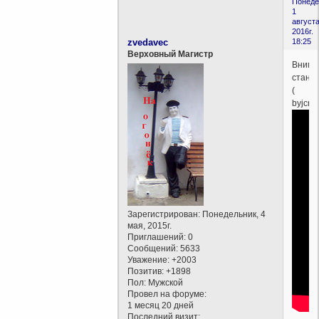
Понеде
1
августа
2016г.
zvedavec
18:25
Верховный Магистр
Внима
станц
(
byjcnhf
Зарегистрирован
: Понедельник, 4
мая, 2015г.
Приглашений:
0
Сообщений:
5633
Уважение:
+2003
Позитив:
+1898
Пол:
Мужской
Провел на форуме:
1 месяц 20 дней
Последний визит: