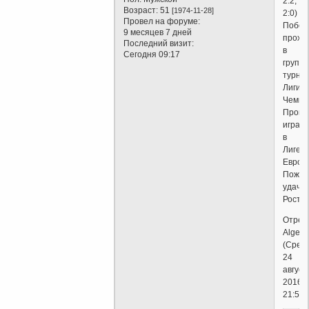
2:2,
Возраст:
51
[1974-11-28]
2:0)
Провел на форуме:
Побед
9 месяцев 7 дней
прохо
Последний визит:
в
Сегодня 09:17
групп
турни
Лиги
Чемпи
Проиг
играет
в
Лиге
Европ
Пожел
удачи
Ростов
Отред
Algebr
(Среда
24
август
2016г.
21:55)