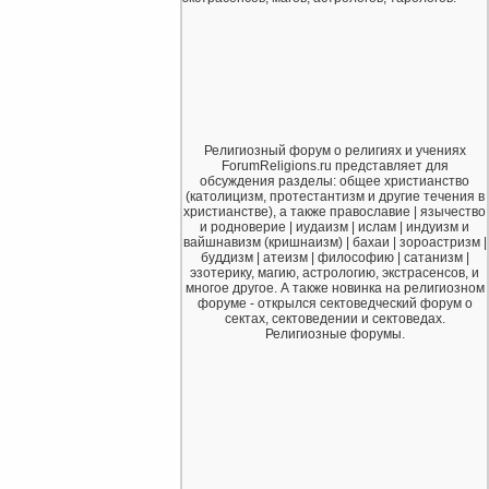
Религиозный форум о религиях и учениях
ForumReligions.ru представляет для
обсуждения разделы: общее христианство
(католицизм, протестантизм и другие течения в
христианстве), а также православие | язычество
и родноверие | иудаизм | ислам | индуизм и
вайшнавизм (кришнаизм) | бахаи | зороастризм |
буддизм | атеизм | философию | сатанизм |
эзотерику, магию, астрологию, экстрасенсов, и
многое другое. А также новинка на религиозном
форуме - открылся сектоведческий форум о
сектах, сектоведении и сектоведах.
Религиозные форумы.