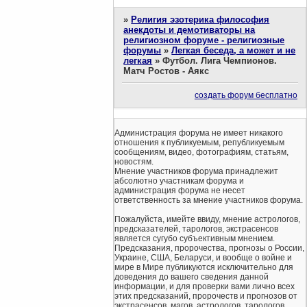
»
Религия эзотерика философия
анекдоты и демотиваторы на
религиозном форуме - религиозные
форумы
»
Легкая беседа, а может и не
легкая
»
Футбол. Лига Чемпионов.
Матч Ростов - Аякс
создать форум бесплатно
Администрация форума не имеет никакого
отношения к публикуемым, републикуемым
сообщениям, видео, фотографиям, статьям,
новостям.
Мнение участников форума принадлежит
абсолютно участникам форума и
администрация форума не несет
ответственность за мнение участников форума.
Пожалуйста, имейте ввиду, мнение астрологов,
предсказателей, тарологов, экстрасенсов
является сугубо субъективным мнением.
Предсказания, пророчества, прогнозы о России,
Украине, США, Беларуси, и вообще о войне и
мире в Мире публикуются исключительно для
доведения до вашего сведения данной
информации, и для проверки вами лично всех
этих предсказаний, пророчеств и прогнозов от
экстрасенсов, магов, астрологов, тарологов.