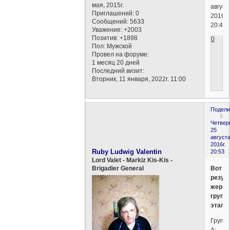
мая, 2015г.
август
Приглашений:
0
2016г.
Сообщений:
5633
20:47)
Уважение:
+2003
Позитив:
+1898
0
Пол:
Мужской
Провел на форуме:
1 месяц 20 дней
Последний визит:
Вторник, 11 января, 2022г. 11:00
Подели
6
Четверг
25
августа
2016г.
Ruby Ludwig Valentin
20:53
Lord Valet - Markiz Kis-Kis -
Вот
Brigadier General
резул
жереб
групп
этапа:
Групп
A: