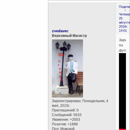
Подели
4
Четверг
25
августа
2016г.
zvedavec
14:01
Верховный Магистр
Зарис
по
футбо
Зарегистрирован
: Понедельник, 4
мая, 2015г.
Приглашений:
0
Сообщений:
5633
Уважение:
+2003
Позитив:
+1898
Пол:
Мужской