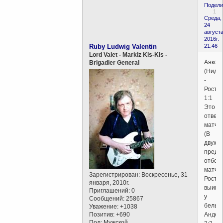
Подели
1
Среда,
24
августа
2016г.
Ruby Ludwig Valentin
21:46
Lord Valet - Markiz Kis-Kis -
Аякс
Brigadier General
(Ниде
-
Росто
1:1
Это
ответ
матч.
(В
двух
преды
отбор
матча
Зарегистрирован
: Воскресенье, 31
Росто
января, 2010г.
выигр
Приглашений:
0
у
Сообщений:
25867
бельги
Уважение:
+1038
Позитив:
+690
Андер
Пол:
Мужской