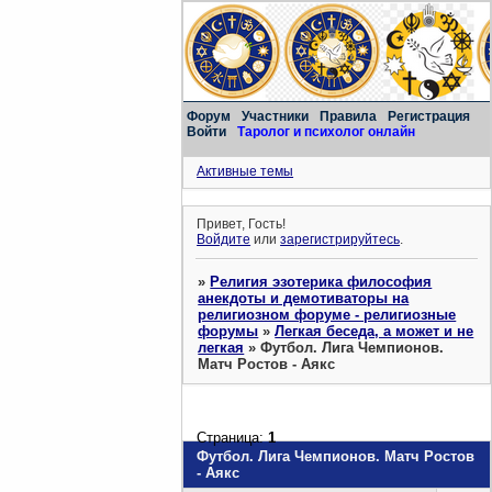
Форум
Участники
Правила
Регистрация
Войти
Таролог и психолог онлайн
Активные темы
Привет, Гость!
Войдите
или
зарегистрируйтесь
.
»
Религия эзотерика философия
анекдоты и демотиваторы на
религиозном форуме - религиозные
форумы
»
Легкая беседа, а может и не
легкая
»
Футбол. Лига Чемпионов.
Матч Ростов - Аякс
Страница:
1
Футбол. Лига Чемпионов. Матч Ростов
- Аякс