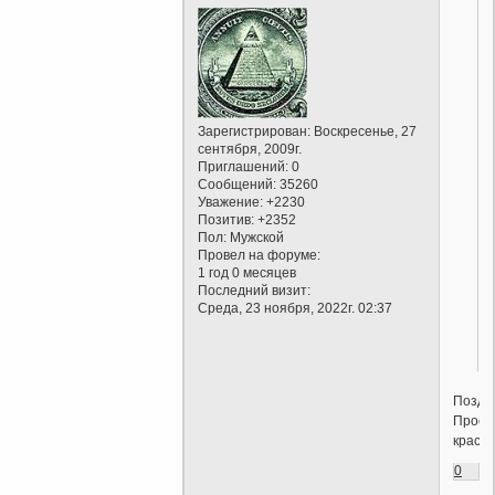
Зарегистрирован
: Воскресенье, 27
сентября, 2009г.
Приглашений:
0
Сообщений:
35260
Уважение:
+2230
Позитив:
+2352
Пол:
Мужской
Провел на форуме:
1 год 0 месяцев
Последний визит:
Среда, 23 ноября, 2022г. 02:37
Поздр
Прост
красиво
0