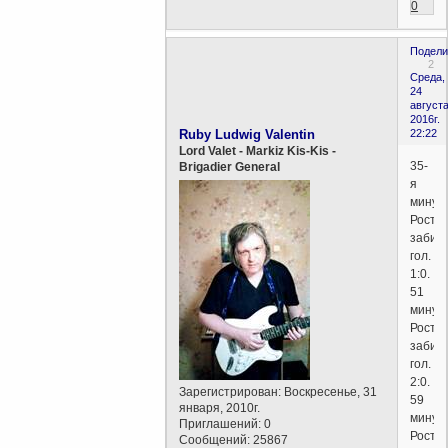
0
Подели
2
Среда,
24
августа
2016г.
Ruby Ludwig Valentin
22:22
Lord Valet - Markiz Kis-Kis -
35-
Brigadier General
я
минут
Росто
забив
гол.
1:0.
51
минут
Росто
забив
гол.
2:0.
Зарегистрирован
: Воскресенье, 31
59
января, 2010г.
минут
Приглашений:
0
Росто
Сообщений:
25867