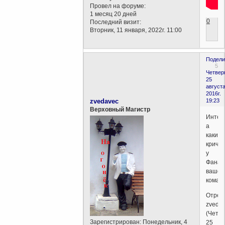
Провел на форуме:
1 месяц 20 дней
0
Последний визит:
Вторник, 11 января, 2022г. 11:00
Подели
5
Четверг
25
августа
2016г.
zvedavec
19:23
Верховный Магистр
Интер
а
какие
крича
у
Фанат
вашей
коман
Отред
zveda
(Четве
Зарегистрирован
: Понедельник, 4
25