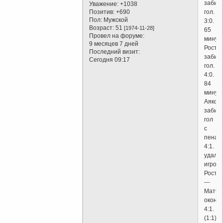
забив
Уважение:
+1038
Позитив:
+690
гол.
Пол:
Мужской
3:0.
Возраст:
51
[1974-11-28]
65
Провел на форуме:
минут
9 месяцев 7 дней
Росто
Последний визит:
забив
Сегодня 09:17
гол.
4:0.
84
минут
Аякс
забив
гол
с
пеналь
4:1.
удалё
игрок
Ростов
---
Матч
оконче
4:1.
(1:1)