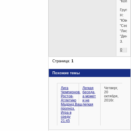
"Копен
Групп
H:
"Ювент
"Севил
"Лион"
"Дина
З.
0
Страница:
1
Похожие темы
Лига
Легкая
Четверг,
Чемпионов.
беседа,
20
Ростов-
а может
октября,
Атлетико
и не
2016г.
Мадрид.Ваш
легкая
прогноз.
Игра в
среду
21:45