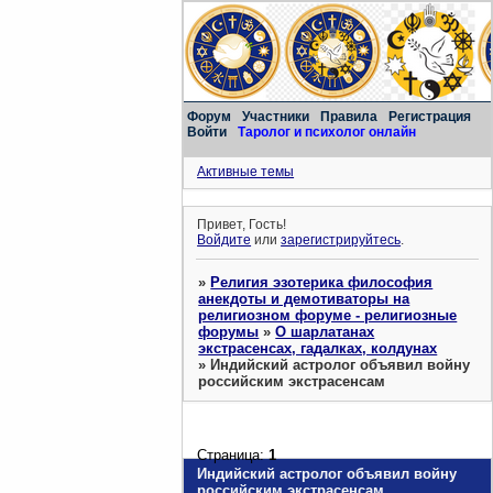
Форум
Участники
Правила
Регистрация
Войти
Таролог и психолог онлайн
Активные темы
Привет, Гость!
Войдите
или
зарегистрируйтесь
.
»
Религия эзотерика философия
анекдоты и демотиваторы на
религиозном форуме - религиозные
форумы
»
О шарлатанах
экстрасенсах, гадалках, колдунах
»
Индийский астролог объявил войну
российским экстрасенсам
Страница:
1
Индийский астролог объявил войну
российским экстрасенсам