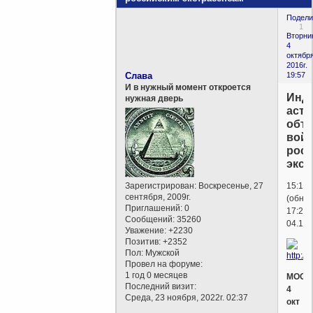
Подели
1
Вторни
4
октября
2016г.
Слава
19:57
И в нужный момент откроется
Инд
нужная дверь
астр
объ
вой
рос
экст
Зарегистрирован
: Воскресенье, 27
15:130
сентября, 2009г.
(обнов
Приглашений:
0
17:27
Сообщений:
35260
04.10.
Уважение:
+2230
Позитив:
+2352
Пол:
Мужской
Провел на форуме:
1 год 0 месяцев
МОСК
Последний визит:
4
Среда, 23 ноября, 2022г. 02:37
окт