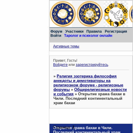
Форум
Участники
Правила
Регистрация
Войти
Таролог и психолог онлайн
Активные темы
Привет, Гость!
Войдите
или
зарегистрируйтесь
.
»
Религия эзотерика философия
анекдоты и демотиваторы на
религиозном форуме - религиозные
форумы
»
Общерелигиозные новости
и события
»
Открытие храма бахаи в
Чили. Последний континентальный
храм бахаи
Страница:
1
Открытие храма бахаи в Чили.
Последний континентальный храм