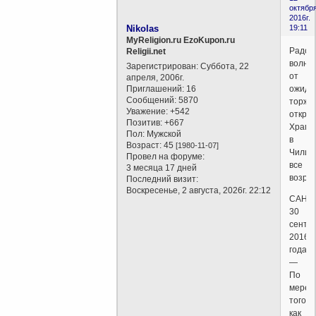
октября
2016г.
Nikolas
19:11
MyReligion.ru EzoKupon.ru
Радос
Religii.net
волне
Зарегистрирован
: Суббота, 22
от
апреля, 2006г.
Приглашений:
16
ожида
Сообщений:
5870
торже
Уважение:
+542
откры
Позитив:
+667
Храма
Пол:
Мужской
в
Возраст:
45
[1980-11-07]
Чили
Провел на форуме:
все
3 месяца 17 дней
возра
Последний визит:
Воскресенье, 2 августа, 2026г. 22:12
САНТЬ
30
сентя
2016
года
—
По
мере
того,
как