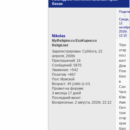
бахаи
Подели
1
Среда,
12
октября
2016г.
Nikolas
12:15
MyReligion.ru EzoKupon.ru
Торже
Religii.net
откры
Зарегистрирован
: Суббота, 22
после
апреля, 2006г.
Приглашений:
16
конти
Сообщений:
5870
Дома
Уважение:
+542
Покло
Позитив:
+667
бахаи
Пол:
Мужской
в
Возраст:
45
[1980-11-07]
Сантья
Провел на форуме:
Чили,
3 месяца 17 дней
Южна
Последний визит:
Воскресенье, 2 августа, 2026г. 22:12
Америк
Онлай
транс
откры
храма
бахаи