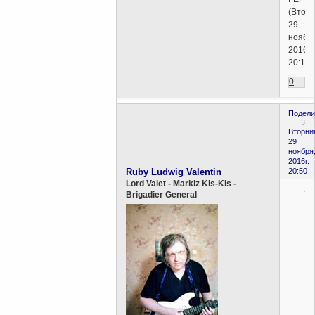
(Вторн
29
ноябр
2016г.
20:19)
0
Подели
3
Вторни
29
ноября
2016г.
Ruby Ludwig Valentin
20:50
Lord Valet - Markiz Kis-Kis -
Brigadier General