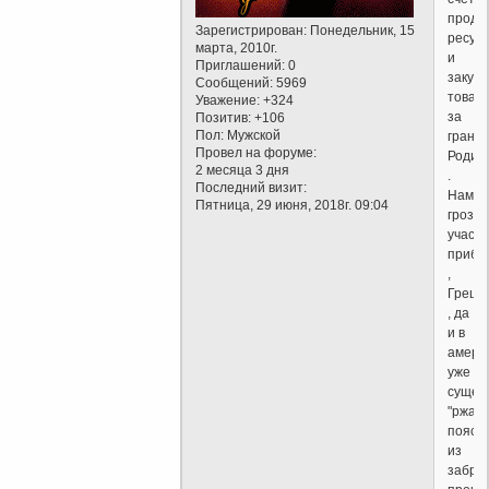
прода
Зарегистрирован
: Понедельник, 15
ресур
марта, 2010г.
и
Приглашений:
0
закупа
Сообщений:
5969
товар
Уважение:
+324
за
Позитив:
+106
Пол:
Мужской
грани
Провел на форуме:
Родин
2 месяца 3 дня
.
Последний визит:
Нам
Пятница, 29 июня, 2018г. 09:04
грози
участь
приба
,
Греци
, да
и в
амери
уже
сущес
"ржав
пояс"
из
забро