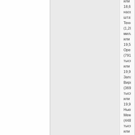
или
18,67
насел
штата)
Тенне
(1,28
милли
или
19,58%
Орего
(791,2
тысячи
или
19,93%
Запад
Вирги
(369
тысячи
или
19,96%
Нью-
Мекси
(448,3
тысячи
или