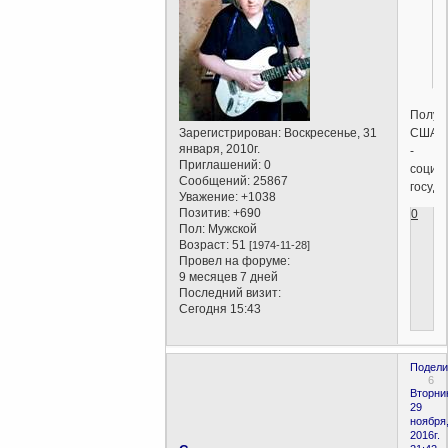
Получ
США
Зарегистрирован
: Воскресенье, 31
января, 2010г.
-
Приглашений:
0
социа
Сообщений:
25867
госуда
Уважение:
+1038
Позитив:
+690
0
Пол:
Мужской
Возраст:
51
[1974-11-28]
Провел на форуме:
9 месяцев 7 дней
Последний визит:
Сегодня 15:43
Подели
6
Вторни
29
ноября
2016г.