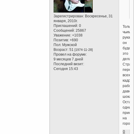
.
Зарегистрирован
: Воскресенье, 31
января, 2010г.
Приглашений:
0
Только
Сообщений:
25867
чьими
Уважение:
+1038
рукам
Позитив:
+690
он
Пол:
Мужской
будет
Возраст:
51
[1974-11-28]
это
Провел на форуме:
делат
9 месяцев 7 дней
Последний визит:
Стран
Сегодня 15:43
перер
всех
кадро
рабоч
давно
шокан
Остал
одни
принц
на
горош
0