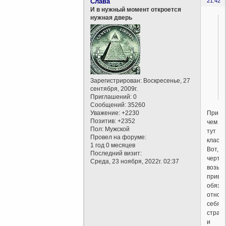
Слава
21:42
И в нужный момент откроется
нужная дверь
Зарегистрирован
: Воскресенье, 27
сентября, 2009г.
Приглашений:
0
Сообщений:
35260
При
Уважение:
+2230
Позитив:
+2352
чем
Пол:
Мужской
тут
Провел на форуме:
класс
1 год 0 месяцев
Вот,
Последний визит:
черт
Среда, 23 ноября, 2022г. 02:37
возьми
привы
обяза
относ
себя,
стран
и