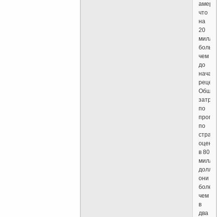
амери
что
на
20
милли
больш
чем
до
начал
рецесс
Общи
затра
по
прогр
по
стран
оцени
в 80
милли
долла
они
более
чем
в
два