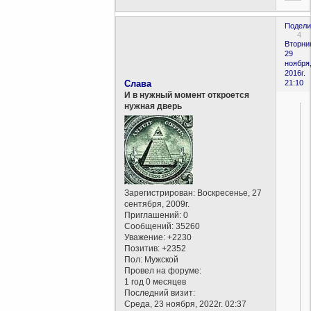
Подели
4
Вторни
29
ноября
2016г.
Слава
21:10
И в нужный момент откроется
нужная дверь
Зарегистрирован
: Воскресенье, 27
сентября, 2009г.
,
Приглашений:
0
Сообщений:
35260
Уважение:
+2230
Позитив:
+2352
Пол:
Мужской
,
Провел на форуме:
1 год 0 месяцев
Последний визит:
Среда, 23 ноября, 2022г. 02:37