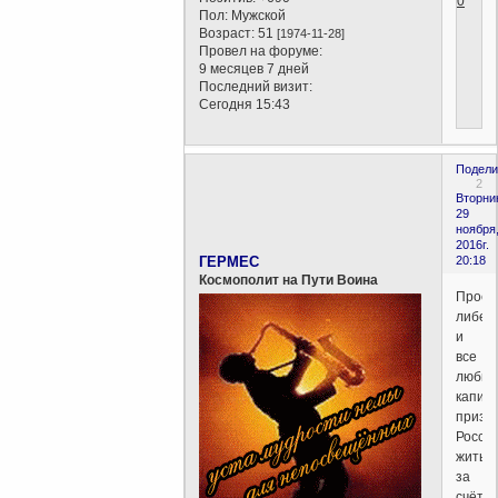
0
Пол:
Мужской
Возраст:
51
[1974-11-28]
Провел на форуме:
9 месяцев 7 дней
Последний визит:
Сегодня 15:43
Подели
2
Вторни
29
ноября
2016г.
ГЕРМЕС
20:18
Космополит на Пути Воина
Прост
либер
и
все
любит
капит
призы
Росси
жить
за
счёт