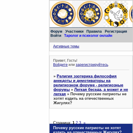
Форум
Участники
Правила
Регистрация
Войти
Таролог и психолог онлайн
Активные темы
Привет, Гость!
Войдите
или
зарегистрируйтесь
.
»
Религия эзотерика философия
анекдоты и демотиваторы на
религиозном форуме - религиозные
форумы
»
Легкая беседа, а может и не
легкая
»
Почему русские патриоты не
хотят ездить на отечественных
Жигулях?
Страница:
1
2
3
»
Почему русские патриоты не хотят
ездить на отечественных Жигулях?