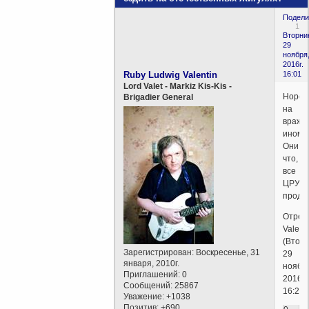
Подели
1
Вторни
29
ноября
2016г.
Ruby Ludwig Valentin
16:01
Lord Valet - Markiz Kis-Kis -
Норов
Brigadier General
на
вражь
инома
Они
что,
все
ЦРУ
прода
Отред
Valent
(Вторн
Зарегистрирован
: Воскресенье, 31
29
января, 2010г.
ноябр
Приглашений:
0
2016г.
Сообщений:
25867
16:27)
Уважение:
+1038
Позитив:
+690