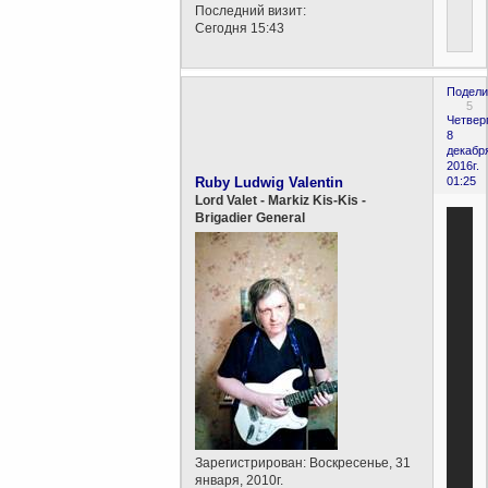
Последний визит:
Сегодня 15:43
Подели
5
Четверг
8
декабр
2016г.
Ruby Ludwig Valentin
01:25
Lord Valet - Markiz Kis-Kis -
Brigadier General
Зарегистрирован
: Воскресенье, 31
января, 2010г.