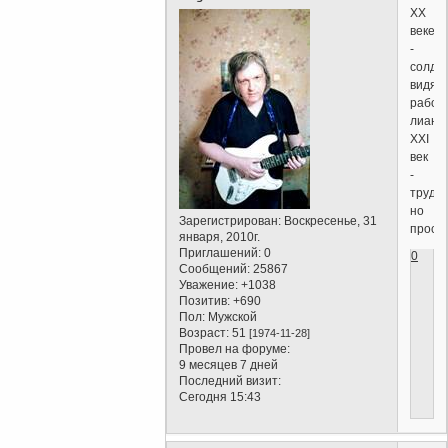
ХХ
веке
-
солда
видят
рабоч
лианы
XXI
век
-
трудн
но
Зарегистрирован
: Воскресенье, 31
просв
января, 2010г.
Приглашений:
0
0
Сообщений:
25867
Уважение:
+1038
Позитив:
+690
Пол:
Мужской
Возраст:
51
[1974-11-28]
Провел на форуме:
9 месяцев 7 дней
Последний визит:
Сегодня 15:43