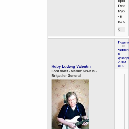
процес
Главн
мускул
- в
голове
0
Подели
10
Четверг
8
декабр
2016г.
Ruby Ludwig Valentin
01:51
Lord Valet - Markiz Kis-Kis -
Brigadier General
.