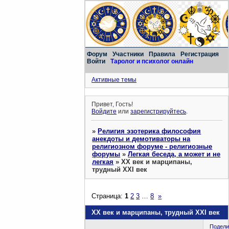
Форум
Участники
Правила
Регистрация
Войти
Таролог и психолог онлайн
Активные темы
Привет, Гость!
Войдите
или
зарегистрируйтесь
.
»
Религия эзотерика философия
анекдоты и демотиваторы на
религиозном форуме - религиозные
форумы
»
Легкая беседа, а может и не
легкая
»
ХХ век и марципаны,
трудный XXI век
Страница:
1
2
3
…
8
»
ХХ век и марципаны, трудный XXI век
Подели