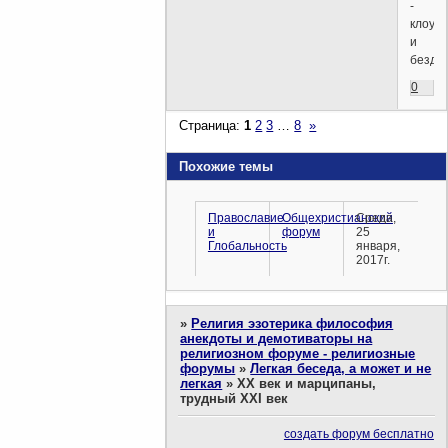
-
клоун
и
бездел
0
Страница:
1
2
3
…
8
»
Похожие темы
Православие
Общехристианский
Среда,
и
форум
25
Глобальность
января,
2017г.
»
Религия эзотерика философия
анекдоты и демотиваторы на
религиозном форуме - религиозные
форумы
»
Легкая беседа, а может и не
легкая
»
ХХ век и марципаны,
трудный XXI век
создать форум бесплатно