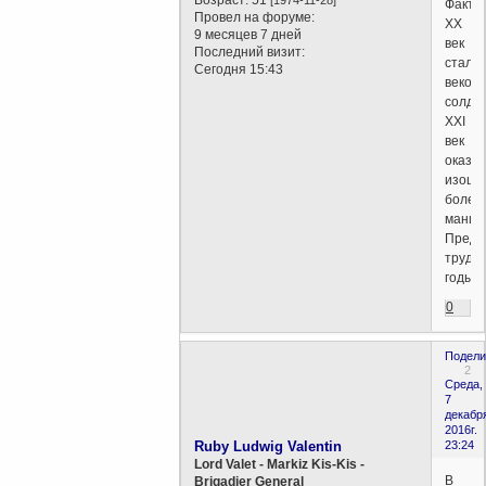
Факти
Провел на форуме:
ХХ
9 месяцев 7 дней
век
Последний визит:
стал
Сегодня 15:43
веком
солдат
ХХI
век
оказы
изощр
более
манип
Предс
трудн
годы.
0
Подели
2
Среда,
7
декабр
2016г.
Ruby Ludwig Valentin
23:24
Lord Valet - Markiz Kis-Kis -
В
Brigadier General