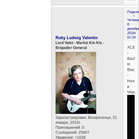
Подели
8
Четверг
8
декабр
2016г.
Ruby Ludwig Valentin
01:34
Lord Valet - Markiz Kis-Kis -
AC/DC
Brigadier General
-
Back
In
Black
-
Назад
в
Чёрное
Зарегистрирован
: Воскресенье, 31
января, 2010г.
Приглашений:
0
Сообщений:
25867
Уважение:
+1038