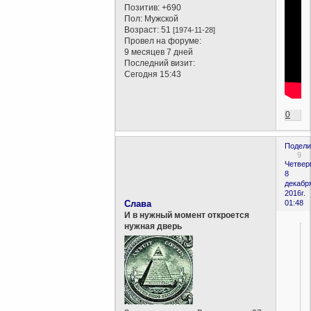
Позитив:
+690
Пол:
Мужской
Возраст:
51
[1974-11-28]
Провел на форуме:
9 месяцев 7 дней
Последний визит:
Сегодня 15:43
0
Подели
9
Четверг
8
декабр
2016г.
Слава
01:48
И в нужный момент откроется
нужная дверь