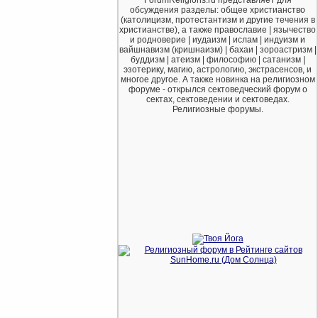
обсуждения разделы: общее христианство
(католицизм, протестантизм и другие течения в
христианстве), а также православие | язычество
и родноверие | иудаизм | ислам | индуизм и
вайшнавизм (кришнаизм) | бахаи | зороастризм |
буддизм | атеизм | философию | сатанизм |
эзотерику, магию, астрологию, экстрасенсов, и
многое другое. А также новинка на религиозном
форуме - открылся сектоведческий форум о
сектах, сектоведении и сектоведах.
Религиозные форумы.