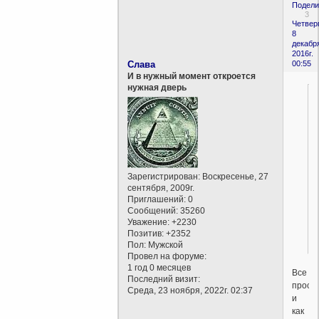
Подели
3
Четверг
8
декабр
2016г.
Слава
00:55
И в нужный момент откроется
нужная дверь
Зарегистрирован
: Воскресенье, 27
сентября, 2009г.
Приглашений:
0
Сообщений:
35260
Уважение:
+2230
Позитив:
+2352
Пол:
Мужской
Провел на форуме:
1 год 0 месяцев
Все
Последний визит:
прост
Среда, 23 ноября, 2022г. 02:37
и
как