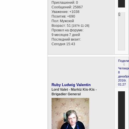
Приглашений:
0
Сообщений:
25867
Уважение:
+1038
0
Позитив:
+690
Пол:
Мужской
Возраст:
51
[1974-11-28]
Провел на форуме:
9 месяцев 7 дней
Последний визит:
Сегодня 15:43
Подели
6
Четверг
8
декабр
2016г.
Ruby Ludwig Valentin
01:27
Lord Valet - Markiz Kis-Kis -
Brigadier General