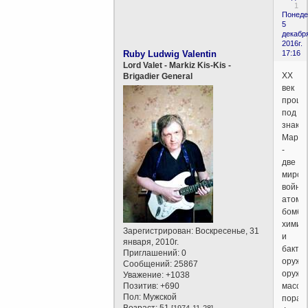
1
Понеде
5
декабр
2016г.
Ruby Ludwig Valentin
17:16
Lord Valet - Markiz Kis-Kis -
ХХ
Brigadier General
век
прошё
под
знако
Марса
-
две
миров
войны
атомн
бомба
химич
Зарегистрирован
: Воскресенье, 31
и
января, 2010г.
бакте
Приглашений:
0
оружи
Сообщений:
25867
оружи
Уважение:
+1038
Позитив:
+690
массо
Пол:
Мужской
пораж
Возраст:
51
[1974-11-28]