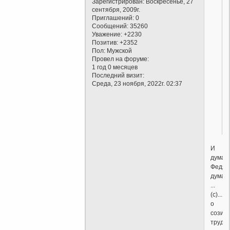
Зарегистрирован
: Воскресенье, 27
сентября, 2009г.
Приглашений:
0
Сообщений:
35260
Уважение:
+2230
Позитив:
+2352
Пол:
Мужской
Провел на форуме:
1 год 0 месяцев
Последний визит:
Среда, 23 ноября, 2022г. 02:37
И
думай,
Федя,
думай
...
(с)...
о
созид
трудо