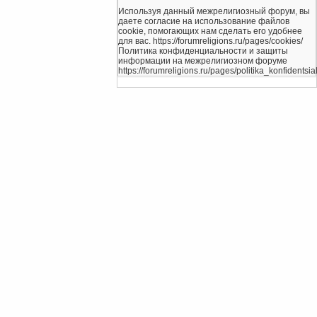
Используя данный межрелигиозный форум, вы
даете согласие на использование файлов
cookie, помогающих нам сделать его удобнее
для вас. https://forumreligions.ru/pages/cookies/
Политика конфиденциальности и защиты
информации на межрелигиозном форуме
https://forumreligions.ru/pages/politika_konfidentsial