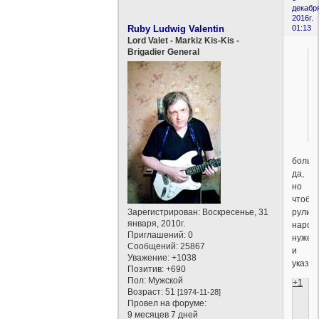
декабр
2016г.
Ruby Ludwig Valentin
01:13
Lord Valet - Markiz Kis-Kis -
Brigadier General
больш
да,
но
чтобы
рулит
Зарегистрирован
: Воскресенье, 31
января, 2010г.
народ
Приглашений:
0
нужен
Сообщений:
25867
и
Уважение:
+1038
указа
Позитив:
+690
Пол:
Мужской
+1
Возраст:
51
[1974-11-28]
Провел на форуме:
9 месяцев 7 дней