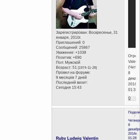
Зарегистрирован
: Воскресенье, 31
января, 2010г.
Приглашений:
0
Сообщений:
25867
Уважение:
+1038
Отред
Позитив:
+690
Valent
Пол:
Мужской
(Четве
Возраст:
51
[1974-11-28]
Провел на форуме:
8
9 месяцев 7 дней
декабр
Последний визит:
2016г.
Сегодня 15:43
01:32)
0
Подели
7
Четверг
8
декабр
2016г.
Ruby Ludwig Valentin
01:28