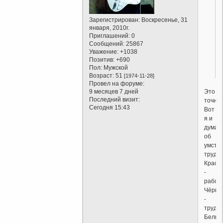
Зарегистрирован
: Воскресенье, 31
января, 2010г.
Приглашений:
0
Сообщений:
25867
Уважение:
+1038
Позитив:
+690
Пол:
Мужской
Возраст:
51
[1974-11-28]
Провел на форуме:
Это
9 месяцев 7 дней
Последний визит:
точно.
Сегодня 15:43
Вот
я и
думаю
об
умств
труде.
Красн
-
работо
Чёрны
-
трудог
Белые