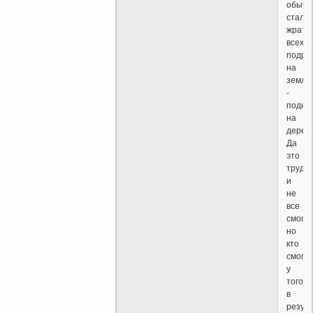
обычн
стали
жрать
всех
подря
на
земле
-
подня
на
деревь
Да
это
трудн
и
не
все
смогли
но
кто
смог,
у
того,
в
резул