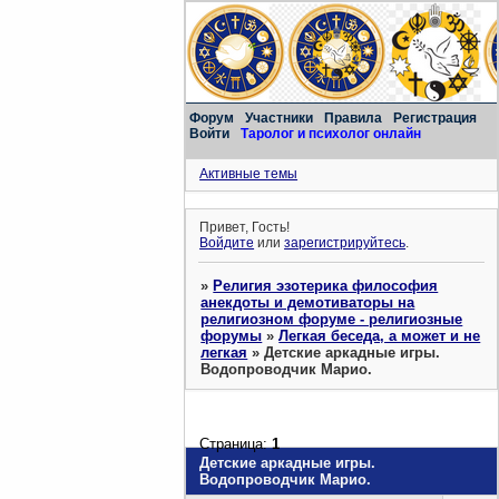
Форум
Участники
Правила
Регистрация
Войти
Таролог и психолог онлайн
Активные темы
Привет, Гость!
Войдите
или
зарегистрируйтесь
.
»
Религия эзотерика философия
анекдоты и демотиваторы на
религиозном форуме - религиозные
форумы
»
Легкая беседа, а может и не
легкая
»
Детские аркадные игры.
Водопроводчик Марио.
Страница:
1
Детские аркадные игры.
Водопроводчик Марио.