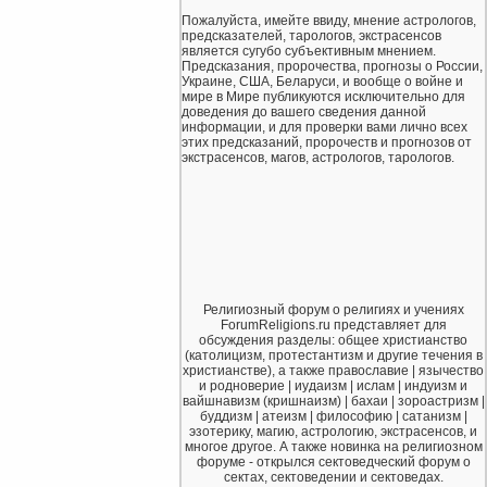
Пожалуйста, имейте ввиду, мнение астрологов,
предсказателей, тарологов, экстрасенсов
является сугубо субъективным мнением.
Предсказания, пророчества, прогнозы о России,
Украине, США, Беларуси, и вообще о войне и
мире в Мире публикуются исключительно для
доведения до вашего сведения данной
информации, и для проверки вами лично всех
этих предсказаний, пророчеств и прогнозов от
экстрасенсов, магов, астрологов, тарологов.
Религиозный форум о религиях и учениях
ForumReligions.ru представляет для
обсуждения разделы: общее христианство
(католицизм, протестантизм и другие течения в
христианстве), а также православие | язычество
и родноверие | иудаизм | ислам | индуизм и
вайшнавизм (кришнаизм) | бахаи | зороастризм |
буддизм | атеизм | философию | сатанизм |
эзотерику, магию, астрологию, экстрасенсов, и
многое другое. А также новинка на религиозном
форуме - открылся сектоведческий форум о
сектах, сектоведении и сектоведах.