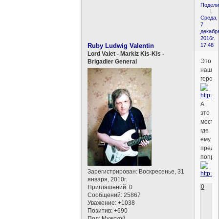
Подели
1
Среда,
7
декабр
2016г.
Ruby Ludwig Valentin
17:48
Lord Valet - Markiz Kis-Kis -
Это
Brigadier General
наш
герой
А
это
место
где
ему
предс
попры
Зарегистрирован
: Воскресенье, 31
января, 2010г.
0
Приглашений:
0
Сообщений:
25867
Уважение:
+1038
Позитив:
+690
Пол:
Мужской