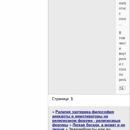
напря
отнош
с
сосед
...
В
том
числе
и
внутр
релип
и с
сосед
по
религи
+1
Страница:
1
»
Религия эзотерика философия
анекдоты и демотиваторы на
религиозном форуме - религиозные
форумы
»
Легкая беседа, а может и не
легкая
»
Эквилибристы или по