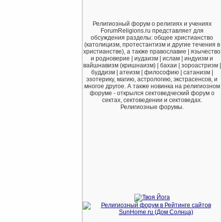
Религиозный форум о религиях и учениях
ForumReligions.ru представляет для
обсуждения разделы: общее христианство
(католицизм, протестантизм и другие течения в
христианстве), а также православие | язычество
и родноверие | иудаизм | ислам | индуизм и
вайшнавизм (кришнаизм) | бахаи | зороастризм |
буддизм | атеизм | философию | сатанизм |
эзотерику, магию, астрологию, экстрасенсов, и
многое другое. А также новинка на религиозном
форуме - открылся сектоведческий форум о
сектах, сектоведении и сектоведах.
Религиозные форумы.