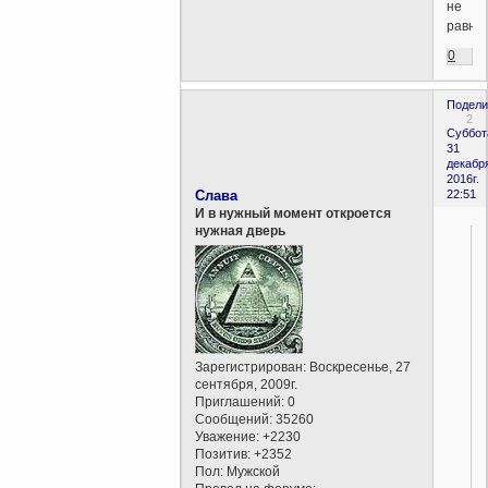
не
равны
0
Подели
2
Суббот
31
декабр
2016г.
Слава
22:51
И в нужный момент откроется
нужная дверь
Зарегистрирован
: Воскресенье, 27
сентября, 2009г.
Приглашений:
0
Сообщений:
35260
Уважение:
+2230
Позитив:
+2352
Пол:
Мужской