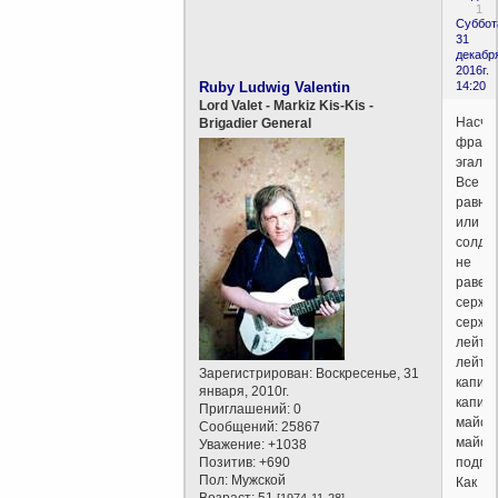
1
Суббот
31
декабр
2016г.
Ruby Ludwig Valentin
14:20
Lord Valet - Markiz Kis-Kis -
Насчё
Brigadier General
франц
эгалит
Все
равны
или
солда
не
равен
сержан
сержа
лейтен
лейте
Зарегистрирован
: Воскресенье, 31
капита
января, 2010г.
капит
Приглашений:
0
майору
Сообщений:
25867
майор
Уважение:
+1038
Позитив:
+690
подпо
Пол:
Мужской
Как
Возраст:
51
[1974-11-28]