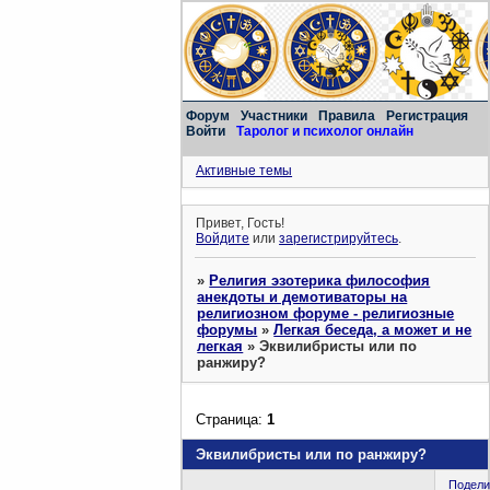
Форум
Участники
Правила
Регистрация
Войти
Таролог и психолог онлайн
Активные темы
Привет, Гость!
Войдите
или
зарегистрируйтесь
.
»
Религия эзотерика философия
анекдоты и демотиваторы на
религиозном форуме - религиозные
форумы
»
Легкая беседа, а может и не
легкая
»
Эквилибристы или по
ранжиру?
Страница:
1
Эквилибристы или по ранжиру?
Подели