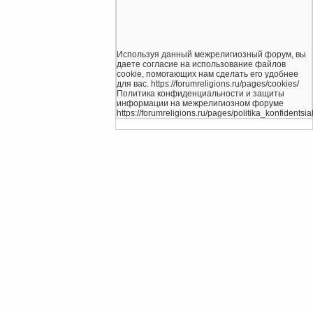
Используя данный межрелигиозный форум, вы
даете согласие на использование файлов
cookie, помогающих нам сделать его удобнее
для вас. https://forumreligions.ru/pages/cookies/
Политика конфиденциальности и защиты
информации на межрелигиозном форуме
https://forumreligions.ru/pages/politika_konfidentsial