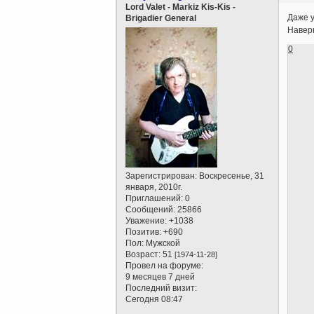
Lord Valet - Markiz Kis-Kis -
Даже у
Brigadier General
Наверн
0
Зарегистрирован
: Воскресенье, 31
января, 2010г.
Приглашений:
0
Сообщений:
25866
Уважение:
+1038
Позитив:
+690
Пол:
Мужской
Возраст:
51
[1974-11-28]
Провел на форуме:
9 месяцев 7 дней
Последний визит:
Сегодня 08:47