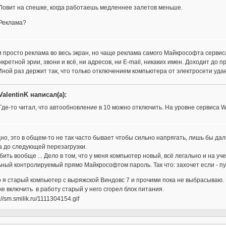
Ловит на спешке, когда работаешь медленнее залетов меньше.
Реклама?
и просто реклама во весь экран, но чаще реклама самого Майкрософта сервис
нкретной эрии, звони и всё, ни адресов, ни E-mail, никаких имен. Доходит до 
Иной раз держит так, что только отключением компьютера от электросети удае
ValentinK написал(а):
Где-то читал, что автообновление в 10 можно отключить. На уровне сервиса W
но, это в общем-то не так часто бывает чтобы сильно напрягать, лишь бы даль
а до следующей перезагрузки.
бить вообще ... Дело в том, что у меня компьютер новый, всё легально и на у
ный контролируемый прямо Майкрософтом пароль. Так что: захочет если - пус
о я старый компьютер с выряжской Виндовс 7 и прочими пока не выбрасываю. Н
е включить в работу старый у него сгорел блок питания.