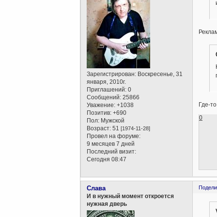
Рекла
Зарегистрирован
: Воскресенье, 31
января, 2010г.
Приглашений:
0
Сообщений:
25866
Где-то
Уважение:
+1038
Позитив:
+690
0
Пол:
Мужской
Возраст:
51
[1974-11-28]
Провел на форуме:
9 месяцев 7 дней
Последний визит:
Сегодня 08:47
Слава
Подели
И в нужный момент откроется
нужная дверь