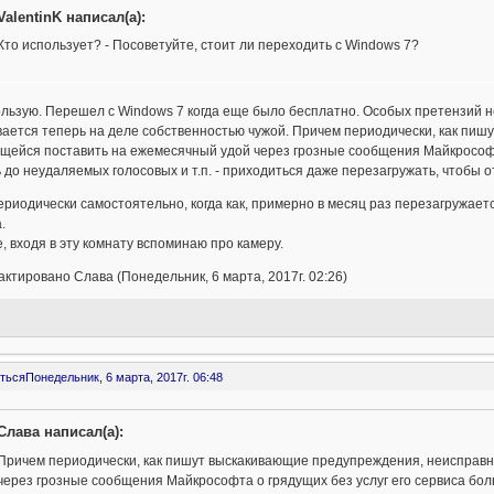
ValentinK написал(а):
Кто использует? - Посоветуйте, стоит ли переходить с Windows 7?
льзую. Перешел с Windows 7 когда еще было бесплатно. Особых претензий нет
ается теперь на деле собственностью чужой. Причем периодически, как пиш
щейся поставить на ежемесячный удой через грозные сообщения Майкрософт
 до неудаляемых голосовых и т.п. - приходиться даже перезагружать, чтобы 
ериодически самостоятельно, когда как, примерно в месяц раз перезагружается
.
, входя в эту комнату вспоминаю про камеру.
ктировано Слава (Понедельник, 6 марта, 2017г. 02:26)
ться
Понедельник, 6 марта, 2017г. 06:48
Слава написал(а):
Причем периодически, как пишут выскакивающие предупреждения, неисправн
через грозные сообщения Майкрософта о грядущих без услуг его сервиса бо