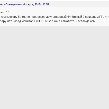
ться
Понедельник, 6 марта, 2017г. 12:51
вил 10.
компьютеру 5 лет, но процессор двухъядерный 64 битный 2 с лишним ГГц 4 г
пару лет назад монитор FullHD, обзор как в самолёте, наслаждаюсь.