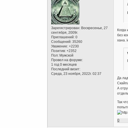
Зарегистрирован
: Воскресенье, 27
Когда 
сентября, 2009г.
без ко
Приглашений:
0
хана. 
Сообщений:
35260
Уважение:
+2230
Позитив:
+2352
Пол:
Мужской
Провел на форуме:
1 год 0 месяцев
Последний визит:
Среда, 23 ноября, 2022г. 02:37
Да лад
Скайп
А отру
отдель
Так чт
попытк
0