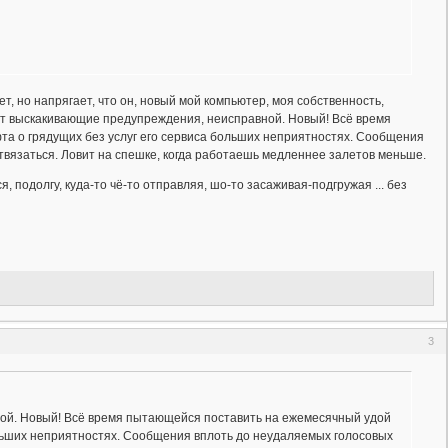
, но напрягает, что он, новый мой компьютер, моя собственность,
ут выскакивающие предупреждения, неисправной. Новый! Всё время
а о грядущих без услуг его сервиса больших неприятностях. Сообщения
отвязаться. Ловит на спешке, когда работаешь медленнее залетов меньше.
, подолгу, куда-то чё-то отправляя, шо-то засаживая-подгружая ... без
3
ой. Новый! Всё время пытающейся поставить на ежемесячный удой
льших неприятностях. Сообщения вплоть до неудаляемых голосовых