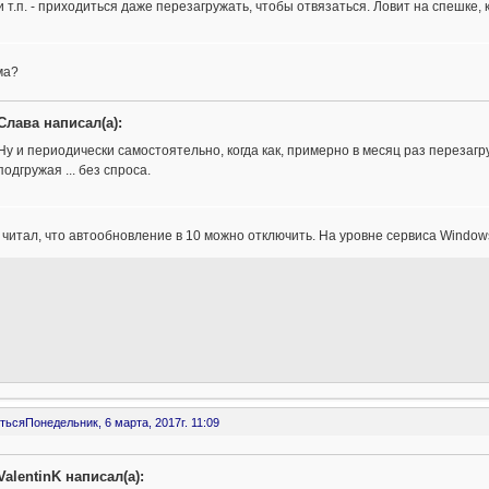
и т.п. - приходиться даже перезагружать, чтобы отвязаться. Ловит на спешке
ма?
Слава написал(а):
Ну и периодически самостоятельно, когда как, примерно в месяц раз перезагру
подгружая ... без спроса.
 читал, что автообновление в 10 можно отключить. На уровне сервиса Windows
ться
Понедельник, 6 марта, 2017г. 11:09
ValentinK написал(а):