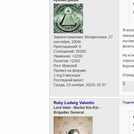
Я испо
оказыв
Зарегистрирован
: Воскресенье, 27
пытаю
сентября, 2009г.
вплоть
Приглашений:
0
Сообщений:
35260
Ну и п
Уважение:
+2230
спроса
Позитив:
+2352
Пол:
Мужской
Короче
Провел на форуме:
Отреда
1 год 0 месяцев
Последний визит:
0
Среда, 23 ноября, 2022г. 02:37
Ruby Ludwig Valentin
Подели
Lord Valet - Markiz Kis-Kis -
Brigadier General