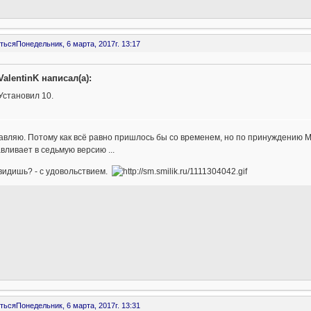
ться
Понедельник, 6 марта, 2017г. 13:17
ValentinK написал(а):
Установил 10.
вляю. Потому как всё равно пришлось бы со временем, но по принуждению 
вливает в седьмую версию ...
 видишь? - с удовольствием.
ться
Понедельник, 6 марта, 2017г. 13:31