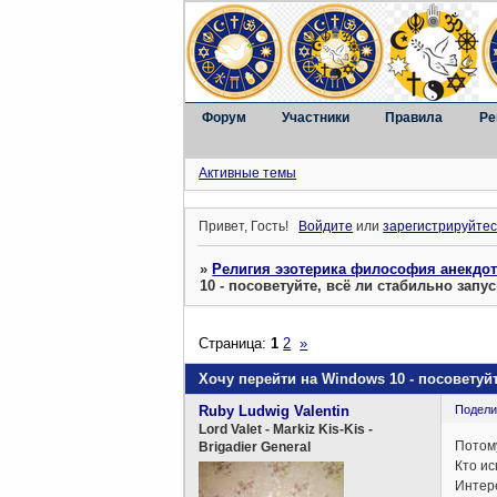
Форум
Участники
Правила
Ре
Активные темы
Привет, Гость!
Войдите
или
зарегистрируйтес
»
Религия эзотерика философия анекдо
10 - посоветуйте, всё ли стабильно запу
Страница:
1
2
»
Хочу перейти на Windows 10 - посоветуйт
Ruby Ludwig Valentin
Подели
Lord Valet - Markiz Kis-Kis -
Потому
Brigadier General
Кто ис
Интере