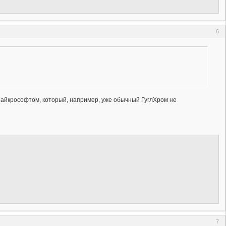
6
Майкрософтом, который, например, уже обычный ГуглХром не
7