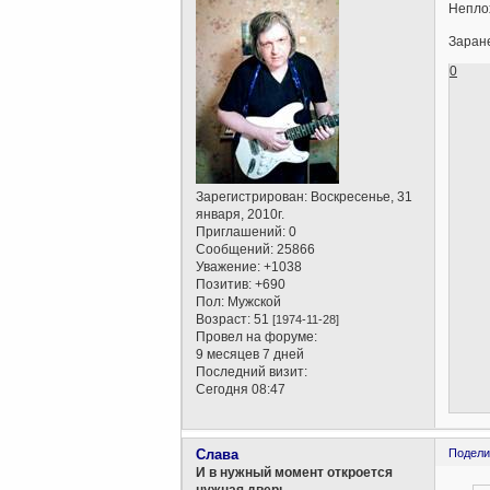
Непло
Заране
0
Зарегистрирован
: Воскресенье, 31
января, 2010г.
Приглашений:
0
Сообщений:
25866
Уважение:
+1038
Позитив:
+690
Пол:
Мужской
Возраст:
51
[1974-11-28]
Провел на форуме:
9 месяцев 7 дней
Последний визит:
Сегодня 08:47
Слава
Подели
И в нужный момент откроется
нужная дверь