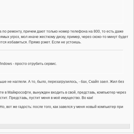
а по ремонту, причем дают только номер телефона на 800, то есть даже
прямых угроз, мол иначе жесткому диску, пример, через скоко-то минут будет
тся избавиться. Прямо рэкет. Если не устоишь.
indows - просто отрубить сервис.
ше не наглели. А то, было, перезагрузилось, - бах, Скайп заел. Жил без
чете в Майкрософте, вынужден входить в свой, представь, компьютер через
тит. Представь, пустит меня в моё имущество. Во как!
о, вот же гадость: после того, как завелся у меня новый компьютер при