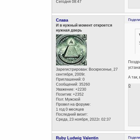
Сегодня 08:47
Слава
Подели
И в нужный момент откроется
нужная дверь
Поздра
устана
Зарегистрирован
: Воскресенье, 27
сентября, 2009г.
А так,
Приглашений:
0
Сообщений:
35260
0
Уважение:
+2230
Позитив:
+2352
Пол:
Мужской
Провел на форуме:
1 год 0 месяцев
Последний визит:
Среда, 23 ноября, 2022г. 02:37
Ruby Ludwig Valentin
Подели