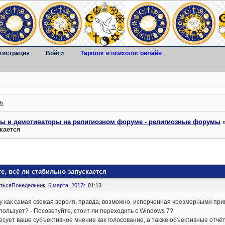
гистрация
Войти
Таролог и психолог онлайн
ь
.
ты и демотиваторы на религиозном форуме - религиозные форумы
скается
е, всё ли стабильно запускается
ться
Понедельник, 6 марта, 2017г. 01:13
 как самая свежая версия, правда, возможно, испорченная чрезмерными при
пользует? - Посоветуйте, стоит ли переходить с Windows 7?
сует ваше субъективное мнение как голосование, а также объективные отчё