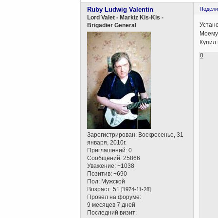
Ruby Ludwig Valentin
Подели
Lord Valet - Markiz Kis-Kis -
Устано
Brigadier General
Моему 
Купил 
0
Зарегистрирован
: Воскресенье, 31
января, 2010г.
Приглашений:
0
Сообщений:
25866
Уважение:
+1038
Позитив:
+690
Пол:
Мужской
Возраст:
51
[1974-11-28]
Провел на форуме:
9 месяцев 7 дней
Последний визит: