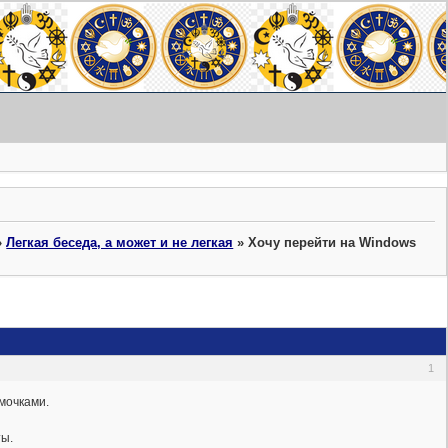
»
Легкая беседа, а может и не легкая
»
Хочу перейти на Windows
1
мочками.
ты.