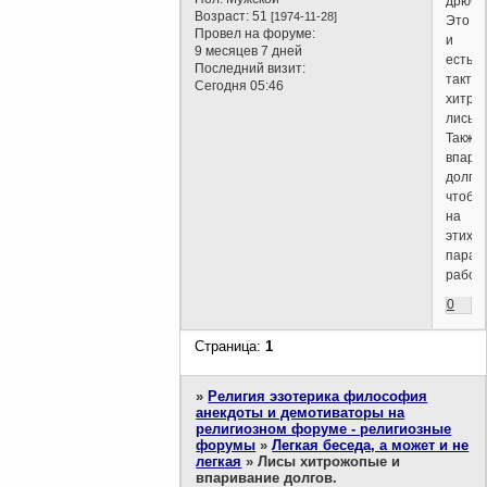
дрючат
Возраст:
51
[1974-11-28]
Это
Провел на форуме:
и
9 месяцев 7 дней
есть
Последний визит:
тактик
Сегодня 05:46
хитро
лисы.
Также
впари
долги,
чтобы
на
этих
параз
работа
0
Страница:
1
»
Религия эзотерика философия
анекдоты и демотиваторы на
религиозном форуме - религиозные
форумы
»
Легкая беседа, а может и не
легкая
»
Лисы хитрожопые и
впаривание долгов.