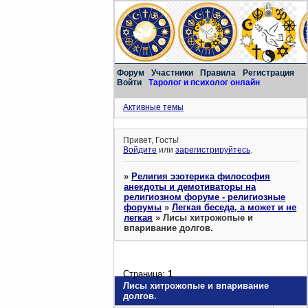
Форум
Участники
Правила
Регистрация
Войти
Таролог и психолог онлайн
Активные темы
Привет, Гость!
Войдите
или
зарегистрируйтесь
.
»
Религия эзотерика философия
анекдоты и демотиваторы на
религиозном форуме - религиозные
форумы
»
Легкая беседа, а может и не
легкая
»
Лисы хитрожопые и
впаривание долгов.
Страница:
1
Лисы хитрожопые и впаривание
долгов.