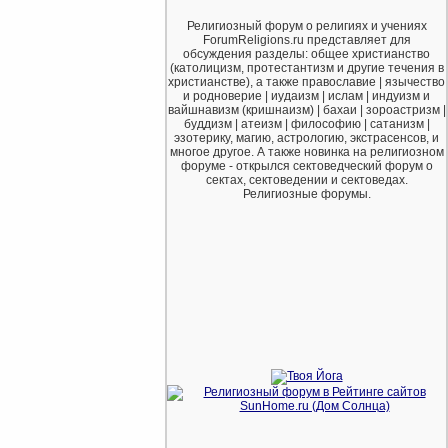
Религиозный форум о религиях и учениях
ForumReligions.ru представляет для
обсуждения разделы: общее христианство
(католицизм, протестантизм и другие течения в
христианстве), а также православие | язычество
и родноверие | иудаизм | ислам | индуизм и
вайшнавизм (кришнаизм) | бахаи | зороастризм |
буддизм | атеизм | философию | сатанизм |
эзотерику, магию, астрологию, экстрасенсов, и
многое другое. А также новинка на религиозном
форуме - открылся сектоведческий форум о
сектах, сектоведении и сектоведах.
Религиозные форумы.