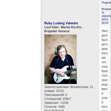
Подели
1
Вторни
11
апреля
2017г.
Ruby Ludwig Valentin
20:24
Lord Valet - Markiz Kis-Kis -
Лисы
Brigadier General
должн
быть
дети
аристо
Хитро
им
это
позвол
Кроме
того,
прича
родит
Зарегистрирован
: Воскресенье, 31
вином
января, 2010г.
и
Приглашений:
0
спаива
Сообщений:
25867
а
Уважение:
+1038
Позитив:
+690
потом
Пол:
Мужской