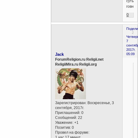
суть
говно.
0
Подели
2
Четверг
7
сентяб
2017г.
Jack
05:09
ForumReligion.ru Religii.net
ReligiiMira.ru Religii.org
Зарегистрирован
: Воскресенье, 3
сентября, 2017г.
Приглашений:
0
Сообщений:
22
Уважение:
+1
Позитив:
0
Провел на форуме:
1 час 17 минут