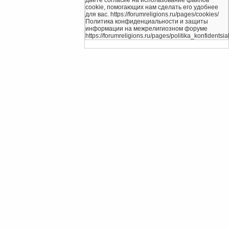
даете согласие на использование файлов
cookie, помогающих нам сделать его удобнее
для вас. https://forumreligions.ru/pages/cookies/
Политика конфиденциальности и защиты
информации на межрелигиозном форуме
https://forumreligions.ru/pages/politika_konfidentsial