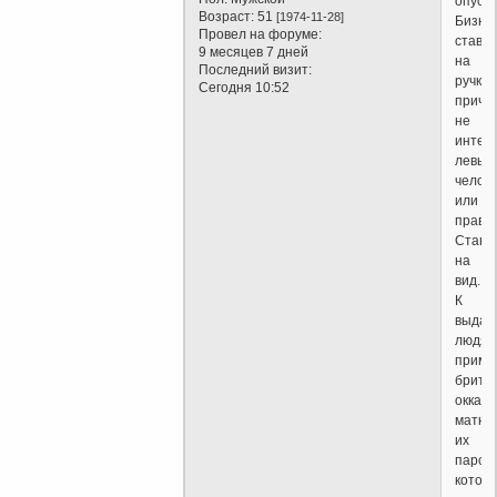
опуска
Возраст:
51
[1974-11-28]
Бизне
Провел на форуме:
ставят
9 месяцев 7 дней
на
Последний визит:
ручку,
Сегодня 10:52
причё
не
интер
левый
челов
или
правы
Ставя
на
вид.
К
выдаю
людям
приме
бритв
оккама
матюк
их
парси
котор