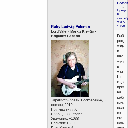
Подели
1
Среда,
6
сентяб
2017г.
Ruby Ludwig Valentin
18:29
Lord Valet - Markiz Kis-Kis -
Ребён
Brigadier General
рожда
ходит
в
школу,
учится
в
универ
Но
когда
прихо
на
работу
Зарегистрирован
: Воскресенье, 31
начин
января, 2010г.
подко
Приглашений:
0
возня,
Сообщений:
25867
его
Уважение:
+1038
Позитив:
+690
начин
Пол:
Мужской