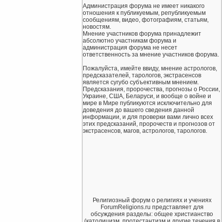
Администрация форума не имеет никакого
отношения к публикуемым, републикуемым
сообщениям, видео, фотографиям, статьям,
новостям.
Мнение участников форума принадлежит
абсолютно участникам форума и
администрация форума не несет
ответственность за мнение участников форума.
Пожалуйста, имейте ввиду, мнение астрологов,
предсказателей, тарологов, экстрасенсов
является сугубо субъективным мнением.
Предсказания, пророчества, прогнозы о России,
Украине, США, Беларуси, и вообще о войне и
мире в Мире публикуются исключительно для
доведения до вашего сведения данной
информации, и для проверки вами лично всех
этих предсказаний, пророчеств и прогнозов от
экстрасенсов, магов, астрологов, тарологов.
Религиозный форум о религиях и учениях
ForumReligions.ru представляет для
обсуждения разделы: общее христианство
(католицизм, протестантизм и другие течения в