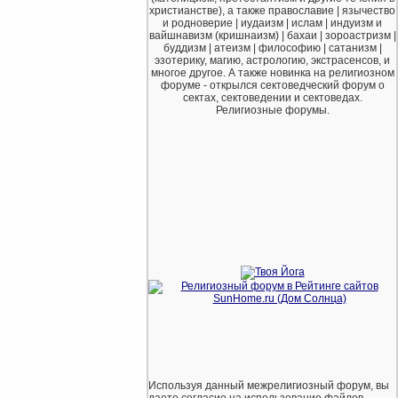
христианстве), а также православие | язычество
и родноверие | иудаизм | ислам | индуизм и
вайшнавизм (кришнаизм) | бахаи | зороастризм |
буддизм | атеизм | философию | сатанизм |
эзотерику, магию, астрологию, экстрасенсов, и
многое другое. А также новинка на религиозном
форуме - открылся сектоведческий форум о
сектах, сектоведении и сектоведах.
Религиозные форумы.
Используя данный межрелигиозный форум, вы