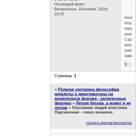
Последний визит:
Воскресенье, 18 ноября, 2018г.
19:29
Начин
опуска
гораз
раньше
Сад,
школа
учебн
заведе
0
Страница:
1
»
Религия эзотерика философия
анекдоты и демотиваторы на
религиозном форуме - религиозные
форумы
»
Легкая беседа, а может и не
легкая
»
Опускание людей властями.
Парсимония - говно вонючее.
создать форум бесплатно