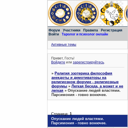
Форум
Участники
Правила
Регистрация
Войти
Таролог и психолог онлайн
Активные темы
Привет, Гость!
Войдите
или
зарегистрируйтесь
.
»
Религия эзотерика философия
анекдоты и демотиваторы на
религиозном форуме - религиозные
форумы
»
Легкая беседа, а может и не
легкая
»
Опускание людей властями.
Парсимония - говно вонючее.
Страница:
1
Опускание людей властями.
Парсимония - говно вонючее.