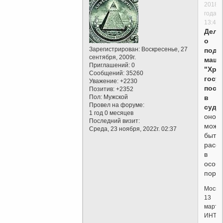
2018
года,
13:40
Дело
о
Зарегистрирован
: Воскресенье, 27
подж
сентября, 2009г.
маши
Приглашений:
0
"Хри
Сообщений:
35260
госу
Уважение:
+2230
пост
Позитив:
+2352
Пол:
Мужской
в
Провел на форуме:
суд
,
1 год 0 месяцев
оно
Последний визит:
може
Среда, 23 ноября, 2022г. 02:37
быть
расс
в
особ
поря
Москва
13
марта.
ИНТЕ