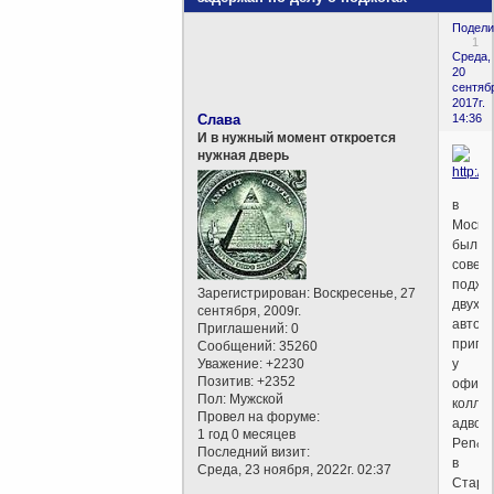
Подели
1
Среда,
20
сентяб
2017г.
Слава
14:36
И в нужный момент откроется
нужная дверь
в
Москв
был
совер
поджо
Зарегистрирован
: Воскресенье, 27
двух
сентября, 2009г.
автом
Приглашений:
0
припа
Сообщений:
35260
Уважение:
+2230
у
Позитив:
+2352
офиса
Пол:
Мужской
колле
Провел на форуме:
адвок
1 год 0 месяцев
Pen&P
Последний визит:
в
Среда, 23 ноября, 2022г. 02:37
Старо