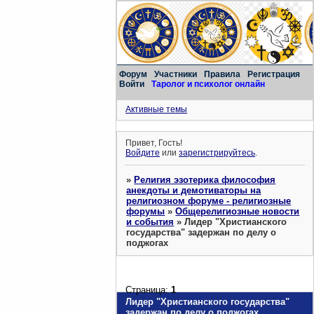
Форум
Участники
Правила
Регистрация
Войти
Таролог и психолог онлайн
Активные темы
Привет, Гость!
Войдите
или
зарегистрируйтесь
.
»
Религия эзотерика философия
анекдоты и демотиваторы на
религиозном форуме - религиозные
форумы
»
Общерелигиозные новости
и события
»
Лидер "Христианского
государства" задержан по делу о
поджогах
Страница:
1
Лидер "Христианского государства"
задержан по делу о поджогах