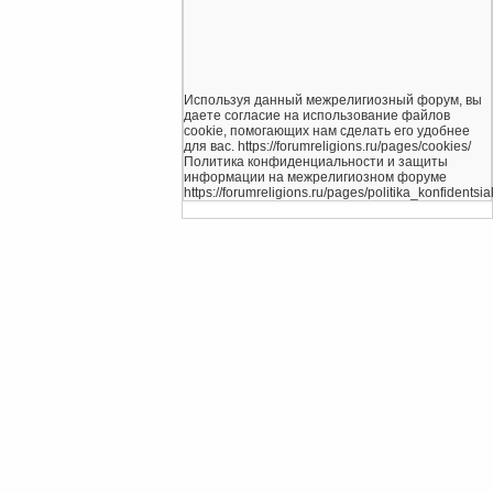
Используя данный межрелигиозный форум, вы
даете согласие на использование файлов
cookie, помогающих нам сделать его удобнее
для вас. https://forumreligions.ru/pages/cookies/
Политика конфиденциальности и защиты
информации на межрелигиозном форуме
https://forumreligions.ru/pages/politika_konfidentsial