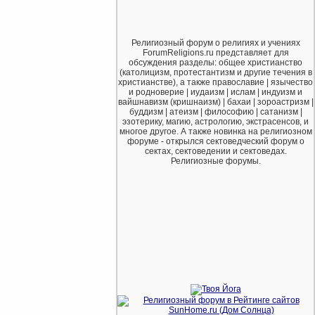
Религиозный форум о религиях и учениях
ForumReligions.ru представляет для
обсуждения разделы: общее христианство
(католицизм, протестантизм и другие течения в
христианстве), а также православие | язычество
и родноверие | иудаизм | ислам | индуизм и
вайшнавизм (кришнаизм) | бахаи | зороастризм |
буддизм | атеизм | философию | сатанизм |
эзотерику, магию, астрологию, экстрасенсов, и
многое другое. А также новинка на религиозном
форуме - открылся сектоведческий форум о
сектах, сектоведении и сектоведах.
Религиозные форумы.