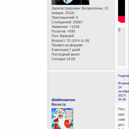
Зарегистрирован
: Воскресенье, 31
января, 2010г.
Приглашений:
0
Сообщений:
25867
Уважение:
+1038
0
Позитив:
+690
Пол:
Мужской
Возраст:
51
[1974-11-28]
Провел на форуме:
9 месяцев 7 дней
Последний визит:
Сегодня 14:09
Подели
3
Вторни
24
октября
2017г.
diedmuarous
20:36
Магистр
После
удачн
завер
дел