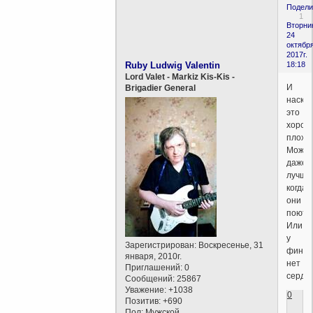
Подели
1
Вторни
24
октября
2017г.
Ruby Ludwig Valentin
18:18
Lord Valet - Markiz Kis-Kis -
И
Brigadier General
наскол
это
хорош
плохо
Может
даже
лучше
когда
они
поют?
Или
у
Зарегистрирован
: Воскресенье, 31
финан
января, 2010г.
нет
Приглашений:
0
сердц
Сообщений:
25867
Уважение:
+1038
0
Позитив:
+690
Пол:
Мужской