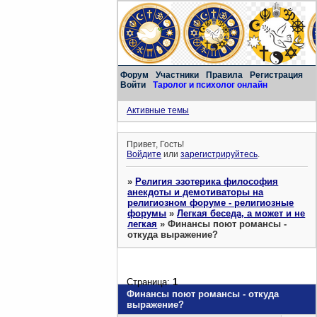
Форум
Участники
Правила
Регистрация
Войти
Таролог и психолог онлайн
Активные темы
Привет, Гость!
Войдите
или
зарегистрируйтесь
.
»
Религия эзотерика философия
анекдоты и демотиваторы на
религиозном форуме - религиозные
форумы
»
Легкая беседа, а может и не
легкая
»
Финансы поют романсы -
откуда выражение?
Страница:
1
Финансы поют романсы - откуда
выражение?