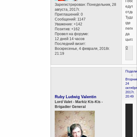
Гобсе
Зарегистрирован
: Понедельник, 28
едут
августа, 2017г.
отдыха
Приглашений:
0
Туда,
Сообщений:
1147
где
Уважение:
+142
пепел
Позитив:
+162
да
Провел на форуме:
12 дней 14 часов
цыгане
Последний визит:
0
Воскресенье, 4 февраля, 2018г.
21:19
Подели
4
Вторни
24
октября
2017г.
Ruby Ludwig Valentin
20:49
Lord Valet - Markiz Kis-Kis -
Brigadier General