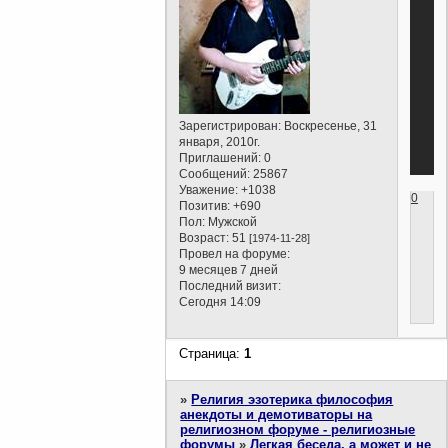
Зарегистрирован
: Воскресенье, 31
января, 2010г.
Приглашений:
0
Сообщений:
25867
Уважение:
+1038
0
Позитив:
+690
Пол:
Мужской
Возраст:
51
[1974-11-28]
Провел на форуме:
9 месяцев 7 дней
Последний визит:
Сегодня 14:09
Страница:
1
»
Религия эзотерика философия
анекдоты и демотиваторы на
религиозном форуме - религиозные
форумы
»
Легкая беседа, а может и не