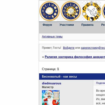
Форум
Участники
Правила
Ре
Активные темы
Привет, Гость!
Войдите
или
зарегистрируйтес
»
Религия эзотерика философия анекдо
Страница:
1
Бесноватый - как весы
diedmuarous
Подели
Магистр
Во вре
нищих?
Их, вм
всё, н