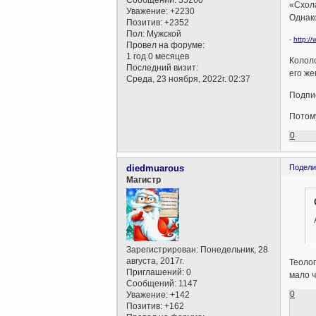
Сообщений:
35260
«Схола
Уважение:
+2230
Однако
Позитив:
+2352
Пол:
Мужской
-
http:/
Провел на форуме:
1 год 0 месяцев
Кололс
Последний визит:
его же
Среда, 23 ноября, 2022г. 02:37
Подпи
Потому
0
diedmuarous
Подели
Магистр
Зарегистрирован
: Понедельник, 28
августа, 2017г.
Теоло
Приглашений:
0
мало ч
Сообщений:
1147
0
Уважение:
+142
Позитив:
+162