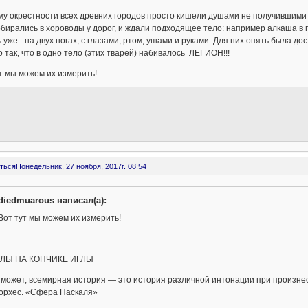
у окрестности всех древних городов просто кишели душами не получившими
бирались в хороводы у дорог, и ждали подходящее тело: например алкаша в пот
 уже - на двух ногах, с глазами, ртом, ушами и руками. Для них опять была до
 так, что в одно тело (этих тварей) набивалось ЛЕГИОН!!!
т мы можем их измерить!
ться
Понедельник, 27 ноября, 2017г. 08:54
diedmuarous написал(а):
Вот тут мы можем их измерить!
ЛЫ НА КОНЧИКЕ ИГЛЫ
 может, всемирная история — это история различной интонации при произне
Борхес. «Сфера Паскаля»