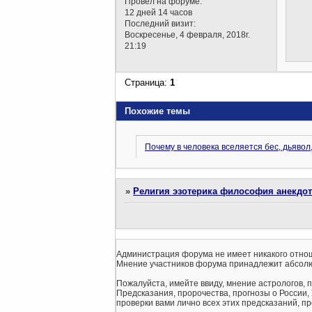
Провел на форуме:
12 дней 14 часов
Последний визит:
Воскресенье, 4 февраля, 2018г.
21:19
Страница:
1
Похожие темы
Почему в человека вселяется бес, дьявол
»
Религия эзотерика философия анекдо
Администрация форума не имеет никакого отнош
Мнение участников форума принадлежит абсолю
Пожалуйста, имейте ввиду, мнение астрологов, 
Предсказания, пророчества, прогнозы о России,
проверки вами лично всех этих предсказаний, про