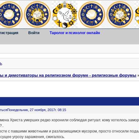
гистрация
Войти
Таролог и психолог онлайн
ь
.
ты и демотиваторы на религиозном форуме - религиозные форумы
ться
Понедельник, 27 ноября, 2017г. 08:15
мена Христа умерших редко хоронили соблюдая ритуал: кому хотелось замор
..
есте с павшими животными и разлагающимся мусором, просто относили подальш
есущее угрозу заражения, сжигалось.