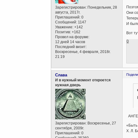
Поэтом
Зарегистрирован
: Понедельник, 28
августа, 2017г.
Они со
Приглашений:
0
Теперь
Сообщений:
1147
И было
Уважение:
+142
Позитив:
+162
Вот ту
Провел на форуме:
0
12 дней 14 часов
Последний визит:
Воскресенье, 4 февраля, 2018г.
21:19
Слава
Подели
И в нужный момент откроется
нужная дверь
АНГЕ
Зарегистрирован
: Воскресенье, 27
«Быть
сентября, 2009г.
Х. Л. 
Приглашений:
0