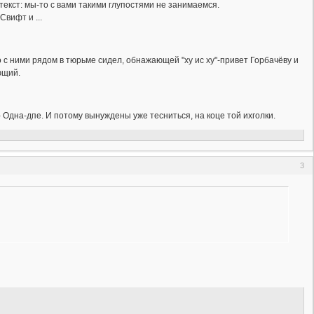
текст: мы-то с вами такими глупостями не занимаемся.
Свифт и ...
о с ними рядом в тюрьме сидел, обнажающей "ху ис ху"-привет Горбачёву и
ющий.
- Одна-дпе. И потому вынуждены уже тесниться, на коце той ихголки.
3