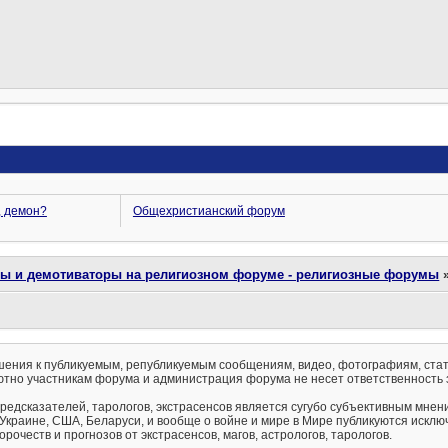
, демон?
Общехристианский форум
ты и демотиваторы на религиозном форуме - религиозные форумы
ения к публикуемым, републикуемым сообщениям, видео, фотографиям, стат
тно участникам форума и администрация форума не несет ответственность 
предсказателей, тарологов, экстрасенсов является сугубо субъективным мнен
 Украине, США, Беларуси, и вообще о войне и мире в Мире публикуются искл
рочеств и прогнозов от экстрасенсов, магов, астрологов, тарологов.