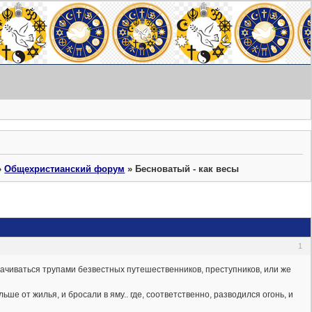
»
Общехристианский форум
»
Бесноватый - как весы
1
ачиваться трупами безвестных путешественников, преступников, или же
е от жилья, и бросали в яму.. где, соответственно, разводился огонь, и