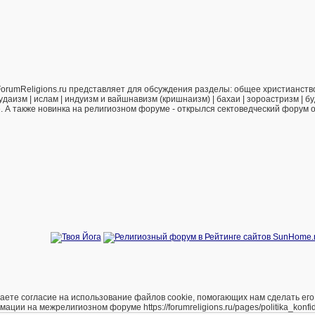
orumReligions.ru представляет для обсуждения разделы: общее христианство 
удаизм | ислам | индуизм и вайшнавизм (кришнаизм) | бахаи | зороастризм | бу
е. А также новинка на религиозном форуме - открылся сектоведческий форум 
е согласие на использование файлов cookie, помогающих нам сделать его удоб
и на межрелигиозном форуме https://forumreligions.ru/pages/politika_konfide