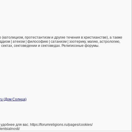
(католицизм, протестантизм и другие течения в христианстве), а также
ддизм | атеизм | философию | сатанизм | эзотерику, магию, астрологию,
о сектах, сектоведении и сектоведах. Религиозные форумы.
нее для вас. https://forumreligions.ru/pages/cookies/
ntsialnosti/