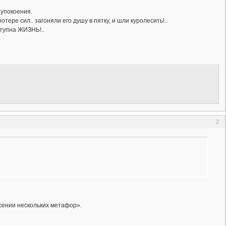
 упокоения.
ере сил.. загоняли его душу в пятку, и шли куролесить!..
ступна ЖИЗНЬ!..
2
сении нескольких метафор».