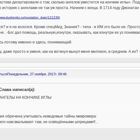
стики дискутировали о том, сколько ангелов уместится на кончике иглы». Под
 история с ангелами не так уж проста. Начнем с конца. В 1714 году Джонатан 
/www.dushenko.ru/quotation_date/121239/
я? и я не кололся. Кроме спецМед, Знания? - типа - и ИМ это было не. Прост
не.. -Бог дал помощь, реальную,изнутри, оказывать, как изнутри их уз понима
сь потому именно и здесь: понимающий.
, даже просто и уменя, как на воткнул-вынул меня миллион, в среднем. А их? 
ться
Понедельник, 27 ноября, 2017г. 09:46
Слава написал(а):
АНГЕЛЫ НА КОНЧИКЕ ИГЛЫ
гия обречена учитывать неведомые тайны микромира:
его нам вкалывают там, не освящёнными шприцами!!...