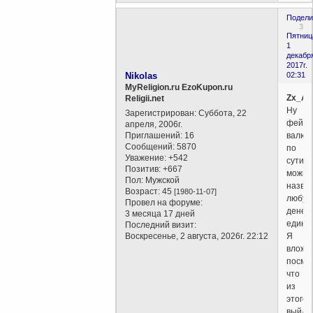
Подели
3
Пятниц
1
декабр
2017г.
Nikolas
02:31
MyReligion.ru EzoKupon.ru
Zx_An
Religii.net
Ну
Зарегистрирован
: Суббота, 22
фейко
апреля, 2006г.
Приглашений:
16
валют
Сообщений:
5870
по
Уважение:
+542
сути,
Позитив:
+667
можно
Пол:
Мужской
назва
Возраст:
45
[1980-11-07]
любую
Провел на форуме:
денеж
3 месяца 17 дней
единиц
Последний визит:
Воскресенье, 2 августа, 2026г. 22:12
Я
вложи
посмо
что
из
этого
выйдет