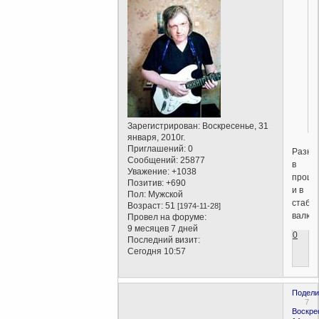
Зарегистрирован
: Воскресенье, 31
января, 2010г.
Приглашений:
0
Разни
Сообщений:
25877
в
Уважение:
+1038
проце
Позитив:
+690
и в
Пол:
Мужской
стаби
Возраст:
51
[1974-11-28]
валют
Провел на форуме:
9 месяцев 7 дней
0
Последний визит:
Сегодня 10:57
Подели
7
Воскре