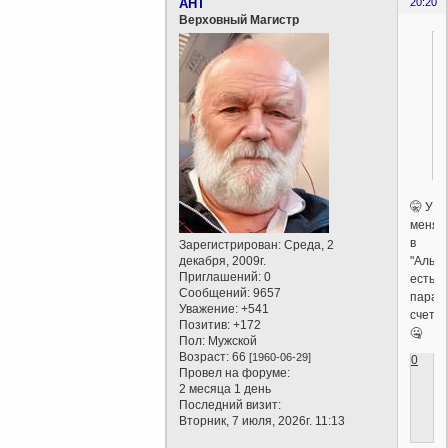
AHT
20:20
Верховный Магистр
🤫 У
меня
в
Зарегистрирован
: Среда, 2
"Альпа
декабря, 2009г.
Приглашений:
0
есть
Сообщений:
9657
пара
Уважение:
+541
счетов.
Позитив:
+172
🤐
Пол:
Мужской
Возраст:
66
[1960-06-29]
0
Провел на форуме:
2 месяца 1 день
Последний визит:
Вторник, 7 июля, 2026г. 11:13