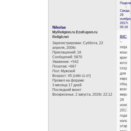
Подели
1
Среда,
29
ноября
2017г.
Nikolas
05:19
MyReligion.ru EzoKupon.ru
BitCoe
Religii.net
–
Зарегистрирован
: Суббота, 22
перва
апреля, 2006г.
Приглашений:
16
кошер
Сообщений:
5870
крипт
Уважение:
+542
котор
Позитив:
+667
созда
Пол:
Мужской
для
Возраст:
45
[1980-11-07]
еврей
Провел на форуме:
общин
3 месяца 17 дней
всего
Последний визит:
Воскресенье, 2 августа, 2026г. 22:12
мира.
28
ноябр
2017
года
начал
откры