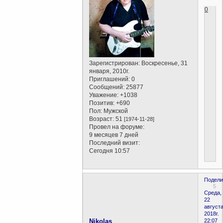
0
Зарегистрирован
: Воскресенье, 31
января, 2010г.
Приглашений:
0
Сообщений:
25877
Уважение:
+1038
Позитив:
+690
Пол:
Мужской
Возраст:
51
[1974-11-28]
Провел на форуме:
9 месяцев 7 дней
Последний визит:
Сегодня 10:57
Подели
5
Среда,
22
августа
2018г.
Nikolas
22:07