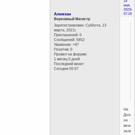
14
мая,
2023г.
Алимхан
07:18
Верховный Магистр
Зарегистрирован
: Суббота, 13
марта, 2021г.
Приглашений:
0
Сообщений:
5852
Уважение:
+97
Позитив:
0
Провел на форуме:
1 месяц 0 дней
Последний визит:
Сегодня 05:07
!
Не
Долла
он
вечно
зелен