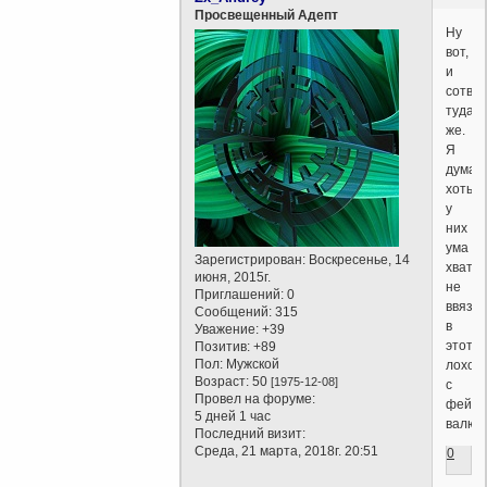
Просвещенный Адепт
Ну
вот,
и
сотво
туда
же.
Я
думал
хоть
у
них
ума
Зарегистрирован
: Воскресенье, 14
хватит
июня, 2015г.
не
Приглашений:
0
ввязы
Сообщений:
315
в
Уважение:
+39
этот
Позитив:
+89
Пол:
Мужской
лохот
Возраст:
50
[1975-12-08]
с
Провел на форуме:
фейк
5 дней 1 час
валют
Последний визит:
Среда, 21 марта, 2018г. 20:51
0