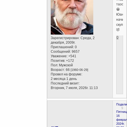
тазом
😁
Юани
начин
скупат
🤣
0
Зарегистрирован
: Среда, 2
декабря, 2009г.
Приглашений:
0
Сообщений:
9657
Уважение:
+541
Позитив:
+172
Пол:
Мужской
Возраст:
66
[1960-06-29]
Провел на форуме:
2 месяца 1 день
Последний визит:
Вторник, 7 июля, 2026г. 11:13
Подели
9
Пятниц
16
феврал
2024г.