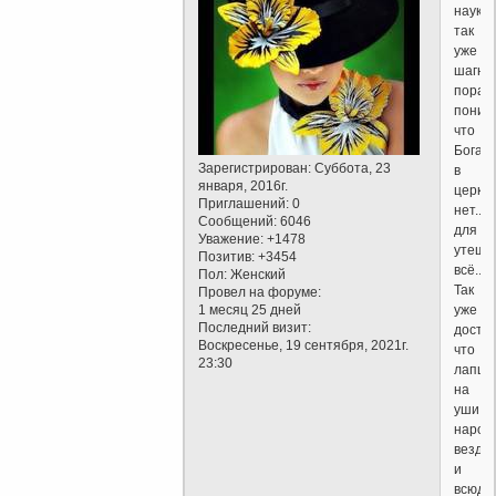
наука
так
уже
шагнул
пора
поним
что
Бога
Зарегистрирован
: Суббота, 23
в
января, 2016г.
церкв
Приглашений:
0
нет...
Сообщений:
6046
для
Уважение:
+1478
утеше
Позитив:
+3454
всё....
Пол:
Женский
Так
Провел на форуме:
1 месяц 25 дней
уже
Последний визит:
достал
Воскресенье, 19 сентября, 2021г.
что
23:30
лапшу
на
уши
народ
везде
и
всюду