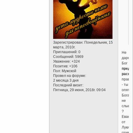
Зарегистрирован
: Понедельник, 15
марта, 2010г.
Приглашений:
0
Не
Сообщений:
5969
даром
Уважение:
+324
Бог
Позитив:
+106
предп
Пол:
Мужской
раска
Провел на форуме:
праве
2 месяца 3 дня
- ты
Последний визит:
опять
Пятница, 29 июня, 2018г. 09:04
Бога
не
слыш
?
Еванг
от
Луки,
глава