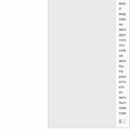
вешают
А
ведь
сказа
не
желат
друго
того,
что
себе
не
желал
бы....
Ну
разве
есть
кто
из
жела
быть
обман
сомнев
0