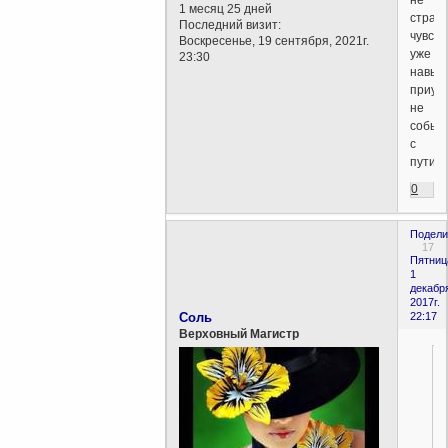
не
1 месяц 25 дней
страшн
Последний визит:
чувств
Воскресенье, 19 сентября, 2021г.
уже
23:30
навык
приуче
не
собью
с
пути...
0
Подели
17
Пятниц
1
декабр
2017г.
Соль
22:17
Верховный Магистр