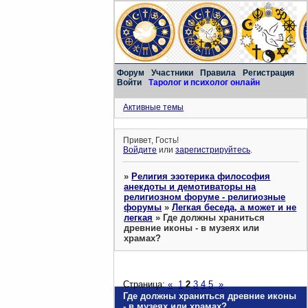
Форум
Участники
Правила
Регистрация
Войти
Таролог и психолог онлайн
Активные темы
Привет, Гость!
Войдите
или
зарегистрируйтесь
.
»
Религия эзотерика философия
анекдоты и демотиваторы на
религиозном форуме - религиозные
форумы
»
Легкая беседа, а может и не
легкая
»
Где должны храниться
древние иконы - в музеях или
храмах?
Страница:
«
1
2
3
4
5
»
Где должны храниться древние иконы
- в музеях или храмах?