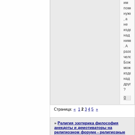
им
помощ
нужна
, а
не
издев
над
ними
. А
разве
челов
Божий
может
издев
над
други
?
0
Страница:
«
1
2
3
4
5
»
»
Религия эзотерика философия
анекдоты и демотиваторы на
религиозном форуме - религиозные