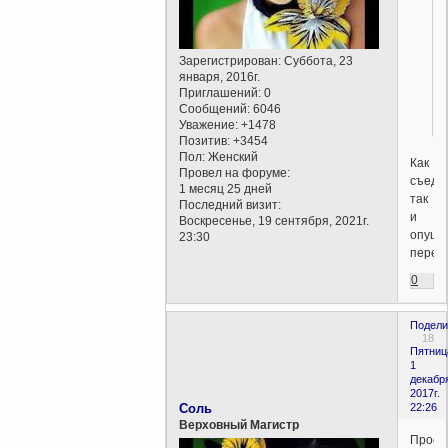
Зарегистрирован
: Суббота, 23
января, 2016г.
Приглашений:
0
Сообщений:
6046
Уважение:
+1478
Позитив:
+3454
Пол:
Женский
Как
Провел на форуме:
съедят
1 месяц 25 дней
так
Последний визит:
и
Воскресенье, 19 сентября, 2021г.
опущус
23:30
пережи
0
Подели
18
Пятниц
1
декабр
2017г.
Соль
22:26
Верховный Магистр
Прост