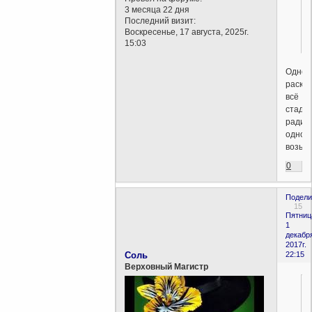
3 месяца 22 дня
Последний визит:
Воскресенье, 17 августа, 2025г.
15:03
Одног
раска
всё
стадо
ради
одной
возьмё
0
Подели
15
Пятниц
1
декабр
2017г.
Соль
22:15
Верховный Магистр