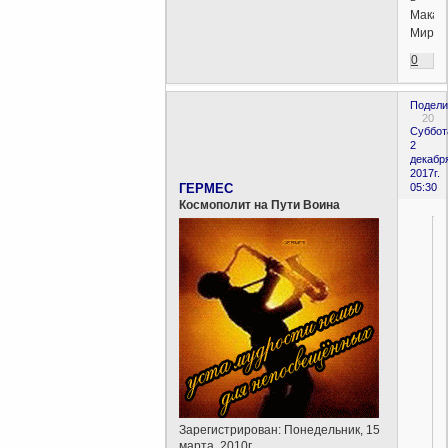
Макар
Мире..
0
Подели
20
Суббот
2
декабр
2017г.
ГЕРМЕС
05:30
Космополит на Пути Воина
Зарегистрирован
: Понедельник, 15
марта, 2010г.