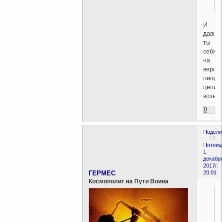
И
давно
ты
себя
на
верши
пищев
цепи
возне
0
Подели
13
Пятниц
1
декабр
2017г.
ГЕРМЕС
20:01
Космополит на Пути Воина