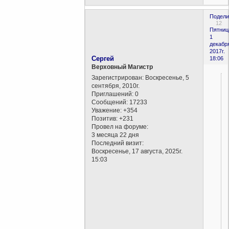
Подели
12
Пятниц
1
декабр
2017г.
Сергей
18:06
Верховный Магистр
Зарегистрирован
: Воскресенье, 5
сентября, 2010г.
Приглашений:
0
Сообщений:
17233
Уважение:
+354
Позитив:
+231
Провел на форуме:
3 месяца 22 дня
Последний визит:
Воскресенье, 17 августа, 2025г.
15:03