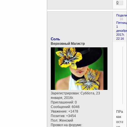
0
Подели
16
Пятниц
1
декабр
2017г.
Соль
22:16
Верховный Магистр
Зарегистрирован
: Суббота, 23
января, 2016г.
Приглашений:
0
Сообщений:
6046
Уважение:
+1478
ПРавил
Позитив:
+3454
как
Пол:
Женский
остав
Провел на форуме: