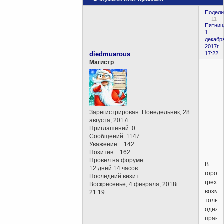
Подели
11
Пятниц
1
декабр
2017г.
diedmuarous
17:22
Магистр
Зарегистрирован
: Понедельник, 28
августа, 2017г.
Приглашений:
0
Сообщений:
1147
Уважение:
+142
Позитив:
+162
Провел на форуме:
В
12 дней 14 часов
город
Последний визит:
грехов
Воскресенье, 4 февраля, 2018г.
возмо
21:19
только
одна
прави