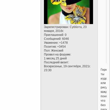
Зарегистрирован
: Суббота, 23
января, 2016г.
Приглашений:
0
Сообщений:
6046
Уважение:
+1478
Позитив:
+3454
Пол:
Женский
Провел на форуме:
1 месяц 25 дней
Последний визит:
Воскресенье, 19 сентября, 2021г.
Гермес
23:30
ты
издев
или
рисуеш
каждо
понят
что
без
раская