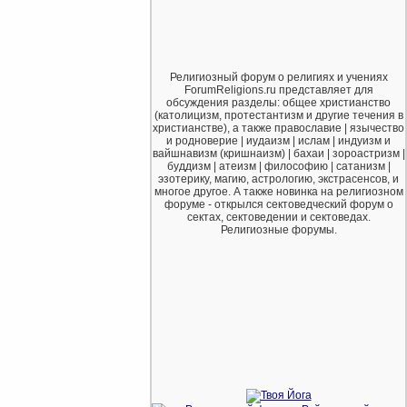
Религиозный форум о религиях и учениях
ForumReligions.ru представляет для
обсуждения разделы: общее христианство
(католицизм, протестантизм и другие течения в
христианстве), а также православие | язычество
и родноверие | иудаизм | ислам | индуизм и
вайшнавизм (кришнаизм) | бахаи | зороастризм |
буддизм | атеизм | философию | сатанизм |
эзотерику, магию, астрологию, экстрасенсов, и
многое другое. А также новинка на религиозном
форуме - открылся сектоведческий форум о
сектах, сектоведении и сектоведах.
Религиозные форумы.