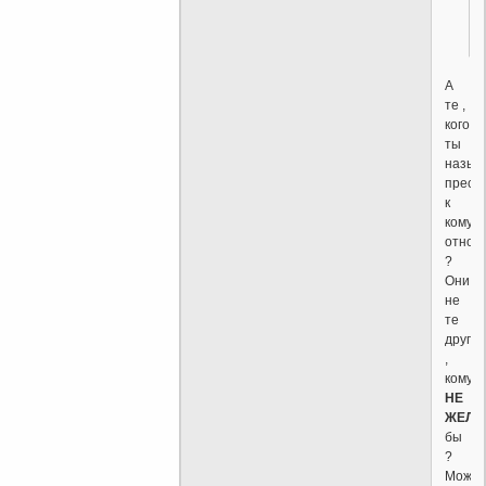
А
те ,
кого
ты
назыв
прест
к
кому
относ
?
Они
не
те
другие
,
кому
НЕ
ЖЕЛА
бы
?
Может