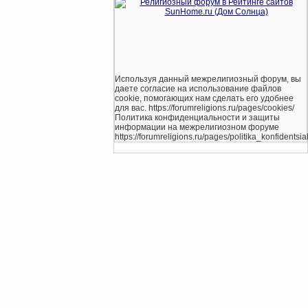
Используя данный межрелигиозный форум, вы
даете согласие на использование файлов
cookie, помогающих нам сделать его удобнее
для вас. https://forumreligions.ru/pages/cookies/
Политика конфиденциальности и защиты
информации на межрелигиозном форуме
https://forumreligions.ru/pages/politika_konfidentsial