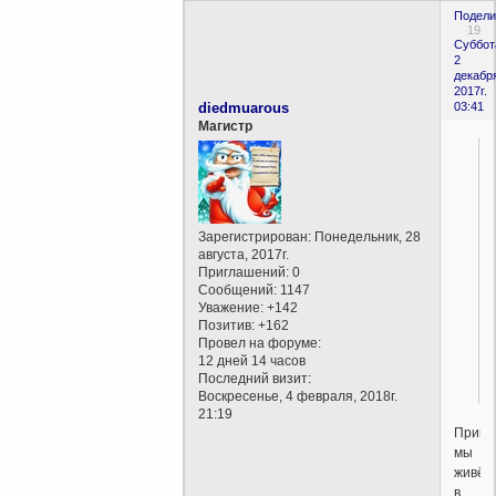
Подели
19
Суббот
2
декабр
2017г.
diedmuarous
03:41
Магистр
Зарегистрирован
: Понедельник, 28
августа, 2017г.
Приглашений:
0
Сообщений:
1147
Уважение:
+142
Позитив:
+162
Провел на форуме:
12 дней 14 часов
Последний визит:
Воскресенье, 4 февраля, 2018г.
21:19
Привы
мы
живём
в