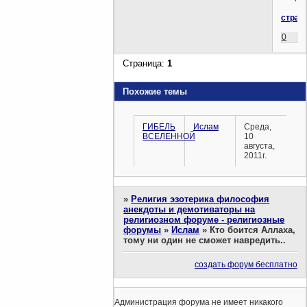
страх
0
Страница:
1
Похожие темы
ГИБЕЛЬ
Ислам
Среда,
ВСЕЛЕННОЙ
10
августа,
2011г.
»
Религия эзотерика философия
анекдоты и демотиваторы на
религиозном форуме - религиозные
форумы
»
Ислам
»
Кто боится Аллаха,
тому ни один не сможет навредить..
создать форум бесплатно
Администрация форума не имеет никакого