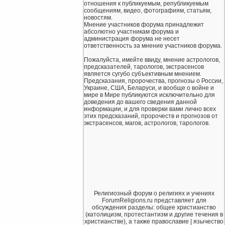
отношения к публикуемым, републикуемым
сообщениям, видео, фотографиям, статьям,
новостям.
Мнение участников форума принадлежит
абсолютно участникам форума и
администрация форума не несет
ответственность за мнение участников форума.
Пожалуйста, имейте ввиду, мнение астрологов,
предсказателей, тарологов, экстрасенсов
является сугубо субъективным мнением.
Предсказания, пророчества, прогнозы о России,
Украине, США, Беларуси, и вообще о войне и
мире в Мире публикуются исключительно для
доведения до вашего сведения данной
информации, и для проверки вами лично всех
этих предсказаний, пророчеств и прогнозов от
экстрасенсов, магов, астрологов, тарологов.
Религиозный форум о религиях и учениях
ForumReligions.ru представляет для
обсуждения разделы: общее христианство
(католицизм, протестантизм и другие течения в
христианстве), а также православие | язычество