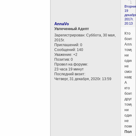
1
Вторни
19
декабр
2017г.
AnnaVo
20:13
Увлеченный Адепт
Кто
Зарегистрирован
: Суббота, 30 мая,
боитс
2015г.
Аллах
Приглашений:
0
Сообщений:
140
тому
Уважение:
+2
ни
Позитив:
0
один
Провел на форуме:
не
23 часа 19 минут
сможе
Последний визит:
навред
Четверг, 31 декабря, 2020г. 13:59
А
кто
боитс
других
тому
ни
один
не
помож
Полож