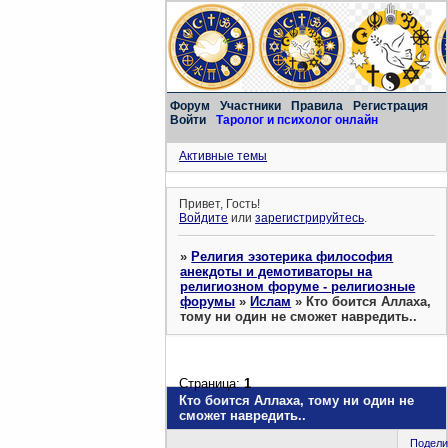
Форум
Участники
Правила
Регистрация
Войти
Таролог и психолог онлайн
Активные темы
Привет, Гость!
Войдите
или
зарегистрируйтесь
.
»
Религия эзотерика философия
анекдоты и демотиваторы на
религиозном форуме - религиозные
форумы
»
Ислам
»
Кто боится Аллаха,
тому ни один не сможет навредить..
Страница:
1
Кто боится Аллаха, тому ни один не
сможет навредить..
Подели