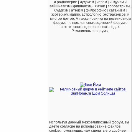
и родноверие | иудаизм | ислам | индуизм и
вайшнавизм (кришнаизм) | бахаи | зороастризм |
буддизм | атеизм | философию | сатанизм |
эзотерику, магию, астрологию, экстрасенсов, и
многое другое. А также новинка на религиозном
форуме - открылся сектоведческий форум о
сектах, сектоведении и сектоведах.
Религиозные форумы.
Используя данный межрелигиозный форум, вы
даете согласие на использование файлов
cookie, помогающих нам сделать его удобнее