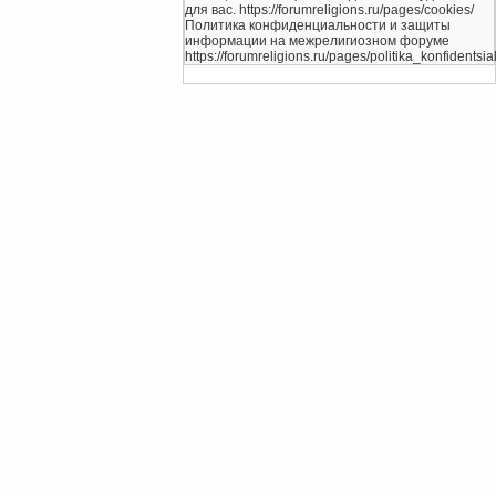
для вас. https://forumreligions.ru/pages/cookies/
Политика конфиденциальности и защиты
информации на межрелигиозном форуме
https://forumreligions.ru/pages/politika_konfidentsial