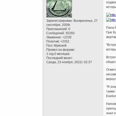
поджог
которы
Зарегистрирован
: Воскресенье, 27
сентября, 2009г.
Папа Р
Приглашений:
0
Грег Б
Сообщений:
35260
жертвы
Уважение:
+2230
Позитив:
+2352
"Встре
Пол:
Мужской
которы
Провел на форуме:
1 год 0 месяцев
Встреч
Последний визит:
общес
Среда, 23 ноября, 2022г. 02:37
Отмети
несове
вернул
"Я зна
также 
Exelior
Напомн
препод
знал о