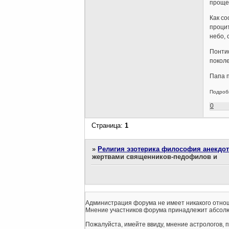
прощен
Как со
процит
небо, 
Понтиф
поколе
Папа п
Подроб
0
Страница:
1
»
Религия эзотерика философия анекдо
жертвами священников-педофилов и
Администрация форума не имеет никакого отнош
Мнение участников форума принадлежит абсолю
Пожалуйста, имейте ввиду, мнение астрологов, 