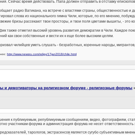
ия. Сейчас время действовать. Папа должен отправить в отставку епископов
общает радио Ватикана, на встрече с властями страны, общественностью и
ировал слова из национального гимна Чили, которые, по его мнению, побужда
свежие бризы рассекают твои просторы, и твои поля цветами вышиты, - это ко
ик также отметил высокий уровень развития демократии в Чили. Каждое пок
ний как свои собственные и вести их к еще более высоким целям.
ризвал чилийцев уметь слушать - безработных, коренные народы, мигрантов,
нее:
http://www.newsru.com/religy/17jan2018/chile.html
ты и демотиваторы на религиозном форуме - религиозные форумы
ения к публикуемым, републикуемым сообщениям, видео, фотографиям, стат
тно участникам форума и администрация форума не несет ответственность 
предсказателей, тарологов, экстрасенсов является сугубо субъективным мнен