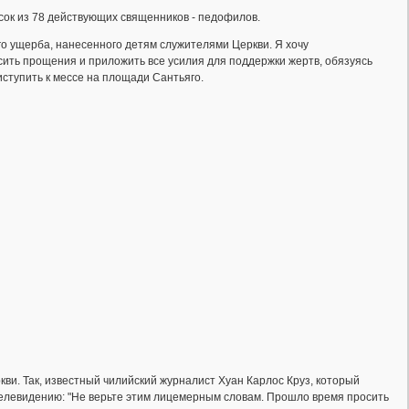
исок из 78 действующих священников - педофилов.
го ущерба, нанесенного детям служителями Церкви. Я хочу
сить прощения и приложить все усилия для поддержки жертв, обязуясь
риступить к мессе на площади Сантьяго.
и. Так, известный чилийский журналист Хуан Карлос Круз, который
елевидению: "Не верьте этим лицемерным словам. Прошло время просить