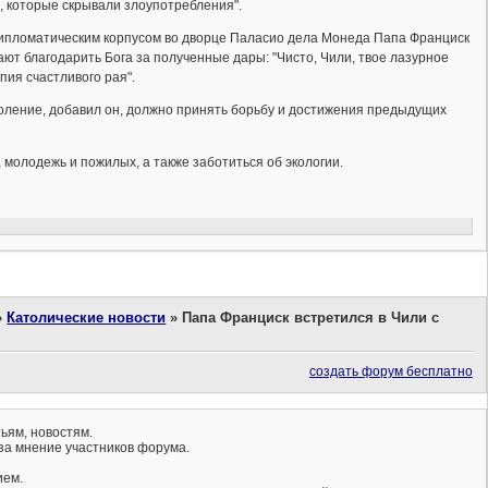
, которые скрывали злоупотребления".
 дипломатическим корпусом во дворце Паласио дела Монеда Папа Франциск
ют благодарить Бога за полученные дары: "Чисто, Чили, твое лазурное
пия счастливого рая".
оление, добавил он, должно принять борьбу и достижения предыдущих
 молодежь и пожилых, а также заботиться об экологии.
»
Католические новости
»
Папа Франциск встретился в Чили с
создать форум бесплатно
ьям, новостям.
за мнение участников форума.
ием.