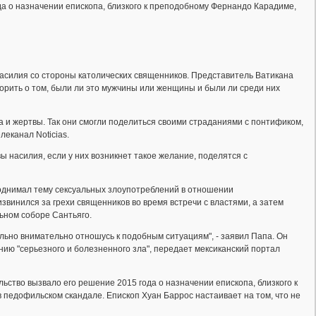
да о назначении епископа, близкого к преподобному Фернандо Карадиме,
насилия со стороны католических священников. Представитель Ватикана
оворить о том, были ли это мужчины или женщины и были ли среди них
а и жертвы. Так они смогли поделиться своими страданиями с понтификом,
леканал Noticias.
ы насилия, если у них возникнет такое желание, поделятся с
 поднимал тему сексуальных злоупотреблений в отношении
винился за грехи священников во время встречи с властями, а затем
ьном соборе Сантьяго.
льно внимательно отношусь к подобным ситуациям", - заявил Папа. Он
нию "серьезного и болезненного зла", передает мексиканский портал
ство вызвало его решение 2015 года о назначении епископа, близкого к
 педофильском скандале. Епископ Хуан Баррос настаивает на том, что не