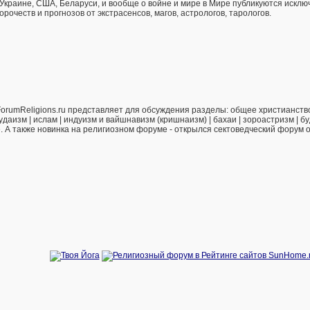
 Украине, США, Беларуси, и вообще о войне и мире в Мире публикуются искл
рочеств и прогнозов от экстрасенсов, магов, астрологов, тарологов.
orumReligions.ru представляет для обсуждения разделы: общее христианство 
удаизм | ислам | индуизм и вайшнавизм (кришнаизм) | бахаи | зороастризм | бу
е. А также новинка на религиозном форуме - открылся сектоведческий форум 