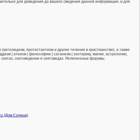
ючительно для доведения до вашего сведения данной информации, и для
(католицизм, протестантизм и другие течения в христианстве), а также
ддизм | атеизм | философию | сатанизм | эзотерику, магию, астрологию,
о сектах, сектоведении и сектоведах. Религиозные форумы.