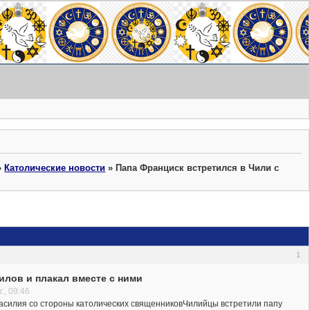
»
Католические новости
»
Папа Франциск встретился в Чили с
1
лов и плакал вместе с ними
., 09:46
 насилия со стороны католических священниковЧилийцы встретили папу