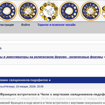
гистрация
Войти
Таролог и психолог онлайн
ь
.
ты и демотиваторы на религиозном форуме - религиозные форумы
ртвами священников-педофилов и
ться
Четверг, 18 января, 2018г. 20:09
 Франциск встретился в Чили с жертвами священников-педофи
публикации: 17 января 2018 г., 09:26 | последнее обновление: 17 января 2018 г
имский Франциск в ходе визита в Чили встретился с жертвами сексуального