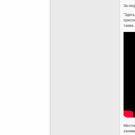
За нед
"Здесь
присое
также,
Местны
заним