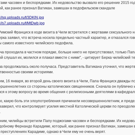
ами часовен и беспорядками. Их недовольство вызвало его решение 2015 го
й, как ранее признал Ватикан, замешан в педофильском скандале
имский Франциск в ходе визита в Чили встретился с жертвами сексуального 
урка заявил, что встреча носила предельно частный характер, и отказался г
 самого известного чилийского педофила.
ча проходила в частном порядке, больше никто не присутствовал, только Пап
й слушал их, молился и плакал вместе с ними", - цитирует Берка чилийский те
а продолжалась около получаса. Представитель Ватикана уточнил, что жертв
твенностью своими историями.
м, 16 января, во второй день своего визита в Чили, Папа Франциск дважды
ршеннолетних со стороны католических священников. Сначала он публично из
ся к этому вопросу во время общения с религиозными деятелями в кафедрал
ю, какую боль эти злоупотребления причинили несовершеннолетним, и преде
заверил, что контролирует усилия местной Католической церкви по преодоле
.
им, чилийцы встретили Папу поджогами часовен и беспорядками. Их недоволь
обному Фернандо Карадиме, который, как ранее признал Ватикан, замешан в
 преступлениях Карадиме, однако в Чили ему не очень верят.