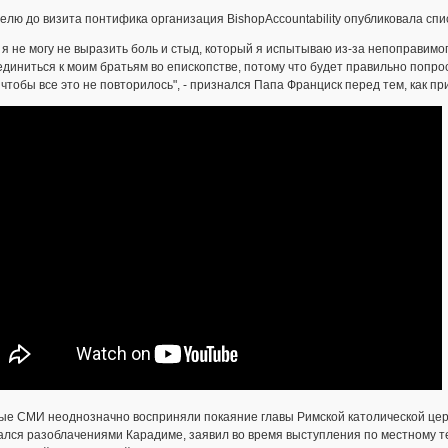
елю до визита понтифика организация BishopAccountability опубликовала сп
 я не могу не выразить боль и стыд, который я испытываю из-за непоправимо
диниться к моим братьям во епископстве, потому что будет правильно попро
 чтобы все это не повторилось", - признался Папа Франциск перед тем, как п
е СМИ неоднозначно восприняли покаяние главы Римской католической церкв
ался разоблачениями Карадиме, заявил во время выступления по местному т