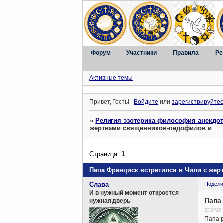
Форум
Участники
Правила
Ре
Активные темы
Привет, Гость!
Войдите
или
зарегистрируйтес
»
Религия эзотерика философия анекдо
жертвами священников-педофилов и
Страница:
1
Папа Франциск встретился в Чили с же
Слава
Подели
И в нужный момент откроется
Папа
нужная дверь
время 
Папа р