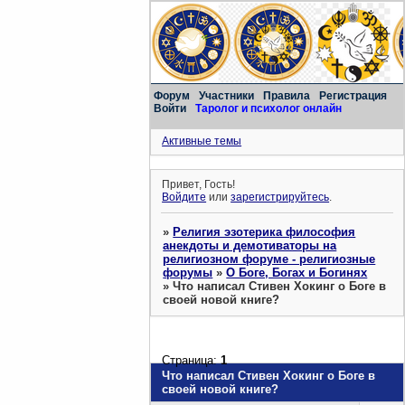
Форум
Участники
Правила
Регистрация
Войти
Таролог и психолог онлайн
Активные темы
Привет, Гость!
Войдите
или
зарегистрируйтесь
.
»
Религия эзотерика философия
анекдоты и демотиваторы на
религиозном форуме - религиозные
форумы
»
О Боге, Богах и Богинях
»
Что написал Стивен Хокинг о Боге в
своей новой книге?
Страница:
1
Что написал Стивен Хокинг о Боге в
своей новой книге?