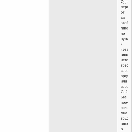
Однак
перех
от
«в
этой
гипот
не
нужда
к
«эта
гипот
невер
требу
серье
аргум
или
веры.
Сейча
без
прочт
книги,
мне
трудн
говори
о