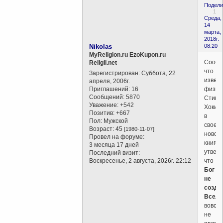
Подели
1
Среда,
14
марта,
2018г.
Nikolas
08:20
MyReligion.ru EzoKupon.ru
Сообщ
Religii.net
что
Зарегистрирован
: Суббота, 22
извес
апреля, 2006г.
Приглашений:
16
физик
Сообщений:
5870
Стиве
Уважение:
+542
Хокинг
Позитив:
+667
в
Пол:
Мужской
своей
Возраст:
45
[1980-11-07]
новой
Провел на форуме:
книге
3 месяца 17 дней
утверж
Последний визит:
Воскресенье, 2 августа, 2026г. 22:12
что
Бог
не
созда
Всел
вовсе
не