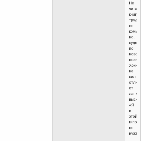
Не
читая
книгу,
трудн
ее
комме
но,
судя
по
новост
позиц
Хокин
не
сильн
отлич
от
лапла
выска
«Я
в
этой
гипот
не
нужда