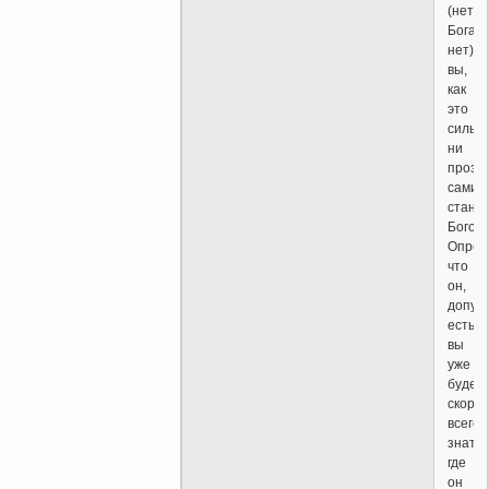
(нет,
Бога
нет)
вы,
как
это
сильн
ни
прозву
сами
стано
Богом.
Опред
что
он,
допуст
есть,
вы
уже
будете
скоре
всего,
знать,
где
он