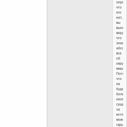
опред
что
его
нет,
вы
вынес
вердик
что
знает
абсол
все
об
окруж
мире.
Потом
что
не
будет
больш
необъ
сущно
за
котор
может
скрыв