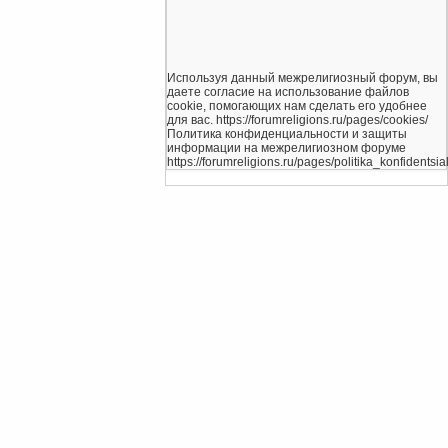
Используя данный межрелигиозный форум, вы
даете согласие на использование файлов
cookie, помогающих нам сделать его удобнее
для вас. https://forumreligions.ru/pages/cookies/
Политика конфиденциальности и защиты
информации на межрелигиозном форуме
https://forumreligions.ru/pages/politika_konfidentsial