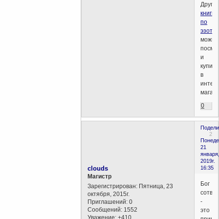
Други
книги
по
эзоте
можно
посмо
и
купить
в
интер
магази
0
Подели
2
Понеде
21
января
2019г.
clouds
16:35
Магистр
Бог
Зарегистрирован
: Пятница, 23
сотво
октября, 2015г.
-
Приглашений:
0
Сообщений:
1552
это
Уважение:
+410
принц