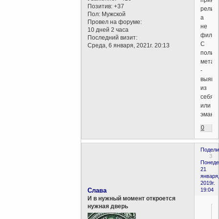
Позитив:
+37
религи
Пол:
Мужской
а
Провел на форуме:
не
10 дней 2 часа
филос
Последний визит:
С
Среда, 6 января, 2021г. 20:13
полиц
метаф
-
выяви
из
себя
или
эмани
0
Подели
3
Понеде
21
января
2019г.
Слава
19:04
И в нужный момент откроется
нужная дверь