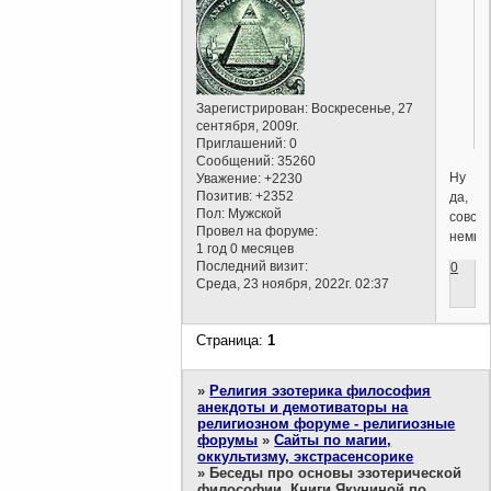
Зарегистрирован
: Воскресенье, 27
сентября, 2009г.
Приглашений:
0
Сообщений:
35260
Ну
Уважение:
+2230
Позитив:
+2352
да,
Пол:
Мужской
совсе
Провел на форуме:
немы.
1 год 0 месяцев
Последний визит:
0
Среда, 23 ноября, 2022г. 02:37
Страница:
1
»
Религия эзотерика философия
анекдоты и демотиваторы на
религиозном форуме - религиозные
форумы
»
Сайты по магии,
оккультизму, экстрасенсорике
»
Беседы про основы эзотерической
философии. Книги Якуниной по