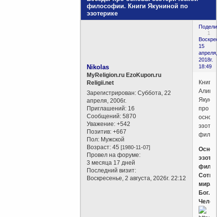
философии. Книги Якуниной по
эзотерике
Подели
1
Воскре
15
апреля
2018г.
Nikolas
18:49
MyReligion.ru EzoKupon.ru
Книги
Religii.net
Алины
Зарегистрирован
: Суббота, 22
Якуни
апреля, 2006г.
Приглашений:
16
про
Сообщений:
5870
основ
Уважение:
+542
эзоте
Позитив:
+667
филос
Пол:
Мужской
Возраст:
45
[1980-11-07]
Осно
Провел на форуме:
эзоте
3 месяца 17 дней
филос
Последний визит:
Сотво
Воскресенье, 2 августа, 2026г. 22:12
мира.
Бог.
Челов