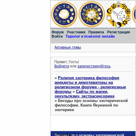
Форум
Участники
Правила
Регистрация
Войти
Таролог и психолог онлайн
Активные темы
Привет, Гость!
Войдите
или
зарегистрируйтесь
.
»
Религия эзотерика философия
анекдоты и демотиваторы на
религиозном форуме - религиозные
форумы
»
Сайты по магии,
оккультизму, экстрасенсорике
»
Беседы про основы эзотерической
философии. Книги Якуниной по
эзотерике
Страница:
1
Беседы про основы эзотерической