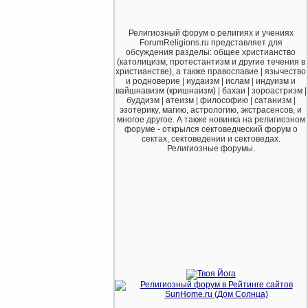
Религиозный форум о религиях и учениях
ForumReligions.ru представляет для
обсуждения разделы: общее христианство
(католицизм, протестантизм и другие течения в
христианстве), а также православие | язычество
и родноверие | иудаизм | ислам | индуизм и
вайшнавизм (кришнаизм) | бахаи | зороастризм |
буддизм | атеизм | философию | сатанизм |
эзотерику, магию, астрологию, экстрасенсов, и
многое другое. А также новинка на религиозном
форуме - открылся сектоведческий форум о
сектах, сектоведении и сектоведах.
Религиозные форумы.