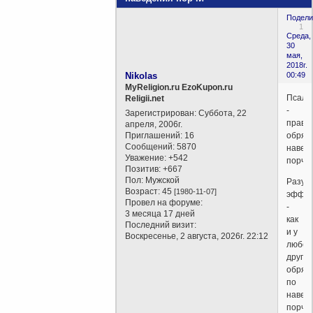
Подели
1
Среда,
30
мая,
2018г.
Nikolas
00:49
MyReligion.ru EzoKupon.ru
Псалм
Religii.net
-
Зарегистрирован
: Суббота, 22
право
апреля, 2006г.
Приглашений:
16
обряд
Сообщений:
5870
навед
Уважение:
+542
порчи.
Позитив:
+667
Пол:
Мужской
Разум
Возраст:
45
[1980-11-07]
эффек
Провел на форуме:
-
3 месяца 17 дней
как
Последний визит:
и у
Воскресенье, 2 августа, 2026г. 22:12
любог
другог
обряд
по
навед
порчи,