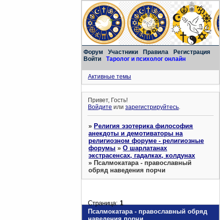
Форум
Участники
Правила
Регистрация
Войти
Таролог и психолог онлайн
Активные темы
Привет, Гость!
Войдите
или
зарегистрируйтесь
.
»
Религия эзотерика философия
анекдоты и демотиваторы на
религиозном форуме - религиозные
форумы
»
О шарлатанах
экстрасенсах, гадалках, колдунах
»
Псалмокатара - православный
обряд наведения порчи
Страница:
1
Псалмокатара - православный обряд
наведения порчи