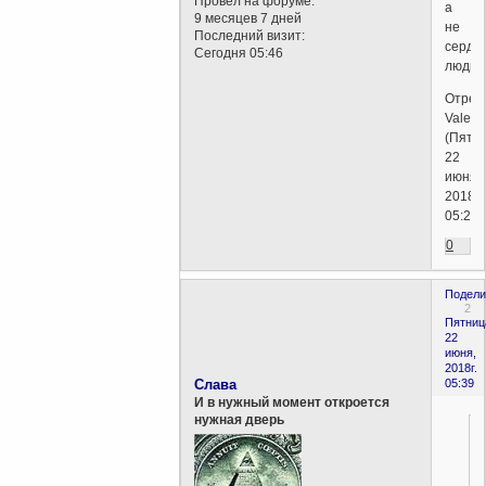
Провел на форуме:
а
9 месяцев 7 дней
не
Последний визит:
серде
Сегодня 05:46
люди.
Отред
Valent
(Пятни
22
июня,
2018г.
05:20)
0
Подели
2
Пятниц
22
июня,
2018г.
Слава
05:39
И в нужный момент откроется
нужная дверь