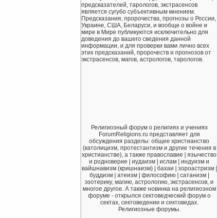
предсказателей, тарологов, экстрасенсов
является сугубо субъективным мнением.
Предсказания, пророчества, прогнозы о России,
Украине, США, Беларуси, и вообще о войне и
мире в Мире публикуются исключительно для
доведения до вашего сведения данной
информации, и для проверки вами лично всех
этих предсказаний, пророчеств и прогнозов от
экстрасенсов, магов, астрологов, тарологов.
Религиозный форум о религиях и учениях
ForumReligions.ru представляет для
обсуждения разделы: общее христианство
(католицизм, протестантизм и другие течения в
христианстве), а также православие | язычество
и родноверие | иудаизм | ислам | индуизм и
вайшнавизм (кришнаизм) | бахаи | зороастризм |
буддизм | атеизм | философию | сатанизм |
эзотерику, магию, астрологию, экстрасенсов, и
многое другое. А также новинка на религиозном
форуме - открылся сектоведческий форум о
сектах, сектоведении и сектоведах.
Религиозные форумы.