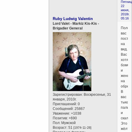
Пятниц
22
июня,
2018г.
Ruby Ludwig Valentin
05:16
Lord Valet - Markiz Kis-Kis -
Полож
Brigadier General
вас
поста
на
вид.
Вас
хотят
бомби
и
женит
на
обрем
В
Зарегистрирован
: Воскресенье, 31
вас
января, 2010г.
тыкаю
Приглашений:
0
пальц
Сообщений:
25867
и
Уважение:
+1038
Позитив:
+690
скалят
Пол:
Мужской
Это
Возраст:
51
[1974-11-28]
жёлты