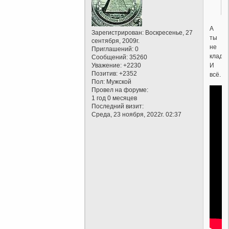
А
Зарегистрирован
: Воскресенье, 27
ты
сентября, 2009г.
не
Приглашений:
0
кладис
Сообщений:
35260
И
Уважение:
+2230
Позитив:
+2352
всё.
Пол:
Мужской
Провел на форуме:
1 год 0 месяцев
Последний визит:
Среда, 23 ноября, 2022г. 02:37