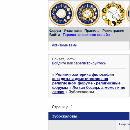
Форум
Участники
Правила
Регистрация
Войти
Таролог и психолог онлайн
Активные темы
Привет, Гость!
Войдите
или
зарегистрируйтесь
.
»
Религия эзотерика философия
анекдоты и демотиваторы на
религиозном форуме - религиозные
форумы
»
Легкая беседа, а может и не
легкая
»
Зубоскаловы
Страница:
1
Зубоскаловы
Подели
1