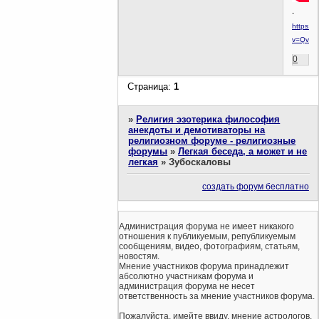
-
https:/
v=Qv1a
0
Страница:
1
»
Религия эзотерика философия
анекдоты и демотиваторы на
религиозном форуме - религиозные
форумы
»
Легкая беседа, а может и не
легкая
»
Зубоскаловы
создать форум бесплатно
Администрация форума не имеет никакого
отношения к публикуемым, републикуемым
сообщениям, видео, фотографиям, статьям,
новостям.
Мнение участников форума принадлежит
абсолютно участникам форума и
администрация форума не несет
ответственность за мнение участников форума.
Пожалуйста, имейте ввиду, мнение астрологов,