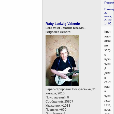
Подели
1
Пятниц
22
июня,
2018г.
Ruby Ludwig Valentin
14:00
Lord Valet - Markiz Kis-Kis -
Круты
Brigadier General
ядрён
амбал
не
задум
о
чужих
чувств
А
дело
в
сенти
или
Зарегистрирован
: Воскресенье, 31
в
января, 2010г.
чувств
Приглашений:
0
людей
Сообщений:
25867
Обиде
Уважение:
+1038
Позитив:
+690
всегда
Пол:
Мужской