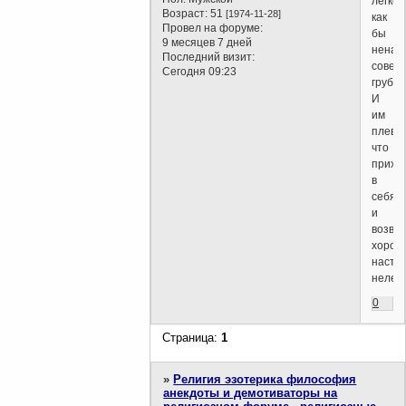
легко,
Возраст:
51
[1974-11-28]
как
Провел на форуме:
бы
9 месяцев 7 дней
ненар
Последний визит:
совер
Сегодня 09:23
грубос
И
им
плеват
что
прихо
в
себя
и
возвр
хорош
настр
нелегк
0
Страница:
1
»
Религия эзотерика философия
анекдоты и демотиваторы на