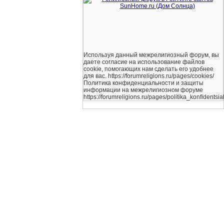
Используя данный межрелигиозный форум, вы
даете согласие на использование файлов
cookie, помогающих нам сделать его удобнее
для вас. https://forumreligions.ru/pages/cookies/
Политика конфиденциальности и защиты
информации на межрелигиозном форуме
https://forumreligions.ru/pages/politika_konfidentsial