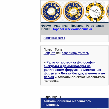
Форум
Участники
Правила
Регистрация
Войти
Таролог и психолог онлайн
Активные темы
Привет, Гость!
Войдите
или
зарегистрируйтесь
.
»
Религия эзотерика философия
анекдоты и демотиваторы на
религиозном форуме - религиозные
форумы
»
Легкая беседа, а может и не
легкая
»
Амбалы обижают маленького
человека.
Страница:
1
Амбалы обижают маленького
человека.