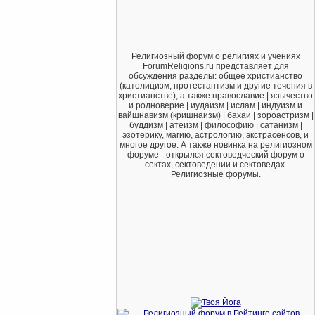
Религиозный форум о религиях и учениях
ForumReligions.ru представляет для
обсуждения разделы: общее христианство
(католицизм, протестантизм и другие течения в
христианстве), а также православие | язычество
и родноверие | иудаизм | ислам | индуизм и
вайшнавизм (кришнаизм) | бахаи | зороастризм |
буддизм | атеизм | философию | сатанизм |
эзотерику, магию, астрологию, экстрасенсов, и
многое другое. А также новинка на религиозном
форуме - открылся сектоведческий форум о
сектах, сектоведении и сектоведах.
Религиозные форумы.