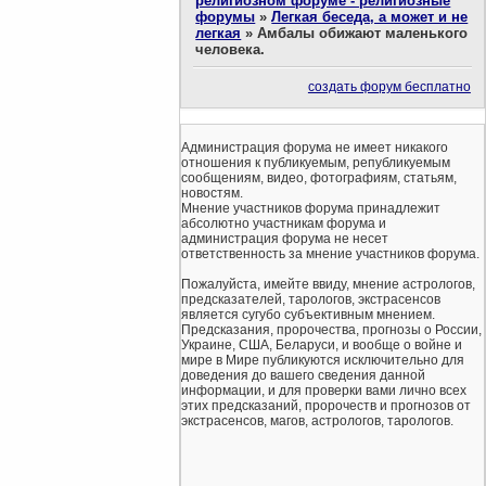
религиозном форуме - религиозные
форумы
»
Легкая беседа, а может и не
легкая
»
Амбалы обижают маленького
человека.
создать форум бесплатно
Администрация форума не имеет никакого
отношения к публикуемым, републикуемым
сообщениям, видео, фотографиям, статьям,
новостям.
Мнение участников форума принадлежит
абсолютно участникам форума и
администрация форума не несет
ответственность за мнение участников форума.
Пожалуйста, имейте ввиду, мнение астрологов,
предсказателей, тарологов, экстрасенсов
является сугубо субъективным мнением.
Предсказания, пророчества, прогнозы о России,
Украине, США, Беларуси, и вообще о войне и
мире в Мире публикуются исключительно для
доведения до вашего сведения данной
информации, и для проверки вами лично всех
этих предсказаний, пророчеств и прогнозов от
экстрасенсов, магов, астрологов, тарологов.