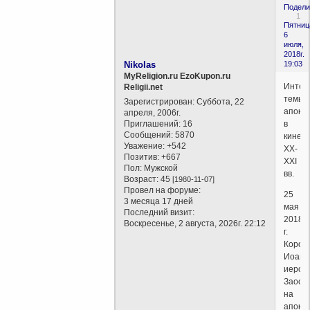
Подели
1
Пятниц
6
июля,
2018г.
Nikolas
19:03
MyReligion.ru EzoKupon.ru
Интер
Religii.net
темы
Зарегистрирован
: Суббота, 22
апока
апреля, 2006г.
Приглашений:
16
в
Сообщений:
5870
кинем
Уважение:
+542
XX-
Позитив:
+667
XXI
Пол:
Мужской
вв.
Возраст:
45
[1980-11-07]
Провел на форуме:
25
3 месяца 17 дней
мая
Последний визит:
2018
Воскресенье, 2 августа, 2026г. 22:12
г.
Корол
Иоанн
иером
Заост
на
апока