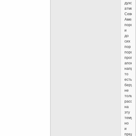
духов
атмос
Север
Амери
пород
и
до
сих
пор
порож
пропо
апока
напра
то
есть
берущ
не
только
рассу
на
эту
тему,
но
и
предс