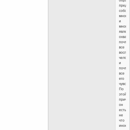
образ
предс
собой
много
и
много
явлен
охват
почти
все
воспр
челов
и
почти
все
его
чувств
По
этой
причи
он
есть
не
что
иное,