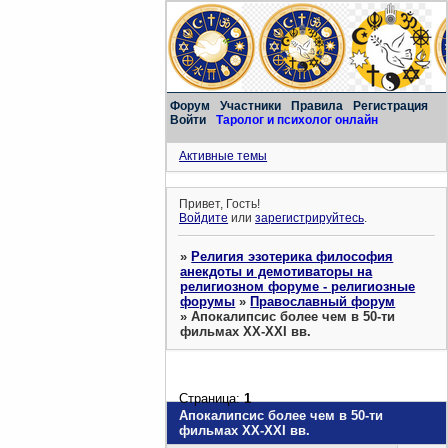
Форум
Участники
Правила
Регистрация
Войти
Таролог и психолог онлайн
Активные темы
Привет, Гость!
Войдите
или
зарегистрируйтесь
.
»
Религия эзотерика философия
анекдоты и демотиваторы на
религиозном форуме - религиозные
форумы
»
Православный форум
»
Апокалипсис более чем в 50-ти
фильмах XX-XXI вв.
Страница:
1
Апокалипсис более чем в 50-ти
фильмах XX-XXI вв.