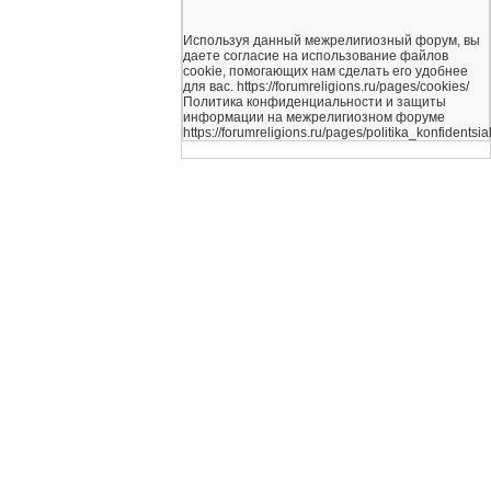
Используя данный межрелигиозный форум, вы
даете согласие на использование файлов
cookie, помогающих нам сделать его удобнее
для вас. https://forumreligions.ru/pages/cookies/
Политика конфиденциальности и защиты
информации на межрелигиозном форуме
https://forumreligions.ru/pages/politika_konfidentsial