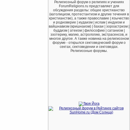
Религиозный форум о религиях и учениях
ForumReligions.ru представляет для
обсуждения разделы: общее христианство
(католицизм, протестантизм и другие течения в
христианстве), а также православие | язычество
и родноверие | иудаизм | ислам | индуизм и
вайшнавизм (кришнаизм) | бахаи | зороастризм |
буддизм | атеизм | философию | сатанизм |
эзотерику, магию, астрологию, экстрасенсов, и
многое другое. А также новинка на религиозном
форуме - открылся сектоведческий форум о
сектах, сектоведении и сектоведах.
Религиозные форумы.