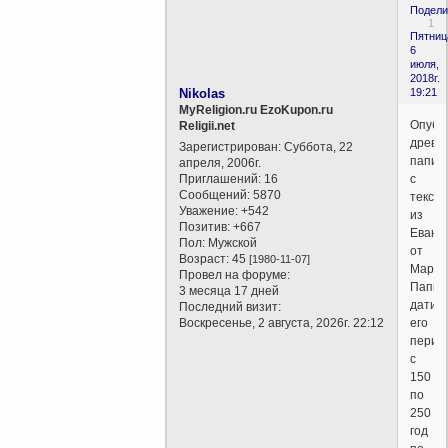
Подели
1
Пятниц
6
июля,
2018г.
Nikolas
19:21
MyReligion.ru EzoKupon.ru
Опубл
Religii.net
древн
Зарегистрирован
: Суббота, 22
папир
апреля, 2006г.
Приглашений:
16
с
Сообщений:
5870
текст
Уважение:
+542
из
Позитив:
+667
Еванг
Пол:
Мужской
от
Возраст:
45
[1980-11-07]
Марка
Провел на форуме:
Папир
3 месяца 17 дней
датир
Последний визит:
Воскресенье, 2 августа, 2026г. 22:12
его
перио
с
150
по
250
год