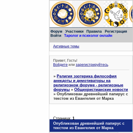
Форум
Участники
Правила
Регистрация
Войти
Таролог и психолог онлайн
Активные темы
Привет, Гость!
Войдите
или
зарегистрируйтесь
.
»
Религия эзотерика философия
анекдоты и демотиваторы на
религиозном форуме - религиозные
форумы
»
Общехристианские новости
»
Опубликован древнейший папирус с
текстом из Евангелия от Марка
Страница:
1
Опубликован древнейший папирус с
текстом из Евангелия от Марка