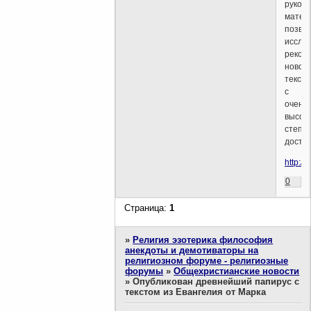
рукоп
матер
позво
иссле
рекон
новоз
текст
с
очень
высок
степе
досто
http:/
0
Страница:
1
»
Религия эзотерика философия
анекдоты и демотиваторы на
религиозном форуме - религиозные
форумы
»
Общехристианские новости
»
Опубликован древнейший папирус с
текстом из Евангелия от Марка