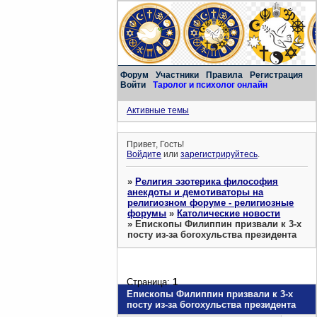
Форум
Участники
Правила
Регистрация
Войти
Таролог и психолог онлайн
Активные темы
Привет, Гость!
Войдите
или
зарегистрируйтесь
.
»
Религия эзотерика философия
анекдоты и демотиваторы на
религиозном форуме - религиозные
форумы
»
Католические новости
»
Епископы Филиппин призвали к 3-х
посту из-за богохульства президента
Страница:
1
Епископы Филиппин призвали к 3-х
посту из-за богохульства президента