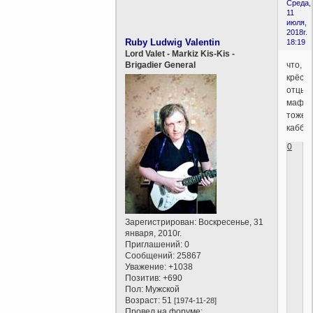
Среда,
11
июля,
2018г.
Ruby Ludwig Valentin
18:19
Lord Valet - Markiz Kis-Kis -
что,
Brigadier General
крёст
отцы
мафи
тоже
кабба
0
Зарегистрирован
: Воскресенье, 31
января, 2010г.
Приглашений:
0
Сообщений:
25867
Уважение:
+1038
Позитив:
+690
Пол:
Мужской
Возраст:
51
[1974-11-28]
Провел на форуме: