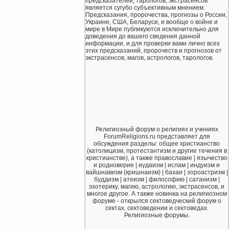
предсказателей, тарологов, экстрасенсов
является сугубо субъективным мнением.
Предсказания, пророчества, прогнозы о России,
Украине, США, Беларуси, и вообще о войне и
мире в Мире публикуются исключительно для
доведения до вашего сведения данной
информации, и для проверки вами лично всех
этих предсказаний, пророчеств и прогнозов от
экстрасенсов, магов, астрологов, тарологов.
Религиозный форум о религиях и учениях
ForumReligions.ru представляет для
обсуждения разделы: общее христианство
(католицизм, протестантизм и другие течения в
христианстве), а также православие | язычество
и родноверие | иудаизм | ислам | индуизм и
вайшнавизм (кришнаизм) | бахаи | зороастризм |
буддизм | атеизм | философию | сатанизм |
эзотерику, магию, астрологию, экстрасенсов, и
многое другое. А также новинка на религиозном
форуме - открылся сектоведческий форум о
сектах, сектоведении и сектоведах.
Религиозные форумы.