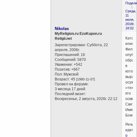
Подели
1
Среда,
11
июля,
2018г.
Nikolas
18:02
MyReligion.ru EzoKupon.ru
Катол
Religii.net
еписк
Зарегистрирован
: Суббота, 22
Филип
апреля, 2006г.
Приглашений:
16
опубл
Сообщений:
5870
обращ
Уважение:
+542
в
Позитив:
+667
котор
Пол:
Мужской
выраз
Возраст:
45
[1980-11-07]
осужд
Провел на форуме:
«тех,
3 месяца 17 дней
кто
Последний визит:
Воскресенье, 2 августа, 2026г. 22:12
оскве
Свято
Имя
Божие
Речь
идет
о