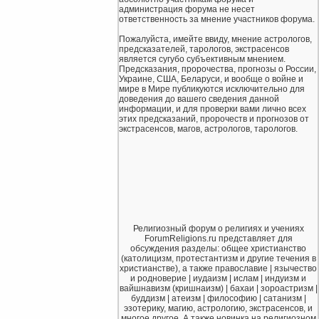
администрация форума не несет
ответственность за мнение участников форума.
Пожалуйста, имейте ввиду, мнение астрологов,
предсказателей, тарологов, экстрасенсов
является сугубо субъективным мнением.
Предсказания, пророчества, прогнозы о России,
Украине, США, Беларуси, и вообще о войне и
мире в Мире публикуются исключительно для
доведения до вашего сведения данной
информации, и для проверки вами лично всех
этих предсказаний, пророчеств и прогнозов от
экстрасенсов, магов, астрологов, тарологов.
Религиозный форум о религиях и учениях
ForumReligions.ru представляет для
обсуждения разделы: общее христианство
(католицизм, протестантизм и другие течения в
христианстве), а также православие | язычество
и родноверие | иудаизм | ислам | индуизм и
вайшнавизм (кришнаизм) | бахаи | зороастризм |
буддизм | атеизм | философию | сатанизм |
эзотерику, магию, астрологию, экстрасенсов, и
многое другое. А также новинка на религиозном