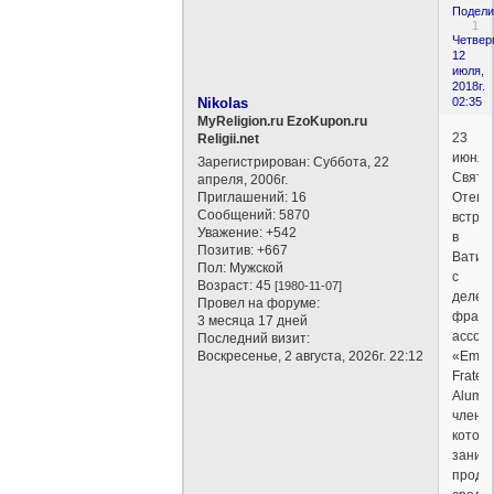
Подели
1
Четверг
12
июля,
2018г.
Nikolas
02:35
MyReligion.ru EzoKupon.ru
23
Religii.net
июня
Зарегистрирован
: Суббота, 22
Святе
апреля, 2006г.
Приглашений:
16
Отец
Сообщений:
5870
встре
Уважение:
+542
в
Позитив:
+667
Ватик
Пол:
Мужской
с
Возраст:
45
[1980-11-07]
делег
Провел на форуме:
франц
3 месяца 17 дней
ассоц
Последний визит:
Воскресенье, 2 августа, 2026г. 22:12
«Emou
Fratern
Alumni
члены
котор
заним
продв