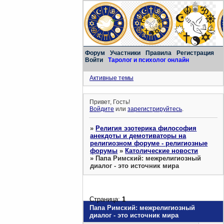
Форум
Участники
Правила
Регистрация
Войти
Таролог и психолог онлайн
Активные темы
Привет, Гость!
Войдите
или
зарегистрируйтесь
.
»
Религия эзотерика философия
анекдоты и демотиваторы на
религиозном форуме - религиозные
форумы
»
Католические новости
»
Папа Римский: межрелигиозный
диалог - это источник мира
Страница:
1
Папа Римский: межрелигиозный
диалог - это источник мира