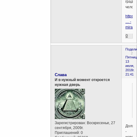
град
челове
https:
… -
mira.h
0
Подели
2
Пятниц
13
июля,
2018г.
Слава
21:41
И в нужный момент откроется
нужная дверь
Зарегистрирован
: Воскресенье, 27
Должн
сентября, 2009г.
-
Приглашений:
0
испол