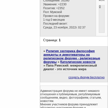
Сообщений:
35260
Уважение:
+2230
0
Позитив:
+2352
Пол:
Мужской
Провел на форуме:
1 год 0 месяцев
Последний визит:
Среда, 23 ноября, 2022г. 02:37
Страница:
1
»
Религия эзотерика философия
анекдоты и демотиваторы на
религиозном форуме - религиозные
форумы
»
Католические новости
»
Папа Римский: межрелигиозный
диалог - это источник мира
создать форум бесплатно
Администрация форума не имеет никакого
отношения к публикуемым, републикуемым
сообщениям, видео, фотографиям, статьям,
новостям.
Мнение участников форума принадлежит
абсолютно участникам форума и