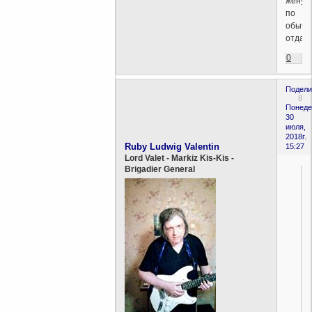
жену
по
обыча
отда(в
0
Подели
8
Понеде
30
июля,
2018г.
Ruby Ludwig Valentin
15:27
Lord Valet - Markiz Kis-Kis -
Brigadier General