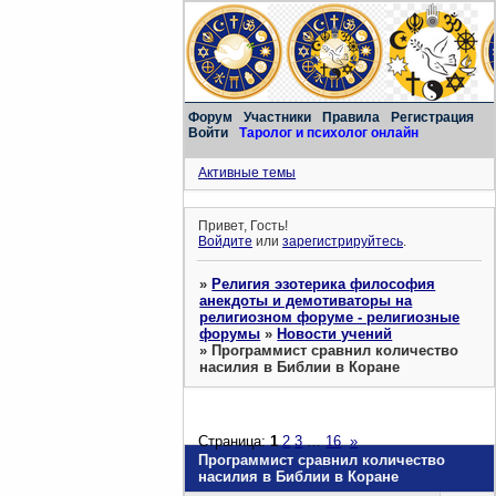
Форум
Участники
Правила
Регистрация
Войти
Таролог и психолог онлайн
Активные темы
Привет, Гость!
Войдите
или
зарегистрируйтесь
.
»
Религия эзотерика философия
анекдоты и демотиваторы на
религиозном форуме - религиозные
форумы
»
Новости учений
»
Программист сравнил количество
насилия в Библии в Коране
Страница:
1
2
3
…
16
»
Программист сравнил количество
насилия в Библии в Коране