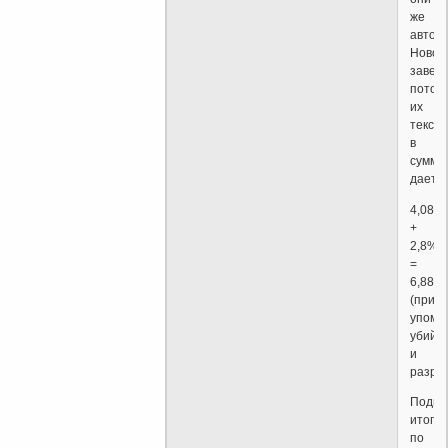
же
автор
Новог
завета
потом
их
текст
в
сумме
дает:
4,08%
+
2,8%
=
6,88%
(прим
упоми
убийс
и
разру
Подво
итог
по