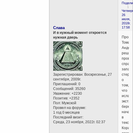
Подели
1
Четверг
26
июля,
2018г.
Слава
17:58
И в нужный момент откроется
Прогр
нужная дверь
Томас
Андер
решил
прове
справ
запад
Зарегистрирован
: Воскресенье, 27
стере
сентября, 2009г.
о
Приглашений:
0
том,
Сообщений:
35260
что
Уважение:
+2230
ислам
Позитив:
+2352
экстр
Пол:
Мужской
берет
Провел на форуме:
начал
1 год 0 месяцев
Последний визит:
в
Среда, 23 ноября, 2022г. 02:37
тексте
Коран