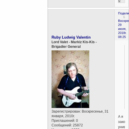
0
Подели
6
Воскре
29
июля,
2018г.
Ruby Ludwig Valentin
08:25
Lord Valet - Markiz Kis-Kis -
Brigadier General
Зарегистрирован
: Воскресенье, 31
января, 2010г.
А я
Приглашений:
0
закон
Сообщений:
25872
униве