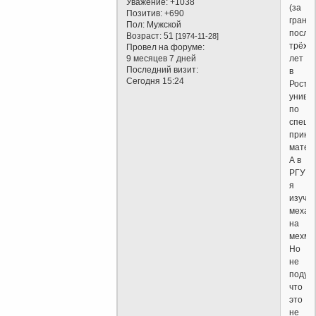
Уважение:
+1038
(за
Позитив:
+690
границ
Пол:
Мужской
после
Возраст:
51
[1974-11-28]
трёх
Провел на форуме:
лет
9 месяцев 7 дней
Последний визит:
в
Сегодня 15:24
Росто
униве
по
специ
прикл
матем
А в
РГУ
я
изуча
механ
на
мехма
Но
не
подум
что
это
не