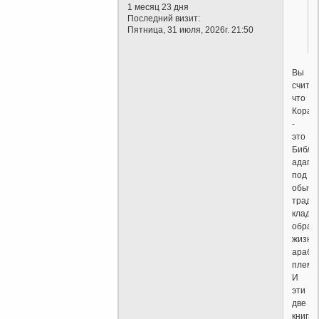
1 месяц 23 дня
Последний визит:
Пятница, 31 июля, 2026г. 21:50
Вы
считае
что
Коран
-
это
Библи
адапт
под
обыча
тради
клад,
образ
жизни
арабс
племе
И
эти
две
книги