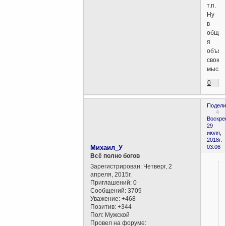
т.п.
Ну
в
обще
я
объяс
свою
мысл
0
Подели
4
Воскре
29
июля,
2018г.
Михаил_У
03:06
Всё полно богов
Зарегистрирован
: Четверг, 2
апреля, 2015г.
Приглашений:
0
Сообщений:
3709
Уважение:
+468
Позитив:
+344
Пол:
Мужской
Провел на форуме: