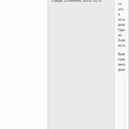
Среда, 23 ноября, 2022г. 02:37
то
это
и
есть
доказа
Одно
из.
Алиби
есть?
Вам
нужны
много
доказ