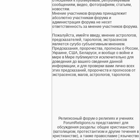
отношения к публикуемым, републикуемым
сообщениям, видео, фотографиям, статьям,
новостям.
Мнение участников форума принадлежит
абсолютно участникам форума и
администрация форума не несет
ответственность за мнение участников форума.
Пожалуйста, имейте ввиду, мнение астрологов,
предсказателей, тарологов, экстрасенсов
является сугубо субъективным мнением.
Предсказания, пророчества, прогнозы о России,
Украине, США, Беларуси, и вообще о войне и
мире в Мире публикуются исключительно для
доведения до вашего сведения данной
информации, и для проверки вами лично всех
этих предсказаний, пророчеств и прогнозов от
экстрасенсов, магов, астрологов, тарологов.
Религиозный форум о религиях и учениях
ForumReligions.ru представляет для
обсуждения разделы: общее христианство
(католицизм, протестантизм и другие течения в
христианстве), а также православие | язычество