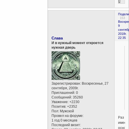
0
Подели
153
Воскре
9
сентяб
2018г.
Слава
22:35
И в нужный момент откроется
нужная дверь
Зарегистрирован
: Воскресенье, 27
сентября, 2009г.
Приглашений:
0
Сообщений:
35260
.
Уважение:
+2230
Позитив:
+2352
Пол:
Мужской
Провел на форуме:
Раз
1 год 0 месяцев
имеет
Последний визит:
основ