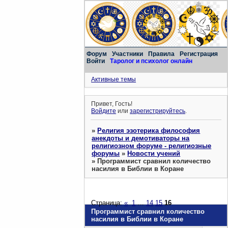
Форум
Участники
Правила
Регистрация
Войти
Таролог и психолог онлайн
Активные темы
Привет, Гость!
Войдите
или
зарегистрируйтесь
.
»
Религия эзотерика философия
анекдоты и демотиваторы на
религиозном форуме - религиозные
форумы
»
Новости учений
»
Программист сравнил количество
насилия в Библии в Коране
Страница:
«
1
…
14
15
16
Программист сравнил количество
насилия в Библии в Коране