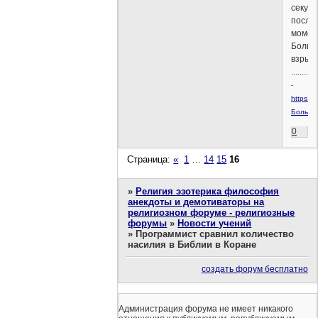
секунд
после
момен
Больш
взрыва
.........
-
https://r
Большо
0
Страница:
«
1
…
14
15
16
»
Религия эзотерика философия
анекдоты и демотиваторы на
религиозном форуме - религиозные
форумы
»
Новости учений
»
Программист сравнил количество
насилия в Библии в Коране
создать форум бесплатно
Администрация форума не имеет никакого