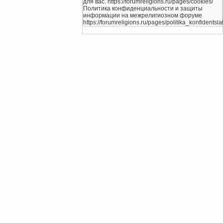
для вас. https://forumreligions.ru/pages/cookies/
Политика конфиденциальности и защиты
информации на межрелигиозном форуме
https://forumreligions.ru/pages/politika_konfidentsial