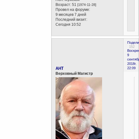
Возраст:
51
[1974-11-28]
Провел на форуме:
9 месяцев 7 дней
Последний визит:
Сегодня 10:52
Подели
152
Воскре
9
сентяб
2018г.
AHT
22:09
Верховный Магистр