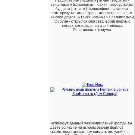
и родноверие | иудаизм | ислам | индуизм и
вайшнавизм (кришнаизм) | бахаи | зороастризм |
буддизм | атеизм | философию | сатанизм |
эзотерику, магию, астрологию, экстрасенсов, и
многое другое. А также новинка на религиозном
форуме - открылся сектоведческий форум о
сектах, сектоведении и сектоведах.
Религиозные форумы.
Используя данный межрелигиозный форум, вы
даете согласие на использование файлов
cookie, помогающих нам сделать его удобнее