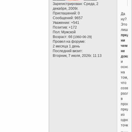
Зарегистрирован
: Среда, 2
декабря, 2009г.
Приглашений:
0
Да
Сообщений:
9657
ну?
Уважение:
+541
Это
Позитив:
+172
лишь
Пол:
Мужской
предп
Возраст:
66
[1960-06-29]
ни
Провел на форуме:
чем
2 месяца 1 день
не
Последний визит:
Вторник, 7 июля, 2026г. 11:13
доказ
и
основ
на
том,
что
созве
разле
в
прост
предп
из
одной
точки