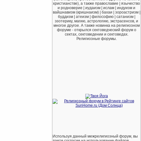
христианстве), а также православие | язычество
и родноверие | иудаизм | ислам | индуизм и
вайшнавизм (кришнаизм) | бахаи | зороастризм |
буддизм | атеизм | философию | сатанизм |
эзотерику, магию, астрологию, экстрасенсов, и
многое другое. А также новинка на религиозном
форуме - открылся сектоведческий форум о
сектах, сектоведении и сектоведах.
Религиозные форумы.
Используя данный межрелигиозный форум, вы
даете согласие на использование файлов