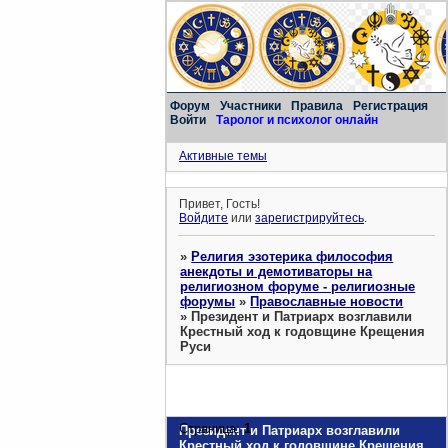
Форум
Участники
Правила
Регистрация
Войти
Таролог и психолог онлайн
Активные темы
Привет, Гость!
Войдите
или
зарегистрируйтесь
.
»
Религия эзотерика философия
анекдоты и демотиваторы на
религиозном форуме - религиозные
форумы
»
Православные новости
»
Президент и Патриарх возглавили
Крестный ход к годовщине Крещения
Руси
Страница:
1
Президент и Патриарх возглавили
Крестный ход к годовщине Крещения