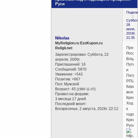
Руси
Подели
1
Суббот
28
июля,
2018г.
Nikolas
21:35
MyReligion.ru EzoKupon.ru
Прези
Religii.net
Росси
Зарегистрирован
: Суббота, 22
Влади
апреля, 2006г.
Приглашений:
16
Путин
Сообщений:
5870
и
Уважение:
+542
Патри
Позитив:
+667
РПЦ
Пол:
Мужской
Кирил
Возраст:
45
[1980-11-07]
возгл
Провел на форуме:
Крест
3 месяца 17 дней
Ход
Последний визит:
Воскресенье, 2 августа, 2026г. 22:12
к
годов
Креще
Руси.