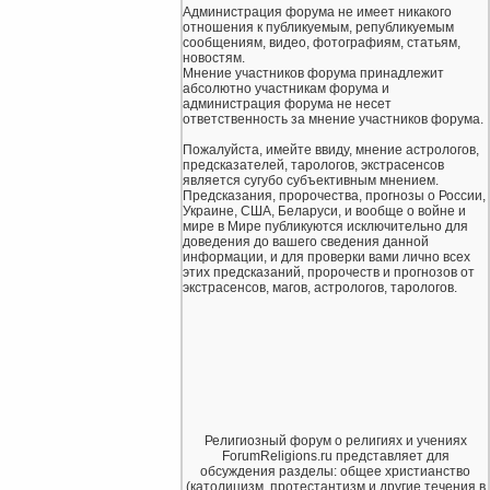
Администрация форума не имеет никакого
отношения к публикуемым, републикуемым
сообщениям, видео, фотографиям, статьям,
новостям.
Мнение участников форума принадлежит
абсолютно участникам форума и
администрация форума не несет
ответственность за мнение участников форума.
Пожалуйста, имейте ввиду, мнение астрологов,
предсказателей, тарологов, экстрасенсов
является сугубо субъективным мнением.
Предсказания, пророчества, прогнозы о России,
Украине, США, Беларуси, и вообще о войне и
мире в Мире публикуются исключительно для
доведения до вашего сведения данной
информации, и для проверки вами лично всех
этих предсказаний, пророчеств и прогнозов от
экстрасенсов, магов, астрологов, тарологов.
Религиозный форум о религиях и учениях
ForumReligions.ru представляет для
обсуждения разделы: общее христианство
(католицизм, протестантизм и другие течения в