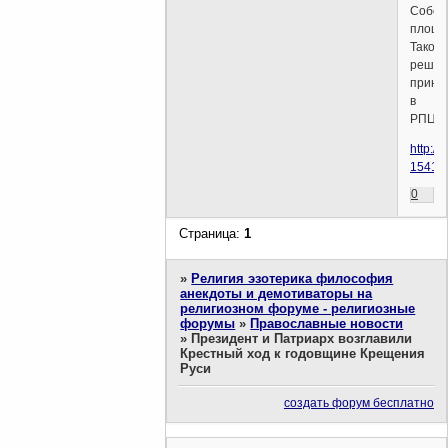
Собор
площа
Такое
решен
приня
в
РПЦ.
http:/
154139
0
Страница:
1
»
Религия эзотерика философия
анекдоты и демотиваторы на
религиозном форуме - религиозные
форумы
»
Православные новости
»
Президент и Патриарх возглавили
Крестный ход к годовщине Крещения
Руси
создать форум бесплатно