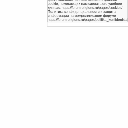
cookie, помогающих нам сделать его удобнее
для вас. https://forumreligions.ru/pages/cookies/
Политика конфиденциальности и защиты
информации на межрелигиозном форуме
https://forumreligions.ru/pages/politika_konfidentsial