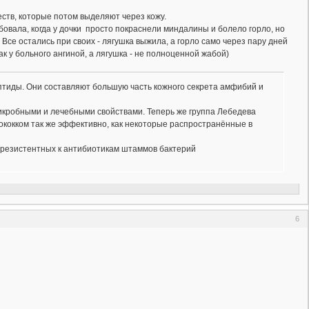
тв, которые потом выделяют через кожу.
овала, когда у дочки просто покраснели миндалины и болело горло, но
Все остались при своих - лягушка выжила, а горло само через пару дней
ак у больного ангиной, а лягушка - не полноценной жабой)
птиды. Они составляют большую часть кожного секрета амфибий и
икробными и лечебными свойствами. Теперь же группа Лебедева
ококком так же эффективно, как некоторые распространённые в
т резистентных к антибиотикам штаммов бактерий
6