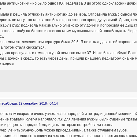
ла антибиотики - но было одно НО. Недели за 3 до этого одноклассник доч
и
мала и решила отложить антибиотики до вечера. Отправила мужа с сыном ло
рпеть не могу - но мне важно было провести всю процедуру самой. Дочка, к с
жабу в руку, поднесла максимально близко ко рту дочки и попросила ее дыш
вынесла жабу на балкон и сказала моим мужчинам за ней понаблюдать. Через
ду.
и на момент лечения температура была 39,5. Я не стала давать ей жаропон
 а потом стала снижаться.
дочка проснулась с температурой немного выше 37. И это была победа! Выш
мы с дочкой в среду, то есть через день, пришли к нашему педиатору, она не 
 видела.
ться
Среда, 19 сентября, 2018г. 04:14
ростковом возрасте очень увлекался я народной и нетрадиционной медицино
ение травами, слегка напрягало, т.к. для лечения нужны были сушеные травы
ли и рецепты народной медицины, которые не требовали травы.
ер, лечить зубную боль можно приседаниями, а также стучанием зубов.
апример, положить кашицу из чеснока на пульс на запястье противоположном о