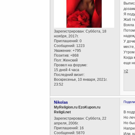
Выписа
дозам
Я поду
Жаб те
Взяла 
Потом 
Зарегистрирован
: Суббота, 18
надеж
ноября, 2017г.
Приглашений:
0
У дочк
Сообщений:
1223
месте,
Уважение:
+795
Утром 
Позитив:
+868
Когда 
Пол:
Женский
еще не
Провел на форуме:
15 дней 4 часа
+2
Последний визит:
Воскресенье, 10 января, 2021г.
23:52
Nikolas
Подели
MyReligion.ru EzoKupon.ru
В под
Religii.net
Но леч
Зарегистрирован
: Суббота, 22
Но бы
апреля, 2006г.
Приглашений:
16
Наприм
Сообщений:
5870
Или, н