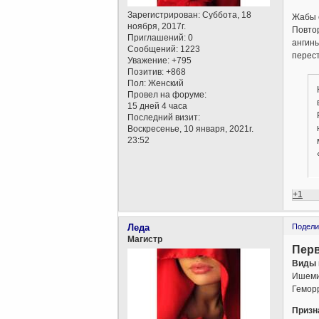
Зарегистрирован
: Суббота, 18
Жабы 
ноября, 2017г.
Повтор
Приглашений:
0
ангины
Сообщений:
1223
перест
Уважение:
+795
Позитив:
+868
Пол:
Женский
Провел на форуме:
15 дней 4 часа
Последний визит:
Воскресенье, 10 января, 2021г.
23:52
+1
Леда
Подели
Магистр
Перв
Виды 
Ишемич
Геморр
Призн