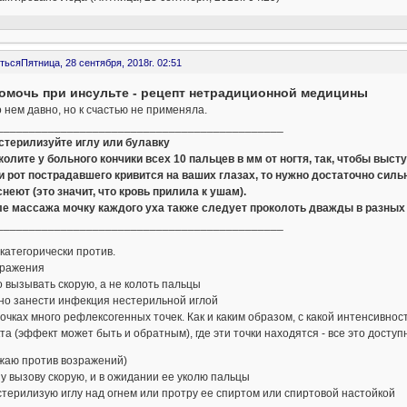
ться
Пятница, 28 сентября, 2018г. 02:51
помочь при инсульте - рецепт нетрадиционной медицины
 нем давно, но к счастью не применяла.
_____________________________________________
остерилизуйте иглу или булавку
колите у больного кончики всех 10 пальцев в мм от ногтя, так, чтобы выс
и рот пострадавшего кривится на ваших глазах, то нужно достаточно сильн
неют (это значит, что кровь прилила к ушам).
ле массажа мочку каждого уха также следует проколоть дважды в разных 
_____________________________________________
категорически против.
зражения
о вызывать скорую, а не колоть пальцы
но занести инфекция нестерильной иглой
мочках много рефлексогенных точек. Как и каким образом, с какой интенсивн
а (эффект может быть и обратным), где эти точки находятся - все это доступ
жаю против возражений)
зу вызову скорую, и в ожидании ее уколю пальцы
стерилизую иглу над огнем или протру ее спиртом или спиртовой настойкой