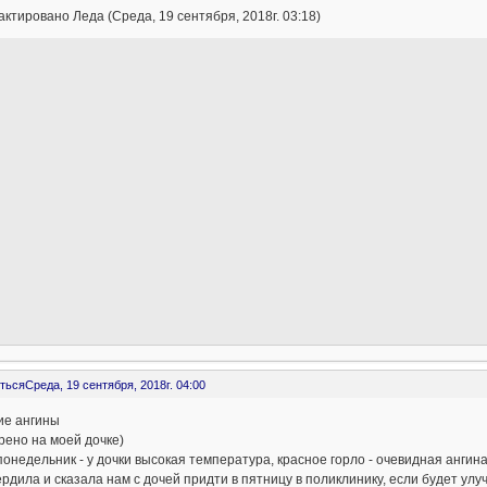
ктировано Леда (Среда, 19 сентября, 2018г. 03:18)
ться
Среда, 19 сентября, 2018г. 04:00
ие ангины
ено на моей дочке)
понедельник - у дочки высокая температура, красное горло - очевидная ангин
рдила и сказала нам с дочей придти в пятницу в поликлинику, если будет улу