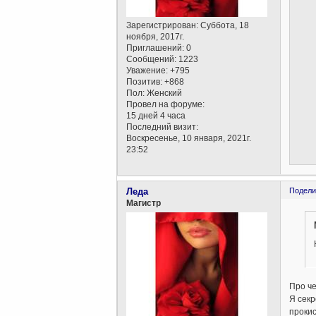
Зарегистрирован
: Суббота, 18
ноября, 2017г.
Приглашений:
0
Сообщений:
1223
Уважение:
+795
Позитив:
+868
Пол:
Женский
Провел на форуме:
15 дней 4 часа
Последний визит:
Воскресенье, 10 января, 2021г.
23:52
Леда
Подели
Магистр
Про че
Я секр
прокис