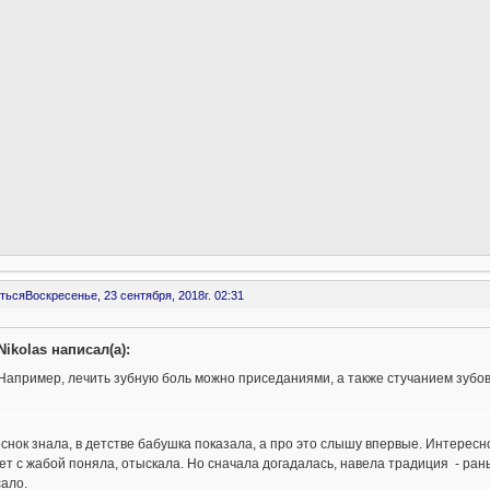
ться
Воскресенье, 23 сентября, 2018г. 02:31
Nikolas написал(а):
Например, лечить зубную боль можно приседаниями, а также стучанием зубов
снок знала, в детстве бабушка показала, а про это слышу впервые. Интересн
ет с жабой поняла, отыскала. Но сначала догадалась, навела традиция - ран
ало.