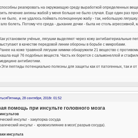
способны реагировать на окружающую среду выработкой определенных вещес
ить лечение ангины жабой у меня больше не было случая. Еще один раз проб
 не было, и не удалось поймать полноценную жабу - так, небольшую лягушку. 
ало болеть. Потому что среда - дыхание дочки - была не столь агрессивной, к
Как установили учёные, лягушки выделяют через кожу антибактериальные пе
выступают в качестве передовой линии обороны в борьбе с микробами.
Ранее на коже травяной лягушки химики обнаружили 21 вещество с противом
нашла ещё 76 подобных веществ. Часть их борется с сальмонеллой и стафил
медицине антибиотики.
«Эти пептиды потенциально полезны для защиты как от патогенных, так и о
ться
Пятница, 28 сентября, 2018г. 01:52
ая помощь при инсульте головного мозга
инсультов
еский инсульт - закупорка сосуда
агический инсульт - кровоизлияние в мозг( разрыв сосуда).
аки инсульта