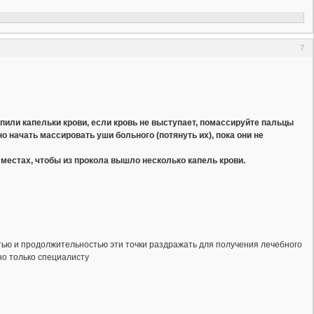
7
тупили капельки крови, если кровь не выступает, помассируйте пальцы
о начать массировать уши больного (потянуть их), пока они не
местах, чтобы из прокола вышло несколько капель крови.
остью и продолжительностью эти точки раздражать для получения лечебного
но только специалисту