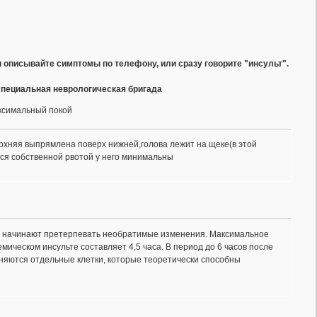
и описывайте симптомы по телефону, или сразу говорите "инсульт".
 специальная неврологическая бригада
аксимальный покой
верхняя выпрямлена поверх нижней,голова лежит на щеке(в этой
ься собственной рвотой у него минимальны
мии начинают претерпевать необратимые изменения. Максимальное
мическом инсульте составляет 4,5 часа. В период до 6 часов после
аняются отдельные клетки, которые теоретически способны