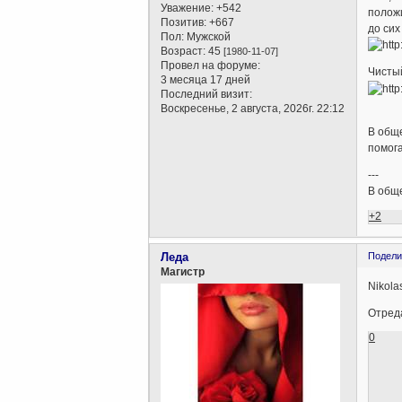
Уважение:
+542
положи
Позитив:
+667
до сих
Пол:
Мужской
Возраст:
45
[1980-11-07]
Провел на форуме:
Чистый
3 месяца 17 дней
Последний визит:
Воскресенье, 2 августа, 2026г. 22:12
В обще
помога
---
В обще
+2
Леда
Подели
Магистр
Nikola
Отреда
0