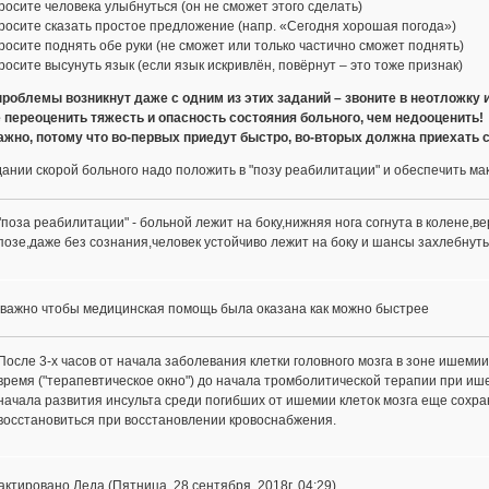
росите человека улыбнуться (он не сможет этого сделать)
росите сказать простое предложение (напр. «Сегодня хорошая погода»)
росите поднять обе руки (не сможет или только частично сможет поднять)
росите высунуть язык (если язык искривлён, повёрнут – это тоже признак)
проблемы возникнут даже с одним из этих заданий – звоните в неотложку 
 переоценить тяжесть и опасность состояния больного, чем недооценить!
ажно, потому что во-первых приедут быстро, во-вторых должна приехать
ании скорой больного надо положить в "позу реабилитации" и обеспечить м
"поза реабилитации" - больной лежит на боку,нижняя нога согнута в колене,
позе,даже без сознания,человек устойчиво лежит на боку и шансы захлебнут
 важно чтобы медицинская помощь была оказана как можно быстрее
После 3-х часов от начала заболевания клетки головного мозга в зоне ише
время ("терапевтическое окно") до начала тромболитической терапии при ише
начала развития инсульта среди погибших от ишемии клеток мозга еще сохр
восстановиться при восстановлении кровоснабжения.
ктировано Леда (Пятница, 28 сентября, 2018г. 04:29)