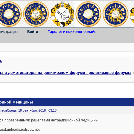
гистрация
Войти
Таролог и психолог онлайн
ь
.
ты и демотиваторы на религиозном форуме - религиозные форумы
родной медицины
ться
Среда, 19 сентября, 2018г. 03:18
ся проверенными рецептами нетрадиционной медицины.