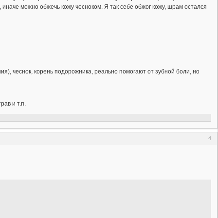
у, иначе можно обжечь кожу чесноком. Я так себе обжог кожу, шрам остался
ния), чеснок, корень подорожника, реально помогают от зубной боли, но
ав и т.п.
4