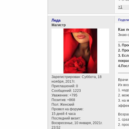
+1
Леда
Подели
Магистр
Как 
Знаю о
_____
1. Пр
2. Про
3. Есл
покрас
4.Пос
_____
Зарегистрирован
: Суббота, 18
Врачи 
ноября, 2017г.
Их во
Приглашений:
0
1. над
Сообщений:
1223
2. мож
Уважение:
+795
Позитив:
+868
3. на 
Пол:
Женский
эффект
Провел на форуме:
15 дней 4 часа
Возра
Последний визит:
1. сра
Воскресенье, 10 января, 2021г.
2. про
23:52