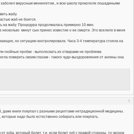
ки заболел вирусным менингитом., и всю школу прокололи лошадиными
вить жабу.
частью жаб не боится.
ать на жабу. Процедура продолжалась примерно 10 мин.
 несколько минут сын принес известие о ее смерти. Это вселило в меня
ижающее, но ситуацию контролировала. Часа 3-4 температура стояла на
ли гнойные пробки - выполоскать их отварами не проблема
могла поверить своим глазам - такого чудо-выздоровления от ангины она
3
й, даже книги покупал с разными рецептами нетрадиционной медицины.
, которые надо было естественно собирать или покупать.
т зуба, который болит, т.е. если болит зуб с правой стороны, то чеснок