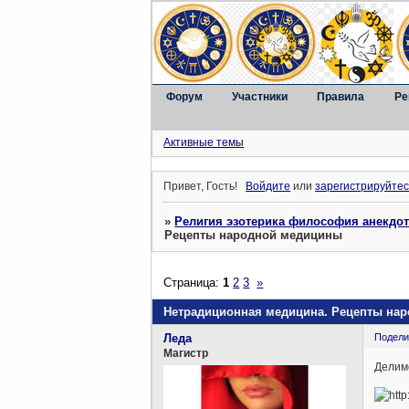
Форум
Участники
Правила
Ре
Активные темы
Привет, Гость!
Войдите
или
зарегистрируйтес
»
Религия эзотерика философия анекдо
Рецепты народной медицины
Страница:
1
2
3
»
Нетрадиционная медицина. Рецепты на
Леда
Подели
Магистр
Делим