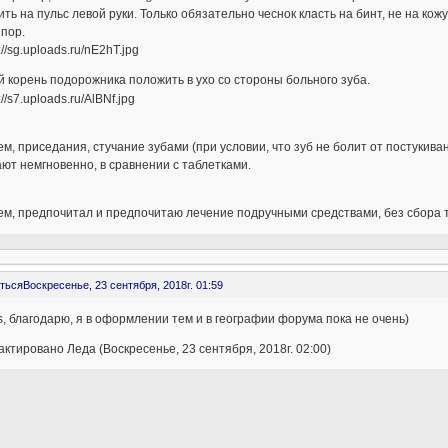
ть на пульс левой руки. Только обязательно чеснок класть на бинт, не на кож
 пор.
 корень подорожника положить в ухо со стороны больного зуба.
м, приседания, стучание зубами (при условии, что зуб не болит от постукива
ют немгновенно, в сравнении с таблетками.
м, предпочитал и предпочитаю лечение подручными средствами, без сбора тр
ться
Воскресенье, 23 сентября, 2018г. 01:59
s, благодарю, я в оформлении тем и в географии форума пока не очень)
ктировано Леда (Воскресенье, 23 сентября, 2018г. 02:00)