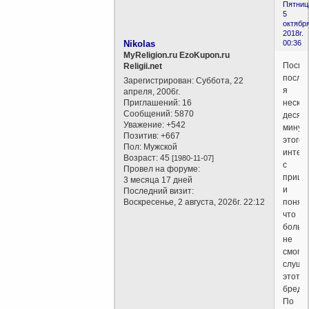
Пятниц
5
октября
2018г.
Nikolas
00:36
MyReligion.ru EzoKupon.ru
Посмо
Religii.net
послу
Зарегистрирован
: Суббота, 22
я
апреля, 2006г.
Приглашений:
16
нескол
Сообщений:
5870
десят
Уважение:
+542
минут
Позитив:
+667
этого
Пол:
Мужской
интер
Возраст:
45
[1980-11-07]
с
Провел на форуме:
прише
3 месяца 17 дней
и
Последний визит:
Воскресенье, 2 августа, 2026г. 22:12
понял,
что
больш
не
смогу
слуша
этот
бред.
По