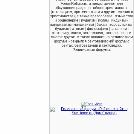
ForumReligions.ru представляет для
обсуждения разделы: общее христианство
(католицизм, протестантизм и другие течения в
христианстве), а также православие | язычество
и родноверие | иудаизм | ислам | индуизм и
вайшнавизм (кришнаизм) | бахаи | зороастризм |
буддизм | атеизм | философию | сатанизм |
эзотерику, магию, астрологию, экстрасенсов, и
многое другое. А также новинка на религиозном
форуме - открылся сектоведческий форум о
сектах, сектоведении и сектоведах.
Религиозные форумы.