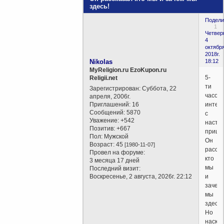
здесь!
Подели
1
Четверг
4
октября
2018г.
Nikolas
18:12
MyReligion.ru EzoKupon.ru
5-
Religii.net
ти
Зарегистрирован
: Суббота, 22
часов
апреля, 2006г.
Приглашений:
16
интер
Сообщений:
5870
с
Уважение:
+542
насто
Позитив:
+667
прише
Пол:
Мужской
Он
Возраст:
45
[1980-11-07]
расск
Провел на форуме:
кто
3 месяца 17 дней
мы
Последний визит:
Воскресенье, 2 августа, 2026г. 22:12
и
зачем
мы
здесь!
Но
наскол