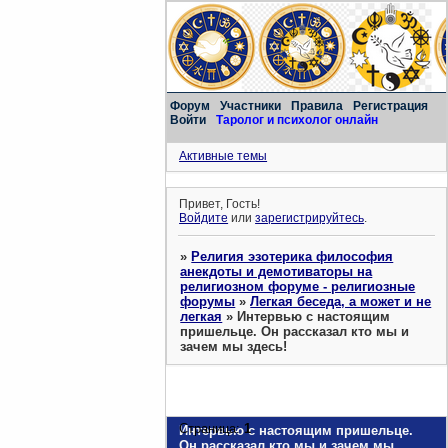
Форум
Участники
Правила
Регистрация
Войти
Таролог и психолог онлайн
Активные темы
Привет, Гость!
Войдите
или
зарегистрируйтесь
.
»
Религия эзотерика философия
анекдоты и демотиваторы на
религиозном форуме - религиозные
форумы
»
Легкая беседа, а может и не
легкая
»
Интервью с настоящим
пришельце. Он рассказал кто мы и
зачем мы здесь!
Страница:
1
Интервью с настоящим пришельце.
Он рассказал кто мы и зачем мы