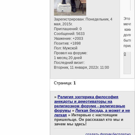
Это
Зарегистрирован
: Понедельник, 4
мечт
мая, 2015г.
Приглашений:
0
каким
Сообщений:
5633
долже
Уважение:
+2003
быть
Позитив:
+1898
прише
Пол:
Мужской
Провел на форуме:
0
1 месяц 20 дней
Последний визит:
Вторник, 11 января, 2022г. 11:00
Страница:
1
»
Религия эзотерика философия
анекдоты и демотиваторы на
религиозном форуме - религиозные
форумы
»
Легкая беседа, а может и не
легкая
»
Интервью с настоящим
пришельце. Он рассказал кто мы и
зачем мы здесь!
создать форум бесплатно