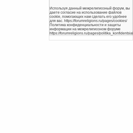
Используя данный межрелигиозный форум, вы
даете согласие на использование файлов
cookie, помогающих нам сделать его удобнее
для вас. https://forumreligions.ru/pages/cookies/
Политика конфиденциальности и защиты
информации на межрелигиозном форуме
https://forumreligions.ru/pages/politika_konfidentsial