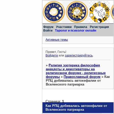
Форум
Участники
Правила
Регистрация
Войти
Таролог и психолог онлайн
Активные темы
Привет, Гость!
Войдите
или
зарегистрируйтесь
.
»
Религия эзотерика философия
анекдоты и демотиваторы на
религиозном форуме - религиозные
форумы
»
Православный форум
»
Как
РПЦ добивалась автокефалии от
Вселенского патриарха
Страница:
1
Как РПЦ добивалась автокефалии от
Вселенского патриарха