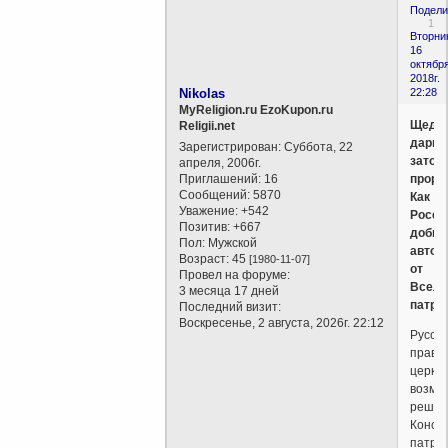
Подели
1
Вторни
16
октября
2018г.
Nikolas
22:28
MyReligion.ru EzoKupon.ru
Щедр
Religii.net
дары,
Зарегистрирован
: Суббота, 22
заточ
апреля, 2006г.
Приглашений:
16
прору
Сообщений:
5870
Как
Уважение:
+542
Росси
Позитив:
+667
добив
Пол:
Мужской
авток
Возраст:
45
[1980-11-07]
от
Провел на форуме:
Вселе
3 месяца 17 дней
патри
Последний визит:
Воскресенье, 2 августа, 2026г. 22:12
Русск
право
церко
возму
решен
Конст
патри