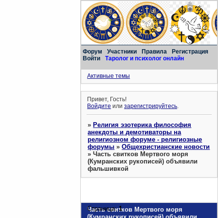
Форум
Участники
Правила
Регистрация
Войти
Таролог и психолог онлайн
Активные темы
Привет, Гость!
Войдите
или
зарегистрируйтесь
.
»
Религия эзотерика философия
анекдоты и демотиваторы на
религиозном форуме - религиозные
форумы
»
Общехристианские новости
»
Часть свитков Мертвого моря
(Кумранских рукописей) объявили
фальшивкой
Страница:
1
Часть свитков Мертвого моря
(Кумранских рукописей) объявили