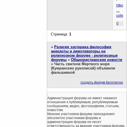
-
https:
…
collect
0
Страница:
1
»
Религия эзотерика философия
анекдоты и демотиваторы на
религиозном форуме - религиозные
форумы
»
Общехристианские новости
»
Часть свитков Мертвого моря
(Кумранских рукописей) объявили
фальшивкой
создать форум бесплатно
Администрация форума не имеет никакого
отношения к публикуемым, републикуемым
сообщениям, видео, фотографиям, статьям,
новостям.
Мнение участников форума принадлежит
абсолютно участникам форума и
администрация форума не несет
ответственность за мнение участников форума.