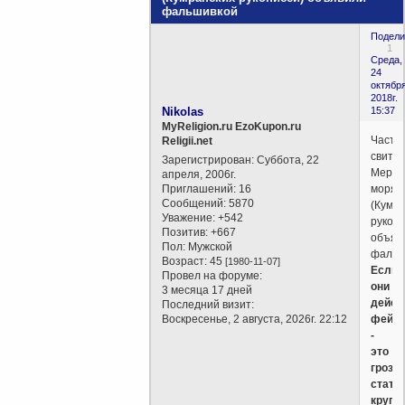
фальшивкой
Подели
1
Среда,
24
октября
2018г.
Nikolas
15:37
MyReligion.ru EzoKupon.ru
Часть
Religii.net
свитко
Зарегистрирован
: Суббота, 22
Мертв
апреля, 2006г.
Приглашений:
16
моря
Сообщений:
5870
(Кумр
Уважение:
+542
рукопи
Позитив:
+667
объяв
Пол:
Мужской
фальш
Возраст:
45
[1980-11-07]
Если
Провел на форуме:
они
3 месяца 17 дней
дейст
Последний визит:
Воскресенье, 2 августа, 2026г. 22:12
фейк
-
это
грозит
стать
крупн