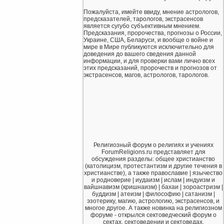
Пожалуйста, имейте ввиду, мнение астрологов,
предсказателей, тарологов, экстрасенсов
является сугубо субъективным мнением.
Предсказания, пророчества, прогнозы о России,
Украине, США, Беларуси, и вообще о войне и
мире в Мире публикуются исключительно для
доведения до вашего сведения данной
информации, и для проверки вами лично всех
этих предсказаний, пророчеств и прогнозов от
экстрасенсов, магов, астрологов, тарологов.
Религиозный форум о религиях и учениях
ForumReligions.ru представляет для
обсуждения разделы: общее христианство
(католицизм, протестантизм и другие течения в
христианстве), а также православие | язычество
и родноверие | иудаизм | ислам | индуизм и
вайшнавизм (кришнаизм) | бахаи | зороастризм |
буддизм | атеизм | философию | сатанизм |
эзотерику, магию, астрологию, экстрасенсов, и
многое другое. А также новинка на религиозном
форуме - открылся сектоведческий форум о
сектах, сектоведении и сектоведах.