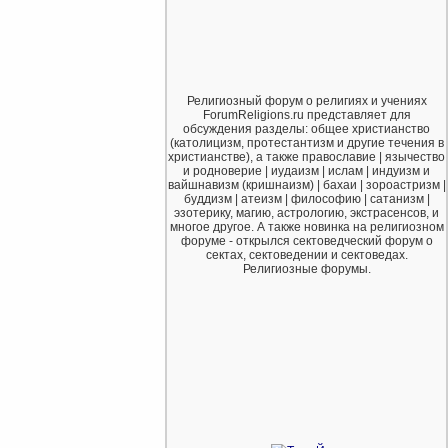
Религиозный форум о религиях и учениях
ForumReligions.ru представляет для
обсуждения разделы: общее христианство
(католицизм, протестантизм и другие течения в
христианстве), а также православие | язычество
и родноверие | иудаизм | ислам | индуизм и
вайшнавизм (кришнаизм) | бахаи | зороастризм |
буддизм | атеизм | философию | сатанизм |
эзотерику, магию, астрологию, экстрасенсов, и
многое другое. А также новинка на религиозном
форуме - открылся сектоведческий форум о
сектах, сектоведении и сектоведах.
Религиозные форумы.