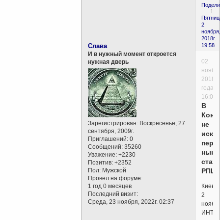
Подели
1
Пятниц
2
ноября
2018г.
Слава
19:58
И в нужный момент откроется
02
нужная дверь
ноябр
2018
года,
16:00
В
Конс
Зарегистрирован
: Воскресенье, 27
не
сентября, 2009г.
искл
Приглашений:
0
пере
Сообщений:
35260
ныне
Уважение:
+2230
стат
Позитив:
+2352
Пол:
Мужской
РПЦ
Провел на форуме:
1 год 0 месяцев
Киев.
Последний визит:
2
Среда, 23 ноября, 2022г. 02:37
ноябр
ИНТЕ