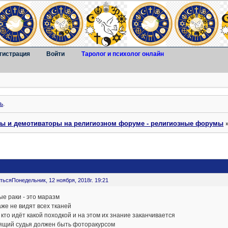
гистрация
Войти
Таролог и психолог онлайн
ь
.
ты и демотиваторы на религиозном форуме - религиозные форумы
ться
Понедельник, 12 ноября, 2018г. 19:21
е раки - это маразм
же не видят всех тканей
 кто идёт какой походкой и на этом их знание заканчивается
ящий судья должен быть фоторакурсом