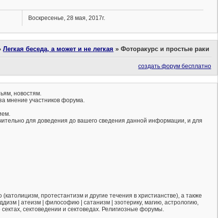
Воскресенье, 28 мая, 2017г.
»
Легкая беседа, а может и не легкая
»
Фоторакурс и простые раки
создать форум бесплатно
ьям, новостям.
за мнение участников форума.
ием.
ючительно для доведения до вашего сведения данной информации, и для
(католицизм, протестантизм и другие течения в христианстве), а также
ддизм | атеизм | философию | сатанизм | эзотерику, магию, астрологию,
о сектах, сектоведении и сектоведах. Религиозные форумы.