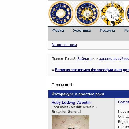
Форум
Участники
Правила
Ре
Активные темы
Привет, Гость!
Войдите
или
зарегистрируйтес
»
Религия эзотерика философия анекдо
Страница:
1
Фоторакурс и простые раки
Ruby Ludwig Valentin
Подели
Lord Valet - Markiz Kis-Kis -
Просты
Brigadier General
Они да
Видят,
Насто