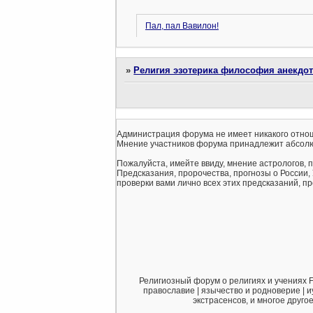
Пал, пал Вавилон!
»
Религия эзотерика философия анекдо
Администрация форума не имеет никакого отнош
Мнение участников форума принадлежит абсолю
Пожалуйста, имейте ввиду, мнение астрологов, 
Предсказания, пророчества, прогнозы о России,
проверки вами лично всех этих предсказаний, про
Религиозный форум о религиях и учениях F
православие | язычество и родноверие | и
экстрасенсов, и многое друго