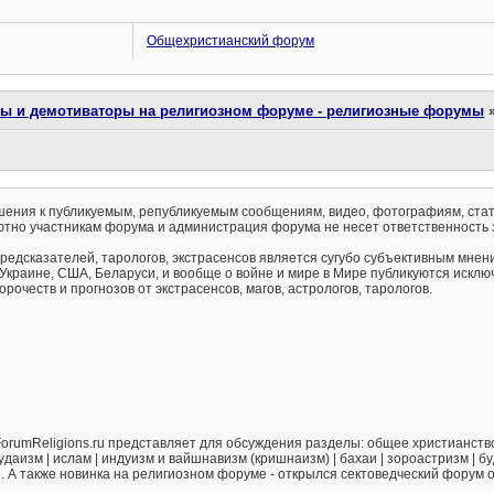
Общехристианский форум
ты и демотиваторы на религиозном форуме - религиозные форумы
ения к публикуемым, републикуемым сообщениям, видео, фотографиям, стат
тно участникам форума и администрация форума не несет ответственность 
предсказателей, тарологов, экстрасенсов является сугубо субъективным мнен
 Украине, США, Беларуси, и вообще о войне и мире в Мире публикуются искл
рочеств и прогнозов от экстрасенсов, магов, астрологов, тарологов.
orumReligions.ru представляет для обсуждения разделы: общее христианство 
удаизм | ислам | индуизм и вайшнавизм (кришнаизм) | бахаи | зороастризм | бу
е. А также новинка на религиозном форуме - открылся сектоведческий форум 