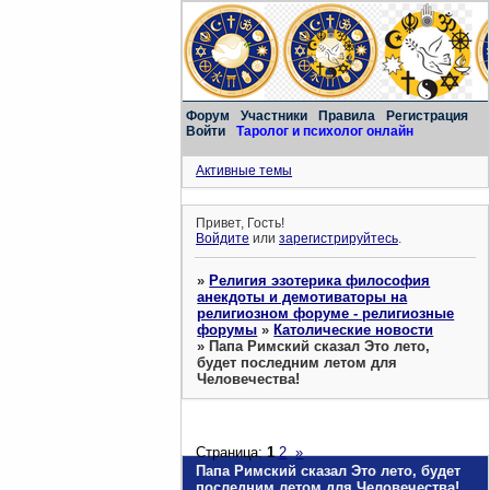
Форум
Участники
Правила
Регистрация
Войти
Таролог и психолог онлайн
Активные темы
Привет, Гость!
Войдите
или
зарегистрируйтесь
.
»
Религия эзотерика философия
анекдоты и демотиваторы на
религиозном форуме - религиозные
форумы
»
Католические новости
»
Папа Римский сказал Это лето,
будет последним летом для
Человечества!
Страница:
1
2
»
Папа Римский сказал Это лето, будет
последним летом для Человечества!