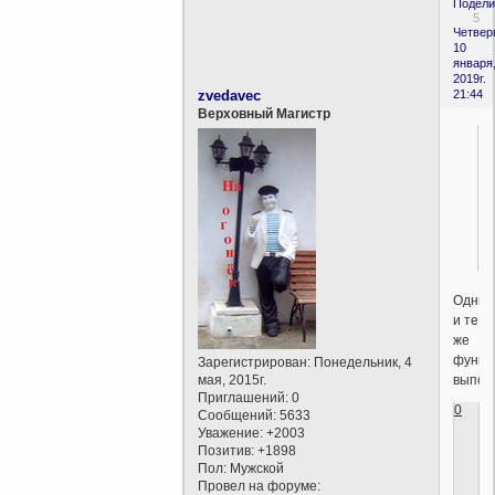
Подели
5
Четверг
10
января
2019г.
zvedavec
21:44
Верховный Магистр
Одни
и те
же
функц
Зарегистрирован
: Понедельник, 4
выпол
мая, 2015г.
Приглашений:
0
0
Сообщений:
5633
Уважение:
+2003
Позитив:
+1898
Пол:
Мужской
Провел на форуме: