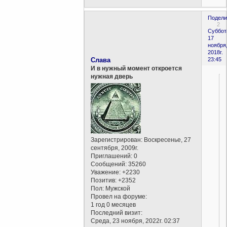
Подели
2
Суббот
17
ноября
2018г.
Слава
23:45
И в нужный момент откроется
нужная дверь
Зарегистрирован
: Воскресенье, 27
сентября, 2009г.
Приглашений:
0
Сообщений:
35260
Уважение:
+2230
Позитив:
+2352
Пол:
Мужской
Провел на форуме:
1 год 0 месяцев
Последний визит:
Среда, 23 ноября, 2022г. 02:37