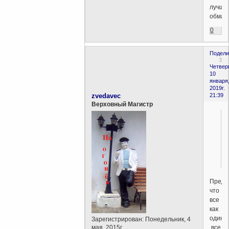
лучше
обман
0
Подели
3
Четверг
10
января
2019г.
zvedavec
21:39
Верховный Магистр
Предп
что
все
как
один,
Зарегистрирован
: Понедельник, 4
все
мая, 2015г.