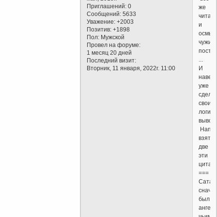
Приглашений:
0
же
Сообщений:
5633
читают,
Уважение:
+2003
и
Позитив:
+1898
осмыс
Пол:
Мужской
чужие
Провел на форуме:
посты
1 месяц 20 дней
...
Последний визит:
И
Вторник, 11 января, 2022г. 11:00
навер
уже
сдела
свои
логич
вывод
Напр
взять
две
эти
цитат
===
Сатан
снача
был
ангело
чьим