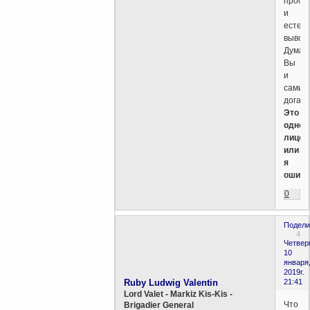
прост
и
естес
вывод.
Думаю
Вы
и
сами
догада
Это
одно
лицо
или
я
ошибс
0
Подели
4
Четверг
10
января
2019г.
Ruby Ludwig Valentin
21:41
Lord Valet - Markiz Kis-Kis -
Что
Brigadier General