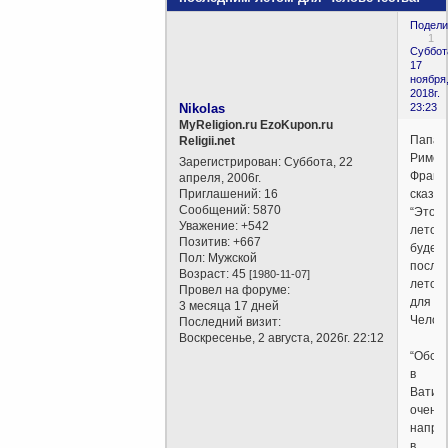
Подели
1
Суббот
17
ноября
2018г.
Nikolas
23:23
MyReligion.ru EzoKupon.ru
Папа
Religii.net
Римск
Зарегистрирован
: Суббота, 22
Франц
апреля, 2006г.
Приглашений:
16
сказал
Сообщений:
5870
“Это
Уважение:
+542
лето,
Позитив:
+667
будет
Пол:
Мужской
после
Возраст:
45
[1980-11-07]
летом
Провел на форуме:
для
3 месяца 17 дней
Челове
Последний визит:
Воскресенье, 2 августа, 2026г. 22:12
“Обст
в
Ватик
очень
напря
в