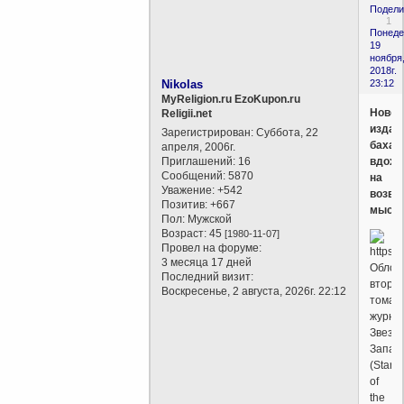
Подели
1
Понеде
19
ноября
2018г.
Nikolas
23:12
MyReligion.ru EzoKupon.ru
Новос
Religii.net
издан
Зарегистрирован
: Суббота, 22
бахаи
апреля, 2006г.
Приглашений:
16
вдохн
Сообщений:
5870
на
Уважение:
+542
возв
Позитив:
+667
мысл
Пол:
Мужской
Возраст:
45
[1980-11-07]
Провел на форуме:
3 месяца 17 дней
Облож
Последний визит:
второг
Воскресенье, 2 августа, 2026г. 22:12
тома
журна
Звезд
Запад
(Star
of
the