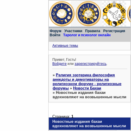
Форум
Участники
Правила
Регистрация
Войти
Таролог и психолог онлайн
Активные темы
Привет, Гость!
Войдите
или
зарегистрируйтесь
.
»
Религия эзотерика философия
анекдоты и демотиваторы на
религиозном форуме - религиозные
форумы
»
Новости Бахаи
»
Новостные издания бахаи
вдохновляют на возвышенные мысли
Страница:
1
Новостные издания бахаи
вдохновляют на возвышенные мысли