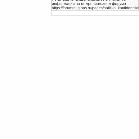
информации на межрелигиозном форуме
https://forumreligions.ru/pages/politika_konfidentsial