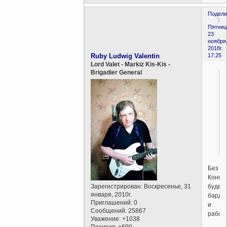
Подели
3
Пятниц
23
ноября
2018г.
Ruby Ludwig Valentin
17:25
Lord Valet - Markiz Kis-Kis -
Brigadier General
Без
Конст
будет
Зарегистрирован
: Воскресенье, 31
января, 2010г.
барда
Приглашений:
0
и
Сообщений:
25867
рабств
Уважение:
+1038