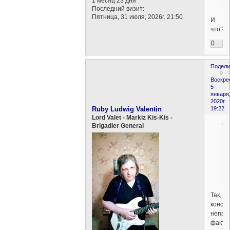
1 месяц 23 дня
Последний визит:
Пятница, 31 июля, 2026г. 21:50
И
что?
0
Подели
9
Воскре
5
января
2020г.
Ruby Ludwig Valentin
19:22
Lord Valet - Markiz Kis-Kis -
Brigadier General
Так,
конст
непри
факта.