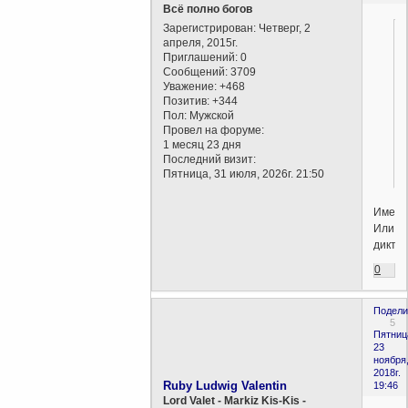
Всё полно богов
Зарегистрирован
: Четверг, 2
апреля, 2015г.
Приглашений:
0
Сообщений:
3709
Уважение:
+468
Позитив:
+344
Пол:
Мужской
Провел на форуме:
1 месяц 23 дня
Последний визит:
Пятница, 31 июля, 2026г. 21:50
Именн
Или
диктат
0
Подели
5
Пятниц
23
ноября
2018г.
Ruby Ludwig Valentin
19:46
Lord Valet - Markiz Kis-Kis -