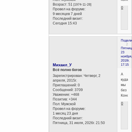
Возраст:
51
[1974-11-28]
0
Провел на форуме:
9 месяцев 7 дней
Последний визит:
Сегодня 15:43
Подели
2
Пятниц
23
ноября
2018г.
Михаил_У
17:15
Всё полно богов
А
Зарегистрирован
: Четверг, 2
куда
апреля, 2015г.
мы
Приглашений:
0
Сообщений:
3709
без
Уважение:
+468
Конст
Позитив:
+344
0
Пол:
Мужской
Провел на форуме:
1 месяц 23 дня
Последний визит:
Пятница, 31 июля, 2026г. 21:50