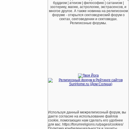
буддизм | атеизм | философию | сатанизм |
эзотерику, магию, астрологию, экстрасенсов, и
многое другое. А также новинка на религиозном
форуме - открылся сектоведческий форум о
сектах, сектоведении и сектоведах.
Религиозные форумы.
Используя данный межрелигиозный форум, вы
даете согласие на использование файлов
cookie, помогающих нам сделать его удобнее
для вас. https://forumreligions.ru/pages/cookies/
Политика конфиденциальности и защиты