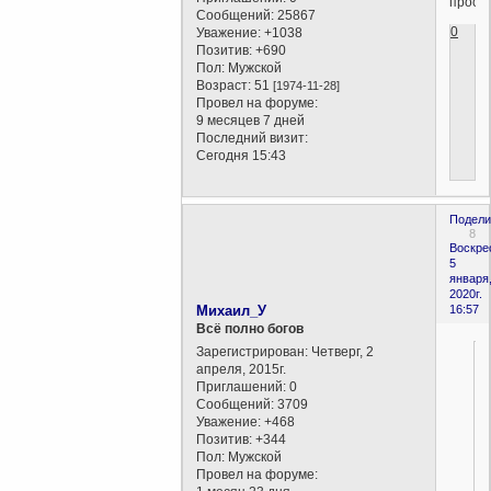
прости
Сообщений:
25867
0
Уважение:
+1038
Позитив:
+690
Пол:
Мужской
Возраст:
51
[1974-11-28]
Провел на форуме:
9 месяцев 7 дней
Последний визит:
Сегодня 15:43
Подели
8
Воскре
5
января
2020г.
Михаил_У
16:57
Всё полно богов
Зарегистрирован
: Четверг, 2
апреля, 2015г.
Приглашений:
0
Сообщений:
3709
Уважение:
+468
Позитив:
+344
Пол:
Мужской
Провел на форуме: