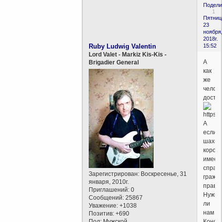
Подели
1
Пятниц
23
ноября
2018г.
Ruby Ludwig Valentin
15:52
Lord Valet - Markiz Kis-Kis -
А
Brigadier General
как
же
челов
досто
А
если
шахма
корол
имеет
справ
Зарегистрирован
: Воскресенье, 31
гражд
января, 2010г.
права
Приглашений:
0
Нужна
Сообщений:
25867
ли
Уважение:
+1038
нам
Позитив:
+690
Пол:
Мужской
Конст