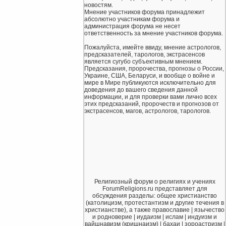
новостям.
Мнение участников форума принадлежит
абсолютно участникам форума и
администрация форума не несет
ответственность за мнение участников форума.
Пожалуйста, имейте ввиду, мнение астрологов,
предсказателей, тарологов, экстрасенсов
является сугубо субъективным мнением.
Предсказания, пророчества, прогнозы о России,
Украине, США, Беларуси, и вообще о войне и
мире в Мире публикуются исключительно для
доведения до вашего сведения данной
информации, и для проверки вами лично всех
этих предсказаний, пророчеств и прогнозов от
экстрасенсов, магов, астрологов, тарологов.
Религиозный форум о религиях и учениях
ForumReligions.ru представляет для
обсуждения разделы: общее христианство
(католицизм, протестантизм и другие течения в
христианстве), а также православие | язычество
и родноверие | иудаизм | ислам | индуизм и
вайшнавизм (кришнаизм) | бахаи | зороастризм |