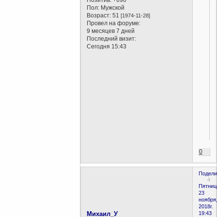
Позитив:
+690
Пол:
Мужской
Возраст:
51
[1974-11-28]
Провел на форуме:
9 месяцев 7 дней
Последний визит:
Сегодня 15:43
0
Подели
4
Пятниц
23
ноября
2018г.
Михаил_У
19:43