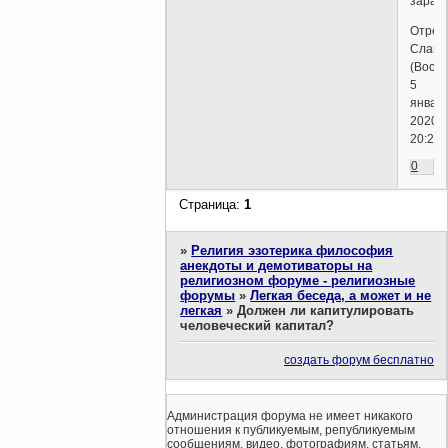
зараб
Отред
Слава
(Воскр
5
января
2020г.
20:22)
0
Страница:
1
»
Религия эзотерика философия
анекдоты и демотиваторы на
религиозном форуме - религиозные
форумы
»
Легкая беседа, а может и не
легкая
»
Должен ли капитулировать
человеческий капитал?
создать форум бесплатно
Администрация форума не имеет никакого
отношения к публикуемым, републикуемым
сообщениям, видео, фотографиям, статьям,