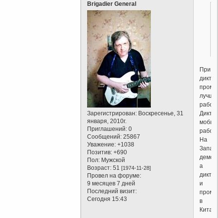
Brigadier General
При
дикта
промы
лучше
работа
Дикта
Зарегистрирован
: Воскресенье, 31
января, 2010г.
мобил
Приглашений:
0
рабочи
Сообщений:
25867
На
Уважение:
+1038
Запад
Позитив:
+690
демок
Пол:
Мужской
а
Возраст:
51
[1974-11-28]
дикта
Провел на форуме:
и
9 месяцев 7 дней
Последний визит:
промы
Сегодня 15:43
в
Китае.