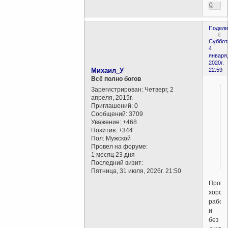
0
Подели
6
Суббот
4
января
2020г.
Михаил_У
22:59
Всё полно богов
Зарегистрирован
: Четверг, 2
апреля, 2015г.
Приглашений:
0
Сообщений:
3709
Уважение:
+468
Позитив:
+344
Пол:
Мужской
Провел на форуме:
1 месяц 23 дня
Последний визит:
Пятница, 31 июля, 2026г. 21:50
Промы
хорош
работ
и
без