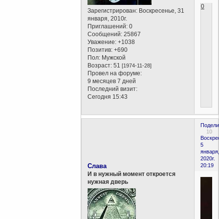
0
Зарегистрирован
: Воскресенье, 31
января, 2010г.
Приглашений:
0
Сообщений:
25867
Уважение:
+1038
Позитив:
+690
Пол:
Мужской
Возраст:
51
[1974-11-28]
Провел на форуме:
9 месяцев 7 дней
Последний визит:
Сегодня 15:43
Подели
10
Воскре
5
января
2020г.
Слава
20:19
И в нужный момент откроется
нужная дверь