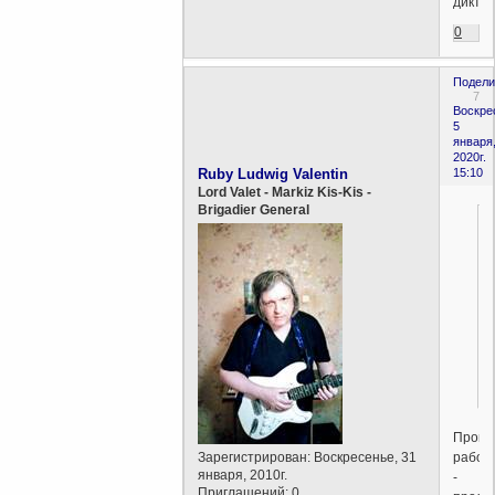
диктат
0
Подели
7
Воскре
5
января
2020г.
Ruby Ludwig Valentin
15:10
Lord Valet - Markiz Kis-Kis -
Brigadier General
Пром
рабоч
Зарегистрирован
: Воскресенье, 31
января, 2010г.
-
Приглашений:
0