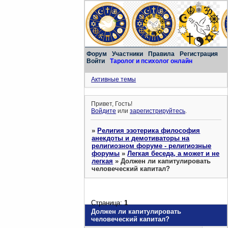
Форум
Участники
Правила
Регистрация
Войти
Таролог и психолог онлайн
Активные темы
Привет, Гость!
Войдите
или
зарегистрируйтесь
.
»
Религия эзотерика философия
анекдоты и демотиваторы на
религиозном форуме - религиозные
форумы
»
Легкая беседа, а может и не
легкая
»
Должен ли капитулировать
человеческий капитал?
Страница:
1
Должен ли капитулировать
человеческий капитал?