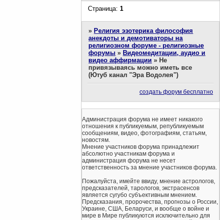
Страница:
1
»
Религия эзотерика философия
анекдоты и демотиваторы на
религиозном форуме - религиозные
форумы
»
Видеомедитации, аудио и
видео аффирмации
»
Не
привязываясь можно иметь все
(Ютуб канал "Эра Водолея")
создать форум бесплатно
Администрация форума не имеет никакого
отношения к публикуемым, републикуемым
сообщениям, видео, фотографиям, статьям,
новостям.
Мнение участников форума принадлежит
абсолютно участникам форума и
администрация форума не несет
ответственность за мнение участников форума.
Пожалуйста, имейте ввиду, мнение астрологов,
предсказателей, тарологов, экстрасенсов
является сугубо субъективным мнением.
Предсказания, пророчества, прогнозы о России,
Украине, США, Беларуси, и вообще о войне и
мире в Мире публикуются исключительно для