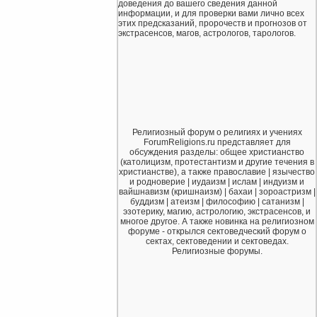
доведения до вашего сведения данной
информации, и для проверки вами лично всех
этих предсказаний, пророчеств и прогнозов от
экстрасенсов, магов, астрологов, тарологов.
Религиозный форум о религиях и учениях
ForumReligions.ru представляет для
обсуждения разделы: общее христианство
(католицизм, протестантизм и другие течения в
христианстве), а также православие | язычество
и родноверие | иудаизм | ислам | индуизм и
вайшнавизм (кришнаизм) | бахаи | зороастризм |
буддизм | атеизм | философию | сатанизм |
эзотерику, магию, астрологию, экстрасенсов, и
многое другое. А также новинка на религиозном
форуме - открылся сектоведческий форум о
сектах, сектоведении и сектоведах.
Религиозные форумы.