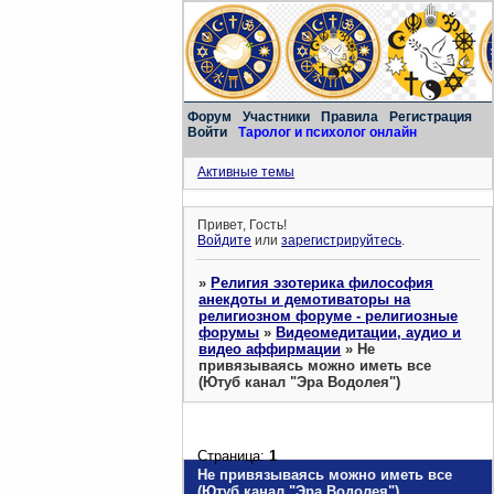
Форум
Участники
Правила
Регистрация
Войти
Таролог и психолог онлайн
Активные темы
Привет, Гость!
Войдите
или
зарегистрируйтесь
.
»
Религия эзотерика философия
анекдоты и демотиваторы на
религиозном форуме - религиозные
форумы
»
Видеомедитации, аудио и
видео аффирмации
»
Не
привязываясь можно иметь все
(Ютуб канал "Эра Водолея")
Страница:
1
Не привязываясь можно иметь все
(Ютуб канал "Эра Водолея")