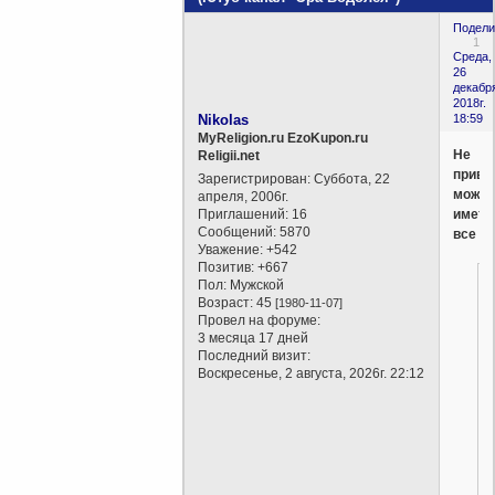
Подели
1
Среда,
26
декабр
2018г.
Nikolas
18:59
MyReligion.ru EzoKupon.ru
Не
Religii.net
привя
Зарегистрирован
: Суббота, 22
можн
апреля, 2006г.
Приглашений:
16
иметь
Сообщений:
5870
все
Уважение:
+542
Позитив:
+667
Пол:
Мужской
Возраст:
45
[1980-11-07]
Провел на форуме:
3 месяца 17 дней
Последний визит:
Воскресенье, 2 августа, 2026г. 22:12