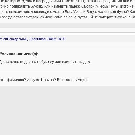
Те,Которых сделали посредниками тоже жертвы,так как посредниками они ста
очно подправить буковку или изменить падеж. Смотри:"Я есмь Путь.Никто не 
о,что невозможно человеку,возможно Богу."А если Богу с маленькой буквы? Как 
 всегда оставляют,так как ложь сама по себе пуста.Ей не поверят."Ложь,она к
ться
Понедельник, 19 октября, 2009г. 19:09
Росинка написал(а):
Достаточно подправить буковку или изменить падеж.
ет, - фамилию? Иисуса. Навина? Вот так, примерно