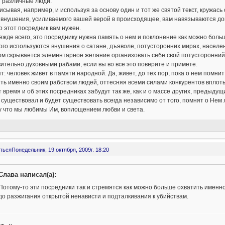
ы различные люди.
сывая, например, и используя за основу один и тот же святой текст, кружась 
внушения, усиливаемого вашей верой в происходящее, вам навязываются док
 этот посредник вам нужен.
ежде всего, это посреднику нужна память о нем и поклонение как можно боль
ого используются внушения о сатане, дъяволе, потусторонних мирах, насел
м скрывается элементарное желание организовать себе свой потусторонний м
ительно духовными рабами, если вы во все это поверите и примете.
т: человек живет в памяти народной. Да, живет, до тех пор, пока о нем помни
ть именно своим рабством людей, оттесняя всеми силами конкурентов вплоть
 время и об этих посредниках забудут так же, как и о массе других, предыдущ
 существовал и будет существовать всегда независимо от того, помнят о Нем л
у что мы любимы Им, воплощением любви и света.
ться
Понедельник, 19 октября, 2009г. 18:20
Слава написал(а):
Потому-то эти посредники так и стремятся как можно больше охватить именн
до разжигания открытой ненависти и подталкивания к убийствам.