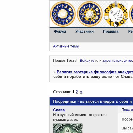
Форум
Участники
Правила
Ре
Активные темы
Привет, Гость!
Войдите
или
зарегистрируйтес
»
Религия эзотерика философия анекдо
себя и поработить вашу волю - от Слав
Страница:
1
2
»
Посредники - пытаются внедрить себя и
Слава
Подели
И в нужный момент откроется
Посре
нужная дверь
Вы сам