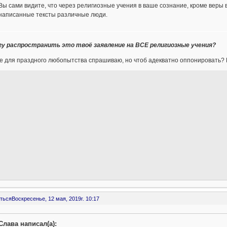
Вы сами видите, что через религиозные учения в ваше сознание, кроме веры 
написанные тексты различные люди.
могу распространить это твоё заявление на ВСЕ религиозные учения?
е для праздного любопытства спрашиваю, но чтоб адекватно оппонировать? 
ться
Воскресенье, 12 мая, 2019г. 10:17
Слава написал(а):