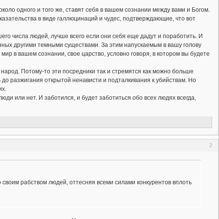
около одного и того же, ставят себя в вашем сознании между вами и Богом.
азательства в виде галлюцинаций и чудес, подтверждающие, что вот
шего числа людей, лучше всего если они себя еще дадут и поработить. И
енных другими темными существами. За этим напускаемым в вашу голову
ир в вашем сознании, свое царство, условно говоря, в котором вы будете
т народ. Потому-то эти посредники так и стремятся как можно больше
 до разжигания открытой ненависти и подталкивания к убийствам. Но
их.
юди или нет. И заботился, и будет заботиться обо всех людях всегда,
2
о своим рабством людей, оттесняя всеми силами конкурентов вплоть