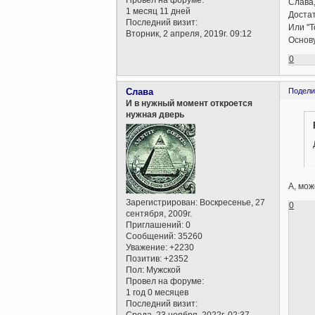
Провел на форуме:
Слава,
1 месяц 11 дней
Достат
Последний визит:
Или "Т
Вторник, 2 апреля, 2019г. 09:12
Основу
0
Слава
Подели
И в нужный момент откроется
нужная дверь
А, мож
Зарегистрирован
: Воскресенье, 27
0
сентября, 2009г.
Приглашений:
0
Сообщений:
35260
Уважение:
+2230
Позитив:
+2352
Пол:
Мужской
Провел на форуме:
1 год 0 месяцев
Последний визит:
Среда, 23 ноября, 2022г. 02:37