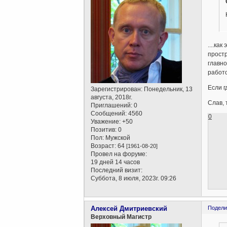
....ка
простр
главно
работо
Если г
Зарегистрирован
: Понедельник, 13
августа, 2018г.
Слав, 
Приглашений:
0
Сообщений:
4560
0
Уважение:
+50
Позитив:
0
Пол:
Мужской
Возраст:
64
[1961-08-20]
Провел на форуме:
19 дней 14 часов
Последний визит:
Суббота, 8 июля, 2023г. 09:26
Алексей Дмитриевский
Подели
Верховный Магистр