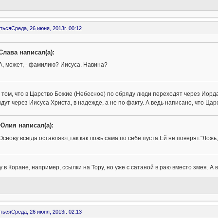
ться
Среда, 26 июня, 2013г. 00:12
Слава написал(а):
А, может, - фамилию? Иисуса. Навина?
 том, что в Царство Божие (Небесное) по обряду люди переходят через Иорда
дут через Иисуса Христа, в надежде, а не по факту. А ведь написано, что Ца
Юлия написал(а):
Основу всегда оставляют,так как ложь сама по себе пуста.Ей не поверят."Ложь
 в Коране, например, ссылки на Тору, но уже с сатаной в раю вместо змея. А 
ться
Среда, 26 июня, 2013г. 02:13