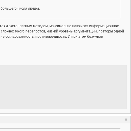
о большего числа людей,
вным так и экстенсивным методом, максимально накрывая информационное
 сложно: много перепостов, низкий уровень аргументации, повторы одной
 не согласованность, противоречивость. И при этом безумная
9