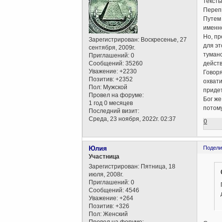
текст
Перепи
Путем 
именно
Но, пр
Зарегистрирован
: Воскресенье, 27
для эт
сентября, 2009г.
тумано
Приглашений:
0
Сообщений:
35260
действ
Уважение:
+2230
Говоря
Позитив:
+2352
охвати
Пол:
Мужской
придет
Провел на форуме:
Бог же
1 год 0 месяцев
потом
Последний визит:
Среда, 23 ноября, 2022г. 02:37
0
Юлия
Подели
Участница
Зарегистрирован
: Пятница, 18
июля, 2008г.
Приглашений:
0
Сообщений:
4546
Уважение:
+264
Позитив:
+326
Пол:
Женский