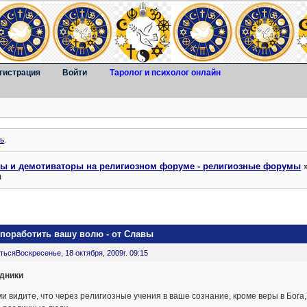
гистрация
Войти
Таролог и психолог онлайн
ь
.
ты и демотиваторы на религиозном форуме - религиозные форумы
ы
 поработить вашу волю - от Славы
ться
Воскресенье, 18 октября, 2009г. 09:15
дники
и видите, что через религиозные учения в ваше сознание, кроме веры в Бог