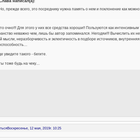
Слава написал(а):
Но, прежде всего, это посреднику нужна память о нем и поклонение как можн
к это очно!!! Для этого у них все средства хороши!! Пользуются как интенси
анство неважно чем, лишь бы автор запоминался. Негодяи!!! Вычислить их не
й мысли, неразборчивость и эклектичность в подборе источников, внутренняя
способность....
де увидите такого - бегите.
ты тоже будь на чеку....
ться
Воскресенье, 12 мая, 2019г. 10:25