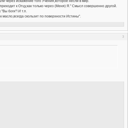
ли через искажение того Учения,которое несли в мир.
приходит к Отцу,как только через (Меня) Я." Смысл совершенно другой.
"Вы боги"! И т.п.
ак масло,всегда скользит по поверхности Истины".
3