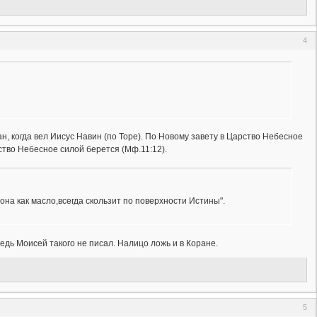
4
н, когда вел Иисус Навин (по Торе). По Новому завету в Царство Небесное
рство Небесное силой берется (Мф.11:12).
,она как масло,всегда скользит по поверхности Истины".
ведь Моисей такого не писал. Налицо ложь и в Коране.
5