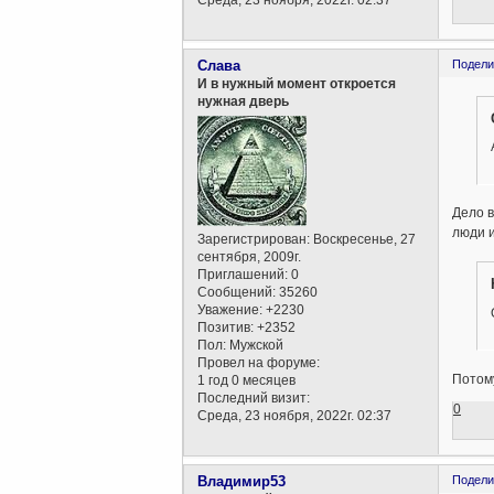
Слава
Подели
И в нужный момент откроется
нужная дверь
Дело в
люди и
Зарегистрирован
: Воскресенье, 27
сентября, 2009г.
Приглашений:
0
Сообщений:
35260
Уважение:
+2230
Позитив:
+2352
Пол:
Мужской
Провел на форуме:
Потому
1 год 0 месяцев
Последний визит:
0
Среда, 23 ноября, 2022г. 02:37
Владимир53
Подели